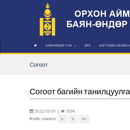
БАЯН-ӨНДӨР СУМ
ИТХ
БАГУУДЫН АЖЛЫН 
Согоот
Согоот багийн танилцуулг
2022-03-01 |
3506
Үсгийн хэмжээ:
A-
A
A+