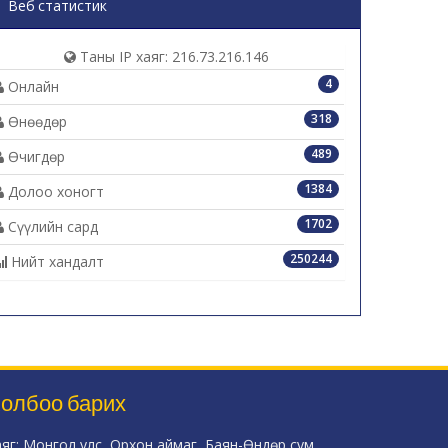
Веб статистик
Таны IP хаяг: 216.73.216.146
4
Онлайн
318
Өнөөдөр
489
Өчигдөр
1384
Долоо хоногт
1702
Сүүлийн сард
250244
Нийт хандалт
олбоо барих
аяг: Монгол улс, Орхон аймаг, Баян-Өндөр сум,