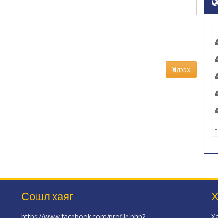
Үлдээх
Сошл хаяг
Х
https://www.facebook.com/profile.php?
Х