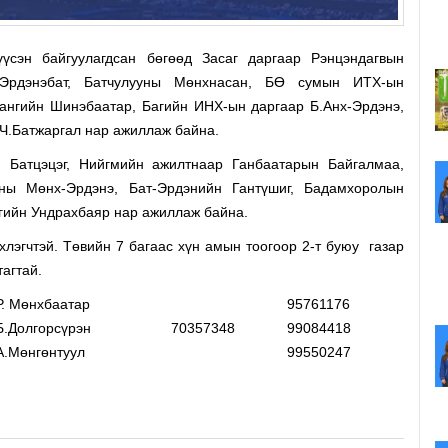
сэн байгуулагдсан бөгөөд Засаг даргаар Рэнцэндагвын
Эрдэнэбат, Батчулууны Мөнхнасан, БӨ сумын ИТХ-ын
нгийн Шинэбаатар, Багийн ИНХ-ын даргаар Б.Анх-Эрдэнэ,
, Ч.Батжаргал нар ажиллаж байна.
н Батцэцэг, Нийгмийн ажилтнаар Ганбаатарын Байгалмаа,
ны Мөнх-Эрдэнэ, Бат-Эрдэнийн Гантүшиг, Бадамхоролын
гийн Ундрахбаяр нар ажиллаж байна.
хлэгчтэй. Төвийн 7 багаас хүн амын тоогоор 2-т буюу газар
утагтай.
Р. Мөнхбаатар
95761176
Б.Долгорсүрэн
70357348
99084418
А.Мөнгөнтуул
99550247