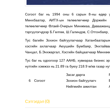
Согоот баг нь 1994 оны 6 сарын 8-ны өдөр үү
Мөнхбаатар, АИТХ-ын төлөөлөгчөөр Доржийн 
төлөөлөгчөөр Өлзий-Очирын Минжмаа, Даваажанца
тэргүүлэгчдээр Б.Гөлгөө, Ш.Галиндэв, С.Отгонбаяр
Тус багийн Зохион байгуулагчаар Хатанбаатары
хэсгийн ахлагчаар Аюушийн Бумбаяр, Энхтайва
Чанцал, Б.Энхжаргал, Хэсгийн байцаагчаар Мөнхөө
Тус баг нь одоогоор 127 ААНБ, хувиараа бизнес эр
нутгийн хэмжээ нь 21.89 га буюу 218.9 м/кв газар н
Засаг дарга
6
Согоот
Зохион байгуулагч
Нийгмийн ажилтан
Сэтгэгдэл (0)