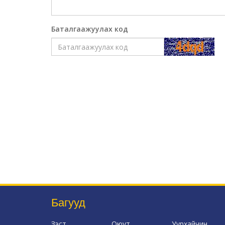
Баталгаажуулах код
Багууд
Зэст
Оюут
Уурхайчин