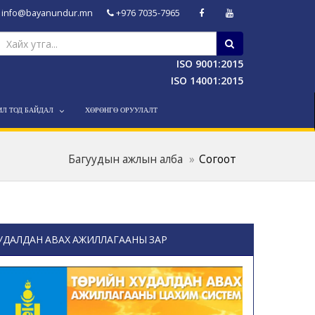
info@bayanundur.mn
+976 7035-7965
ISO 9001:2015
ISO 14001:2015
ИЛ ТОД БАЙДАЛ
ХӨРӨНГӨ ОРУУЛАЛТ
Багуудын ажлын алба
Согоот
УДАЛДАН АВАХ АЖИЛЛАГААНЫ ЗАР