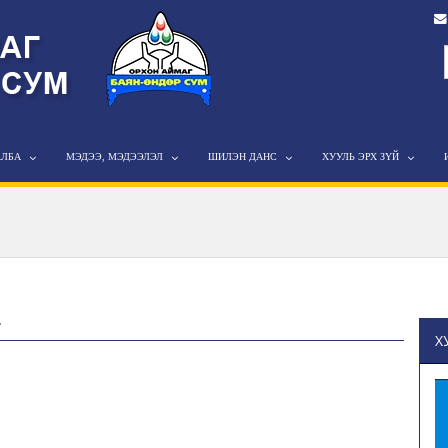
АЛБА
МЭДЭЭ, МЭДЭЭЛЭЛ
ШИЛЭН ДАНС
ХУУЛЬ ЭРХ ЗҮЙ
а
Х