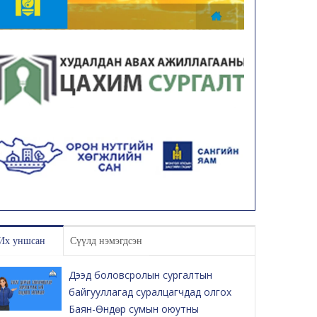
Их уншсан
Сүүлд нэмэгдсэн
Дээд боловсролын сургалтын
байгууллагад суралцагчдад олгох
Баян-Өндөр сумын оюутны