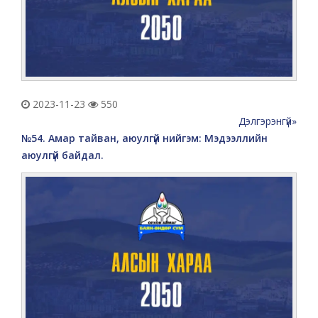
2023-11-23
550
Дэлгэрэнгүй»
№54. Амар тайван, аюулгүй нийгэм: Мэдээллийн
аюулгүй байдал.