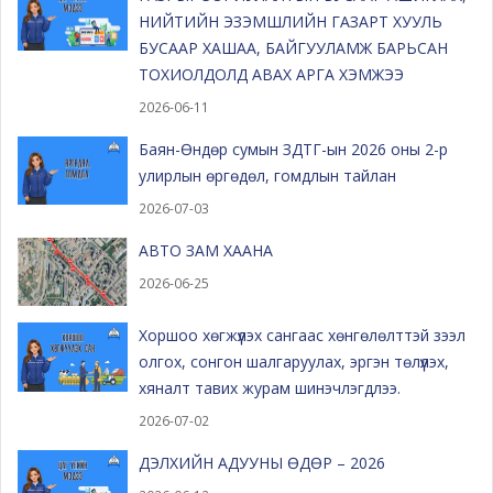
НИЙТИЙН ЭЗЭМШЛИЙН ГАЗАРТ ХУУЛЬ
БУСААР ХАШАА, БАЙГУУЛАМЖ БАРЬСАН
ТОХИОЛДОЛД АВАХ АРГА ХЭМЖЭЭ
2026-06-11
Баян-Өндөр сумын ЗДТГ-ын 2026 оны 2-р
улирлын өргөдөл, гомдлын тайлан
2026-07-03
АВТО ЗАМ ХААНА
2026-06-25
Хоршоо хөгжүүлэх сангаас хөнгөлөлттэй зээл
олгох, сонгон шалгаруулах, эргэн төлүүлэх,
хяналт тавих журам шинэчлэгдлээ.
2026-07-02
ДЭЛХИЙН АДУУНЫ ӨДӨР – 2026