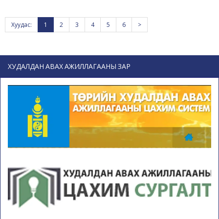
Хуудас:
1
2
3
4
5
6
>
ХУДАЛДАН АВАХ АЖИЛЛАГААНЫ ЗАР