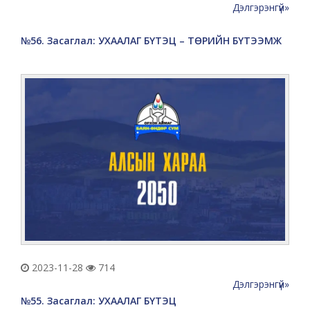
Дэлгэрэнгүй»
№56. Засаглал: УХААЛАГ БҮТЭЦ – ТӨРИЙН БҮТЭЭМЖ
2023-11-28
714
Дэлгэрэнгүй»
№55. Засаглал: УХААЛАГ БҮТЭЦ