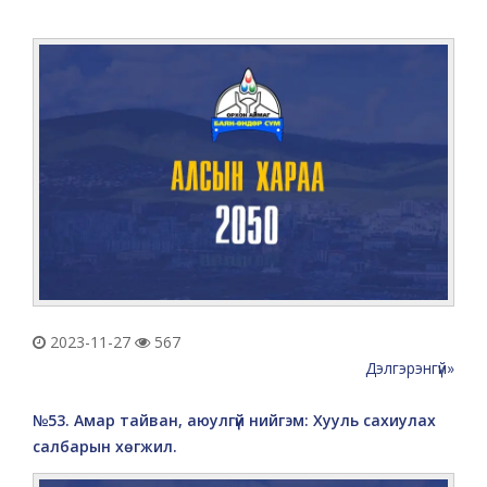
2023-11-27
567
Дэлгэрэнгүй»
№53. Амар тайван, аюулгүй нийгэм: Хууль сахиулах
салбарын хөгжил.