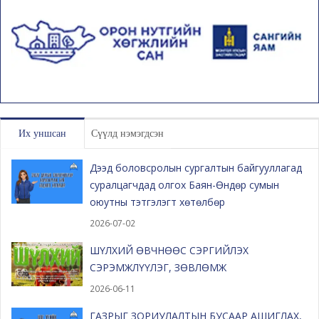
Их уншсан
Сүүлд нэмэгдсэн
Дээд боловсролын сургалтын байгууллагад
суралцагчдад олгох Баян-Өндөр сумын
оюутны тэтгэлэгт хөтөлбөр
2026-07-02
ШҮЛХИЙ ӨВЧНӨӨС СЭРГИЙЛЭХ
СЭРЭМЖЛҮҮЛЭГ, ЗӨВЛӨМЖ
2026-06-11
ГАЗРЫГ ЗОРИУЛАЛТЫН БУСААР АШИГЛАХ,