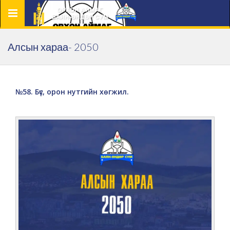
Цэс
Алсын хараа- 2050
№58. Бүс, орон нутгийн хөгжил.