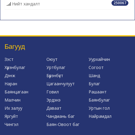
250067
Нийт хандалт
Багууд
Зэст
Оюут
Уурхайчин
Хүрэнбулаг
Уртбулаг
Согоот
Дэнж
Бүрэнбүст
Шанд
Наран
Цагаанчулуут
Булаг
Баянцагаан
Говил
Рашаант
Малчин
Эрдэнэ
Баянбулаг
Их залуу
Даваат
Уртын гол
Яргуйт
Чандмань баг
Найрамдал
Чингэл
Баян-Овоот баг