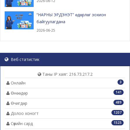
2026-06-12
“НАРНЫ ЭРДЭНЭТ” өдөрлөг зохион
байгуулагдана
2026-06-25
Веб статистик
Таны IP хаяг: 216.73.217.2
3
Онлайн
141
Өнөөдөр
489
Өчигдөр
1207
Долоо хоногт
1525
Сүүлийн сард