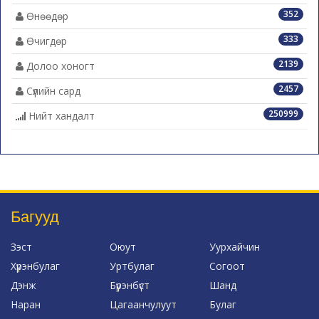
352
Өнөөдөр
333
Өчигдөр
2139
Долоо хоногт
2457
Сүүлийн сард
250999
Нийт хандалт
Багууд
Зэст
Оюут
Уурхайчин
Хүрэнбулаг
Уртбулаг
Согоот
Дэнж
Бүрэнбүст
Шанд
Наран
Цагаанчулуут
Булаг