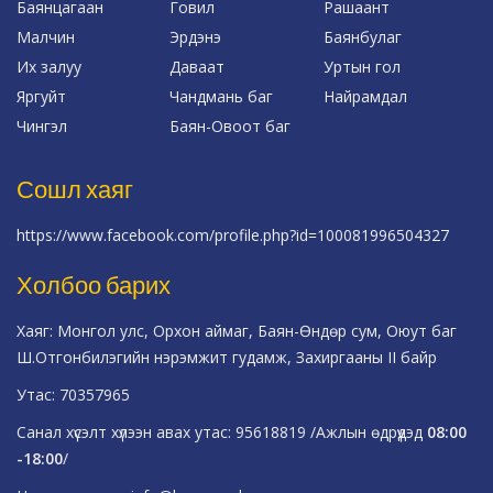
Баянцагаан
Говил
Рашаант
Малчин
Эрдэнэ
Баянбулаг
Их залуу
Даваат
Уртын гол
Яргуйт
Чандмань баг
Найрамдал
Чингэл
Баян-Овоот баг
Сошл хаяг
https://www.facebook.com/profile.php?id=100081996504327
Холбоо барих
Хаяг: Монгол улс, Орхон аймаг, Баян-Өндөр сум, Оюут баг
Ш.Отгонбилэгийн нэрэмжит гудамж, Захиргааны II байр
Утас: 70357965
Санал хүсэлт хүлээн авах утас: 95618819 /Ажлын өдрүүдэд
08:00
-18:00
/