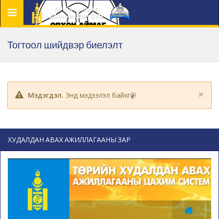
Цэс
Тогтоол шийдвэр биелэлт
×
Мэдэгдэл.
Энд мэдээлэл байхгүй!
ХУДАЛДАН АВАХ АЖИЛЛАГААНЫ ЗАР