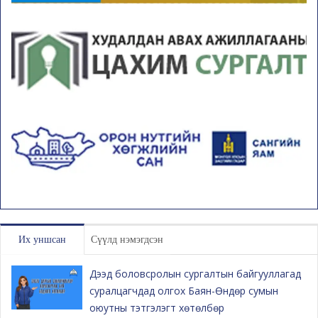
Их уншсан
Сүүлд нэмэгдсэн
Дээд боловсролын сургалтын байгууллагад
суралцагчдад олгох Баян-Өндөр сумын
оюутны тэтгэлэгт хөтөлбөр