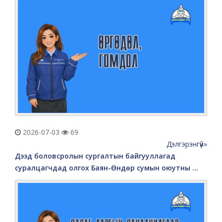
2026-07-03
69
Дэлгэрэнгүй»
Дээд боловсролын сургалтын байгууллагад
суралцагчдад олгох Баян-Өндөр сумын оюутны ...