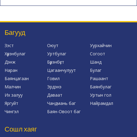
Багууд
Зэст
Оюут
Уурхайчин
Хүрэнбулаг
Уртбулаг
Согоот
Дэнж
Бүрэнбүст
Шанд
Наран
Цагаанчулуут
Булаг
Баянцагаан
Говил
Рашаант
Малчин
Эрдэнэ
Баянбулаг
Их залуу
Даваат
Уртын гол
Яргуйт
Чандмань баг
Найрамдал
Чингэл
Баян-Овоот баг
Сошл хаяг