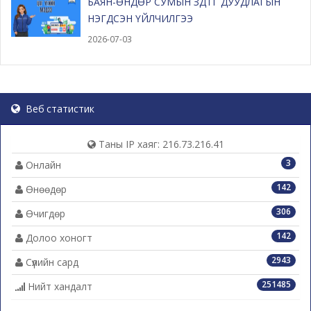
БАЯН-ӨНДӨР СУМЫН ЗДТГ ДУУДЛАГЫН
НЭГДСЭН ҮЙЛЧИЛГЭЭ
2026-07-03
Веб статистик
Таны IP хаяг: 216.73.216.41
3
Онлайн
142
Өнөөдөр
306
Өчигдөр
142
Долоо хоногт
2943
Сүүлийн сард
251485
Нийт хандалт