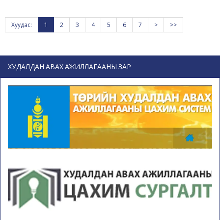
Хуудас:
1
2
3
4
5
6
7
>
>>
ХУДАЛДАН АВАХ АЖИЛЛАГААНЫ ЗАР