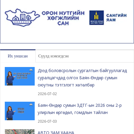
Их уншсан
Сүүлд нэмэгдсэн
Дээд боловсролын сургалтын байгууллагад
суралцагчдад олгох Баян-Өндөр сумын
оюутны тэтгэлэгт хөтөлбөр
2026-07-02
Баян-Өндөр сумын ЗДТГ-ын 2026 оны 2-р
улирлын өргөдөл, гомдлын тайлан
2026-07-03
АВТО ЗАМ ХААНА