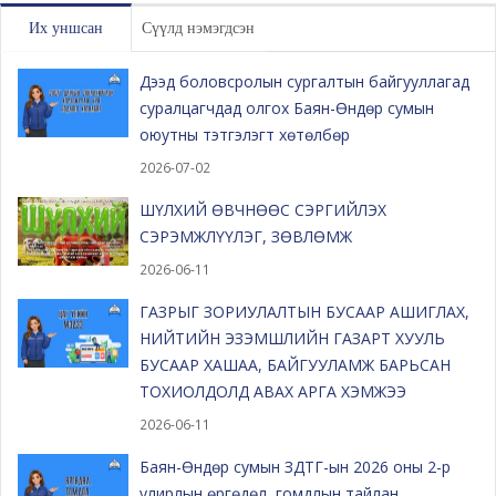
Их уншсан
Сүүлд нэмэгдсэн
Дээд боловсролын сургалтын байгууллагад
суралцагчдад олгох Баян-Өндөр сумын
оюутны тэтгэлэгт хөтөлбөр
2026-07-02
ШҮЛХИЙ ӨВЧНӨӨС СЭРГИЙЛЭХ
СЭРЭМЖЛҮҮЛЭГ, ЗӨВЛӨМЖ
2026-06-11
ГАЗРЫГ ЗОРИУЛАЛТЫН БУСААР АШИГЛАХ,
НИЙТИЙН ЭЗЭМШЛИЙН ГАЗАРТ ХУУЛЬ
БУСААР ХАШАА, БАЙГУУЛАМЖ БАРЬСАН
ТОХИОЛДОЛД АВАХ АРГА ХЭМЖЭЭ
2026-06-11
Баян-Өндөр сумын ЗДТГ-ын 2026 оны 2-р
улирлын өргөдөл, гомдлын тайлан