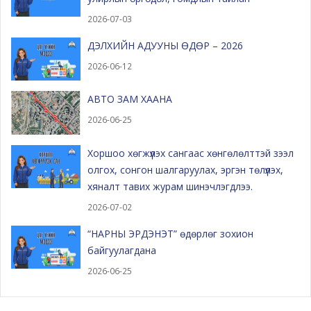
2026-07-03
ДЭЛХИЙН АДУУНЫ ӨДӨР – 2026
2026-06-12
АВТО ЗАМ ХААНА
2026-06-25
Хоршоо хөгжүүлэх сангаас хөнгөлөлттэй зээл
олгох, сонгон шалгаруулах, эргэн төлүүлэх,
хяналт тавих журам шинэчлэгдлээ.
2026-07-02
“НАРНЫ ЭРДЭНЭТ” өдөрлөг зохион
байгуулагдана
2026-06-25