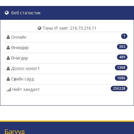
Веб статистик
Таны IP хаяг: 216.73.216.11
1
Онлайн
302
Өнөөдөр
489
Өчигдөр
1368
Долоо хоногт
1686
Сүүлийн сард
250228
Нийт хандалт
Багууд