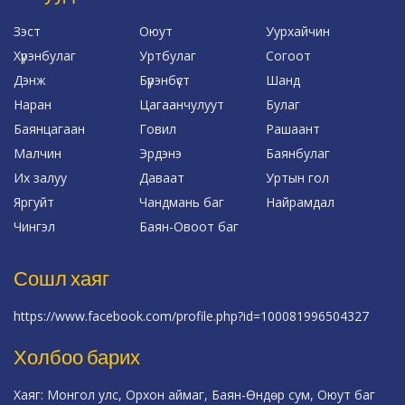
Зэст
Оюут
Уурхайчин
Хүрэнбулаг
Уртбулаг
Согоот
Дэнж
Бүрэнбүст
Шанд
Наран
Цагаанчулуут
Булаг
Баянцагаан
Говил
Рашаант
Малчин
Эрдэнэ
Баянбулаг
Их залуу
Даваат
Уртын гол
Яргуйт
Чандмань баг
Найрамдал
Чингэл
Баян-Овоот баг
Сошл хаяг
https://www.facebook.com/profile.php?id=100081996504327
Холбоо барих
Хаяг: Монгол улс, Орхон аймаг, Баян-Өндөр сум, Оюут баг