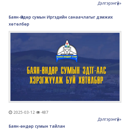
Дэлгэрэнгүй»
Баян-Өндөр сумын Иргэдийн санаачлагыг дэмжих
хөтөлбөр
2025-03-12
487
Дэлгэрэнгүй»
Баян-өндөр сумын тайлан