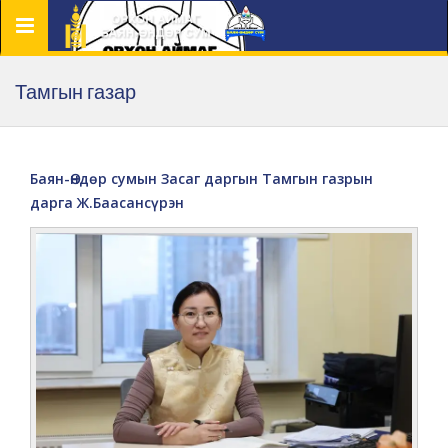
Цэс
Тамгын газар
Баян-Өндөр сумын Засаг даргын Тамгын газрын
дарга Ж.Баасансүрэн