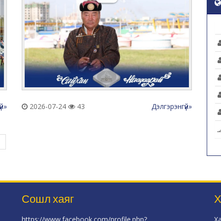
үй»
2026-07-24
43
Дэлгэрэнгүй»
Сошл хаяг
Х
https://www.facebook.com/profile.php?
Х