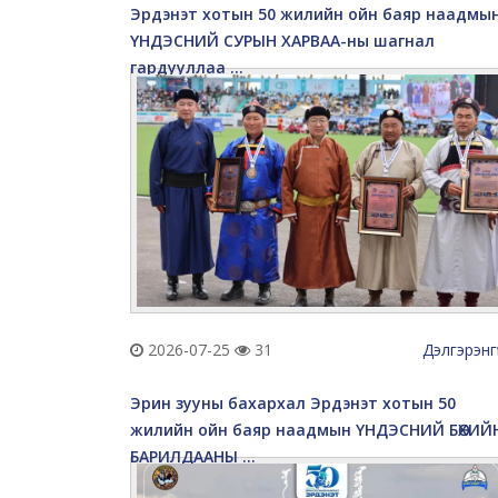
Эрдэнэт хотын 50 жилийн ойн баяр наадмы
ҮНДЭСНИЙ СУРЫН ХАРВАА-ны шагнал
гардууллаа ...
2026-07-25
31
Дэлгэрэнг
Эрин зууны бахархал Эрдэнэт хотын 50
жилийн ойн баяр наадмын ҮНДЭСНИЙ БӨХИЙ
БАРИЛДААНЫ ...