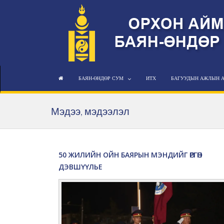
БАЯН-ӨНДӨР СУМ
ИТХ
БАГУУДЫН АЖЛЫН 
Мэдээ, мэдээлэл
50 ЖИЛИЙН ОЙН БАЯРЫН МЭНДИЙГ ӨРГӨН
ДЭВШҮҮЛЬЕ