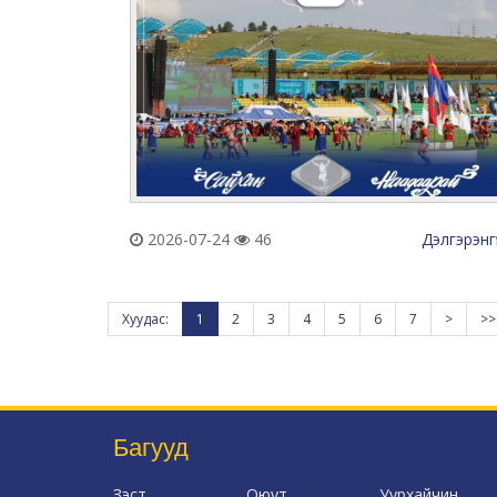
2026-07-24
46
Дэлгэрэнг
Хуудас:
1
2
3
4
5
6
7
>
>>
Багууд
Зэст
Оюут
Уурхайчин