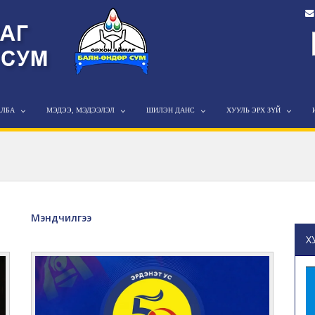
АЛБА
МЭДЭЭ, МЭДЭЭЛЭЛ
ШИЛЭН ДАНС
ХУУЛЬ ЭРХ ЗҮЙ
Мэндчилгээ
Х