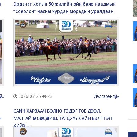
н
Эрдэнэт хотын 50 жилийн ойн баяр наадмын
“Соёолон” насны хурдан морьдын уралдаан
үй»
2026-07-25
43
Дэлгэрэнгүй»
САЙН ХАРВААЧ БОЛНО ГЭДЭГ ГОЁ ДЭЭЛ,
Н
МАЛГАЙ ӨМСӨХДӨӨ БИШ, ГАГЦХҮҮ САЙН БЭЛТГЭЛ
ХИЙХ ...