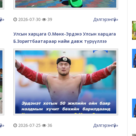
үй»
2026-07-30
39
Дэлгэрэнгүй»
Улсын харцага О.Мөнх-Эрдэнэ Улсын харцага
Б.Зоригтбаатараар найм давж түрүүллээ
үй»
2026-07-25
36
Дэлгэрэнгүй»