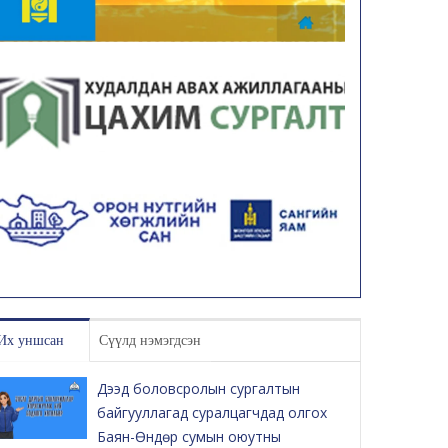
Их уншсан
Сүүлд нэмэгдсэн
Дээд боловсролын сургалтын
байгууллагад суралцагчдад олгох
Баян-Өндөр сумын оюутны