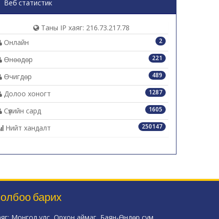
Веб статистик
Таны IP хаяг: 216.73.217.78
2
Онлайн
221
Өнөөдөр
489
Өчигдөр
1287
Долоо хоногт
1605
Сүүлийн сард
250147
Нийт хандалт
олбоо барих
аяг: Монгол улс, Орхон аймаг, Баян-Өндөр сум,