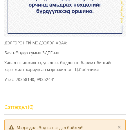
ДЭЛГЭРЭНГҮЙ МЭДЭЭЛЭЛ АВАХ:
Баян-Өндөр сумын ЗДТГ-ын
Хяналт шинжилгээ, үнэлгээ, бодлогын баримт бичгийн
хэрэгжилт хариуцсан мэргэжилтэн Ц.Соёлчимэг
Утас: 70358140, 99352441
Сэтгэгдэл (0)
×
Мэдэгдэл.
Энд сэтгэгдэл байхгүй!