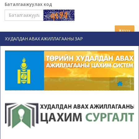
Баталгаажуулах код
Үлдээх
ХУДАЛДАН АВАХ АЖИЛЛАГААНЫ ЗАР