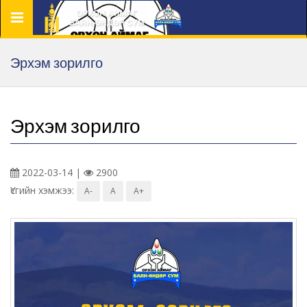
Цэс
Эрхэм зорилго
Эрхэм зорилго
2022-03-14 |
2900
Үсгийн хэмжээ:
A-
A
A+