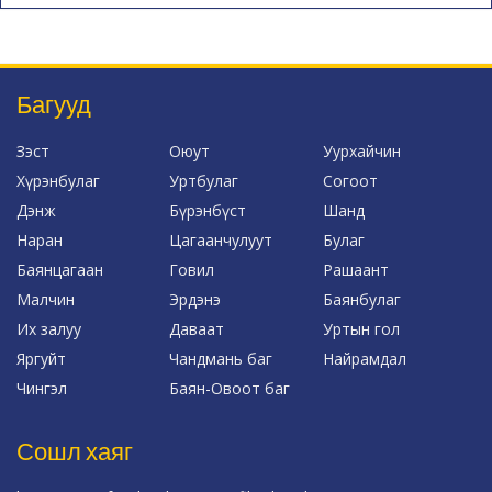
Багууд
Зэст
Оюут
Уурхайчин
Хүрэнбулаг
Уртбулаг
Согоот
Дэнж
Бүрэнбүст
Шанд
Наран
Цагаанчулуут
Булаг
Баянцагаан
Говил
Рашаант
Малчин
Эрдэнэ
Баянбулаг
Их залуу
Даваат
Уртын гол
Яргуйт
Чандмань баг
Найрамдал
Чингэл
Баян-Овоот баг
Сошл хаяг