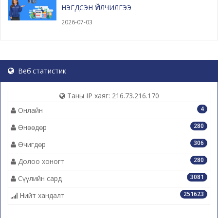
НЭГДСЭН ҮЙЛЧИЛГЭЭ
2026-07-03
Веб статистик
Таны IP хаяг: 216.73.216.170
4
Онлайн
280
Өнөөдөр
306
Өчигдөр
280
Долоо хоногт
3081
Сүүлийн сард
251623
Нийт хандалт