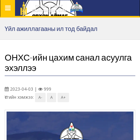
Цэс
Үйл ажиллагааны ил тод байдал
ОНХС-ийн цахим санал асуулга
эхэллээ
2023-04-03 |
999
Үсгийн хэмжээ:
A-
A
A+