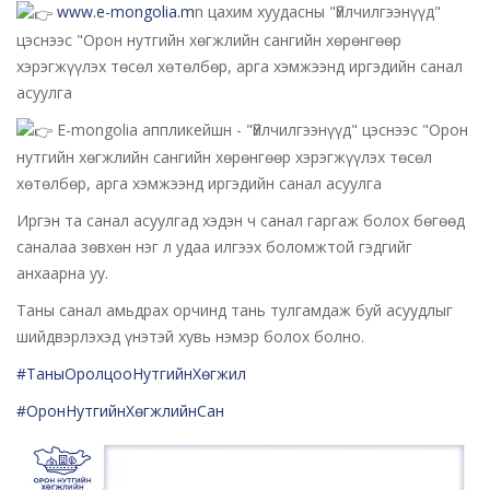
www.e-mongolia.m
n цахим хуудасны "Үйлчилгээнүүд"
цэснээс "Орон нутгийн хөгжлийн сангийн хөрөнгөөр
хэрэгжүүлэх төсөл хөтөлбөр, арга хэмжээнд иргэдийн санал
асуулга
Е-mongolia аппликейшн - "Үйлчилгээнүүд" цэснээс "Орон
нутгийн хөгжлийн сангийн хөрөнгөөр хэрэгжүүлэх төсөл
хөтөлбөр, арга хэмжээнд иргэдийн санал асуулга
Иргэн та санал асуулгад хэдэн ч санал гаргаж болох бөгөөд
саналаа зөвхөн нэг л удаа илгээх боломжтой гэдгийг
анхаарна уу.
Таны санал амьдрах орчинд тань тулгамдаж буй асуудлыг
шийдвэрлэхэд үнэтэй хувь нэмэр болох болно.
#ТаныОролцооНутгийнХөгжил
#ОронНутгийнХөгжлийнСан