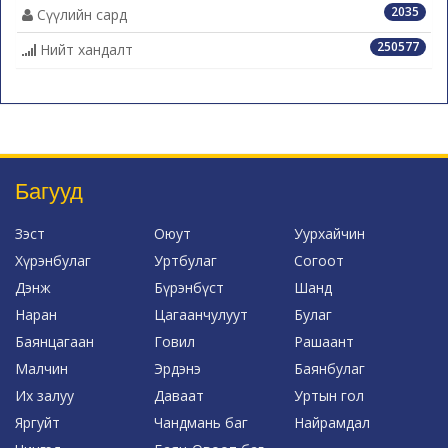
2035
Сүүлийн сард
250577
Нийт хандалт
Багууд
Зэст
Оюут
Уурхайчин
Хүрэнбулаг
Уртбулаг
Согоот
Дэнж
Бүрэнбүст
Шанд
Наран
Цагаанчулуут
Булаг
Баянцагаан
Говил
Рашаант
Малчин
Эрдэнэ
Баянбулаг
Их залуу
Даваат
Уртын гол
Яргуйт
Чандмань баг
Найрамдал