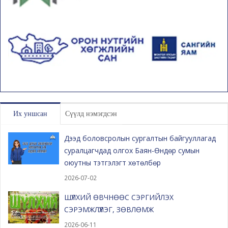
Их уншсан
Сүүлд нэмэгдсэн
Дээд боловсролын сургалтын байгууллагад
суралцагчдад олгох Баян-Өндөр сумын
оюутны тэтгэлэгт хөтөлбөр
2026-07-02
ШҮЛХИЙ ӨВЧНӨӨС СЭРГИЙЛЭХ
СЭРЭМЖЛҮҮЛЭГ, ЗӨВЛӨМЖ
2026-06-11