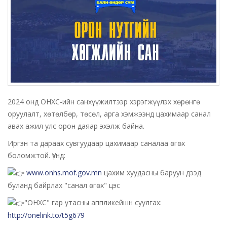
2024 онд ОНХС-ийн санхүүжилтээр хэрэгжүүлэх хөрөнгө
оруулалт, хөтөлбөр, төсөл, арга хэмжээнд цахимаар санал
авах ажил улс орон даяар эхэлж байна.
Иргэн та дараах сувгуудаар цахимаар саналаа өгөх
боломжтой. Үүнд:
www.onhs.mof.gov.mn
цахим хуудасны баруун дээд
буланд байрлах "санал өгөх" цэс
"ОНХС" гар утасны аппликейшн суулгах:
http://onelink.to/t5g679