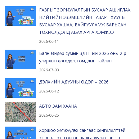
ГАЗРЫГ ЗОРИУЛАЛТЫН БУСААР АШИГЛАХ,
НИЙТИЙН ЭЗЭМШЛИЙН ГАЗАРТ ХУУЛЬ
БУСААР ХАШАА, БАЙГУУЛАМЖ БАРЬСАН
ТОХИОЛДОЛД АВАХ АРГА ХЭМЖЭЭ
2026-06-11
Баян-Өндөр сумын ЗДТГ-ын 2026 оны 2-р
улирлын өргөдөл, гомдлын тайлан
2026-07-03
ДЭЛХИЙН АДУУНЫ ӨДӨР – 2026
2026-06-12
АВТО ЗАМ ХААНА
2026-06-25
Хоршоо хөгжүүлэх сангаас хөнгөлөлттэй
зээл олгох, сонгон шалгаруулах, эргэн