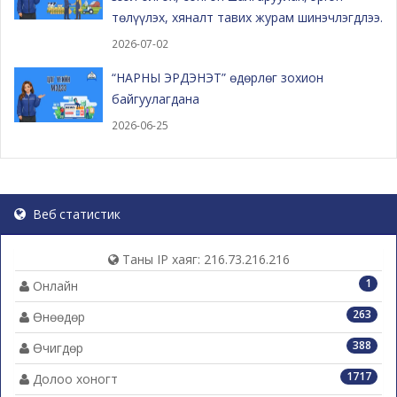
төлүүлэх, хяналт тавих журам шинэчлэгдлээ.
2026-07-02
“НАРНЫ ЭРДЭНЭТ” өдөрлөг зохион
байгуулагдана
2026-06-25
Веб статистик
Таны IP хаяг: 216.73.216.216
1
Онлайн
263
Өнөөдөр
388
Өчигдөр
1717
Долоо хоногт