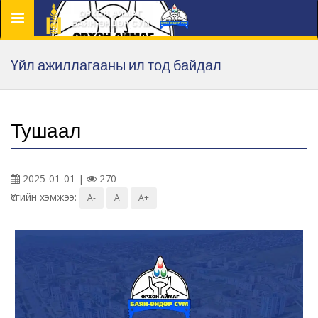
Цэс
Үйл ажиллагааны ил тод байдал
Тушаал
2025-01-01 |
270
Үсгийн хэмжээ:
A-
A
A+