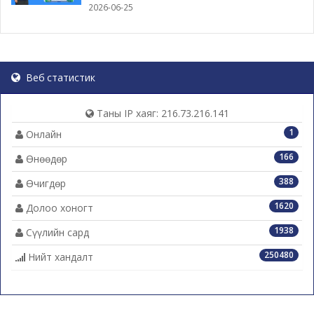
2026-06-25
Веб статистик
Таны IP хаяг: 216.73.216.141
1
Онлайн
166
Өнөөдөр
388
Өчигдөр
1620
Долоо хоногт
1938
Сүүлийн сард
250480
Нийт хандалт