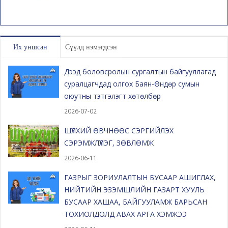
Их уншсан
Сүүлд нэмэгдсэн
Дээд боловсролын сургалтын байгууллагад
суралцагчдад олгох Баян-Өндөр сумын
оюутны тэтгэлэгт хөтөлбөр
2026-07-02
ШҮЛХИЙ ӨВЧНӨӨС СЭРГИЙЛЭХ
СЭРЭМЖЛҮҮЛЭГ, ЗӨВЛӨМЖ
2026-06-11
ГАЗРЫГ ЗОРИУЛАЛТЫН БУСААР АШИГЛАХ,
НИЙТИЙН ЭЗЭМШЛИЙН ГАЗАРТ ХУУЛЬ
БУСААР ХАШАА, БАЙГУУЛАМЖ БАРЬСАН
ТОХИОЛДОЛД АВАХ АРГА ХЭМЖЭЭ