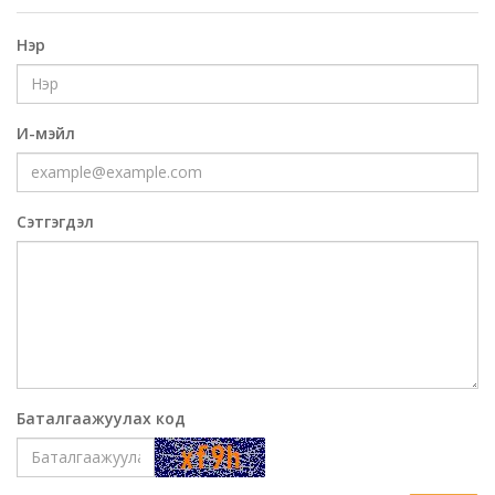
Нэр
И-мэйл
Сэтгэгдэл
Баталгаажуулах код