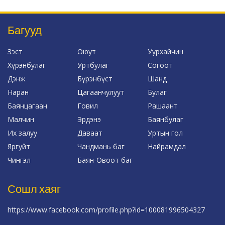
Багууд
Зэст
Оюут
Уурхайчин
Хүрэнбулаг
Уртбулаг
Согоот
Дэнж
Бүрэнбүст
Шанд
Наран
Цагаанчулуут
Булаг
Баянцагаан
Говил
Рашаант
Малчин
Эрдэнэ
Баянбулаг
Их залуу
Даваат
Уртын гол
Яргуйт
Чандмань баг
Найрамдал
Чингэл
Баян-Овоот баг
Сошл хаяг
https://www.facebook.com/profile.php?id=100081996504327