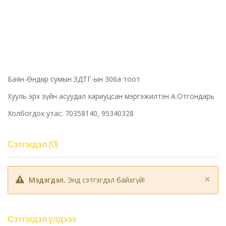
Баян-Өндөр сумын ЗДТГ-ын 306а тоот
Хууль эрх зүйн асуудал хариуцсан мэргэжилтэн А.Отгондарь
Холбогдох утас: 70358140, 95340328
Сэтгэгдэл (0)
×
Мэдэгдэл.
Энд сэтгэгдэл байхгүй!
Сэтгэгдэл үлдээх