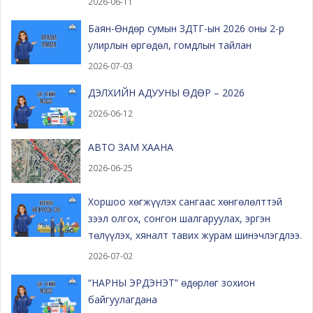
2026-06-11
Баян-Өндөр сумын ЗДТГ-ын 2026 оны 2-р
улирлын өргөдөл, гомдлын тайлан
2026-07-03
ДЭЛХИЙН АДУУНЫ ӨДӨР – 2026
2026-06-12
АВТО ЗАМ ХААНА
2026-06-25
Хоршоо хөгжүүлэх сангаас хөнгөлөлттэй
зээл олгох, сонгон шалгаруулах, эргэн
төлүүлэх, хяналт тавих журам шинэчлэгдлээ.
2026-07-02
“НАРНЫ ЭРДЭНЭТ” өдөрлөг зохион
байгуулагдана