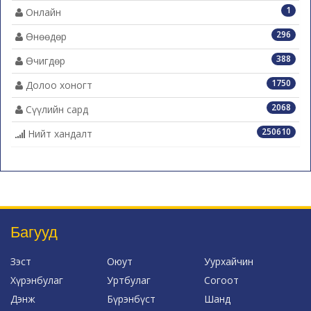
1
Онлайн
296
Өнөөдөр
388
Өчигдөр
1750
Долоо хоногт
2068
Сүүлийн сард
250610
Нийт хандалт
Багууд
Зэст
Оюут
Уурхайчин
Хүрэнбулаг
Уртбулаг
Согоот
Дэнж
Бүрэнбүст
Шанд