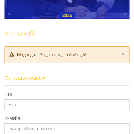
Сэтгэгдэл (0)
×
Мэдэгдэл.
Энд сэтгэгдэл байхгүй!
Сэтгэгдэл үлдээх
Нэр
И-мэйл