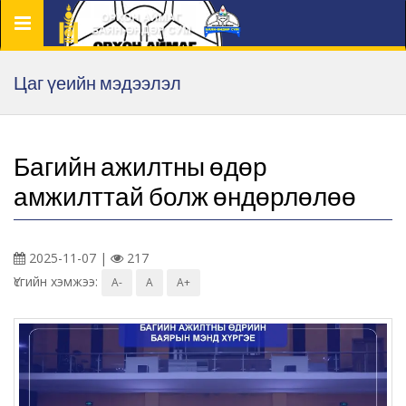
Цэс
Цаг үеийн мэдээлэл
Багийн ажилтны өдөр
амжилттай болж өндөрлөлөө
2025-11-07 |
217
Үсгийн хэмжээ:
A-
A
A+