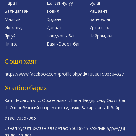
Наран
Цагаанчулуут
Булаг
Баянцагаан
Говил
Рашаант
Малчин
Эрдэнэ
Баянбулаг
Их залуу
Даваат
Уртын гол
Яргуйт
Чандмань баг
Найрамдал
Чингэл
Баян-Овоот баг
Сошл хаяг
https://www.facebook.com/profile.php?id=100081996504327
Холбоо барих
Хаяг: Монгол улс, Орхон аймаг, Баян-Өндөр сум, Оюут баг
Ш.Отгонбилэгийн нэрэмжит гудамж, Захиргааны II байр
Утас: 70357965
Санал хүсэлт хүлээн авах утас: 95618819 /Ажлын өдрүүдэд
08:00 -18:00
/