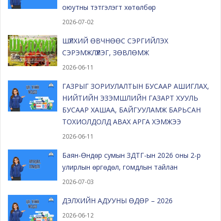
оюутны тэтгэлэгт хөтөлбөр
2026-07-02
ШҮЛХИЙ ӨВЧНӨӨС СЭРГИЙЛЭХ
СЭРЭМЖЛҮҮЛЭГ, ЗӨВЛӨМЖ
2026-06-11
ГАЗРЫГ ЗОРИУЛАЛТЫН БУСААР АШИГЛАХ,
НИЙТИЙН ЭЗЭМШЛИЙН ГАЗАРТ ХУУЛЬ
БУСААР ХАШАА, БАЙГУУЛАМЖ БАРЬСАН
ТОХИОЛДОЛД АВАХ АРГА ХЭМЖЭЭ
2026-06-11
Баян-Өндөр сумын ЗДТГ-ын 2026 оны 2-р
улирлын өргөдөл, гомдлын тайлан
2026-07-03
ДЭЛХИЙН АДУУНЫ ӨДӨР – 2026
2026-06-12