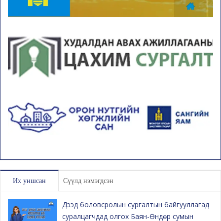
Их уншсан
Сүүлд нэмэгдсэн
Дээд боловсролын сургалтын байгууллагад
суралцагчдад олгох Баян-Өндөр сумын