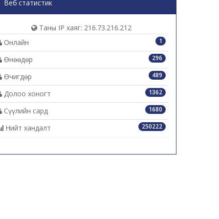
Веб статистик
Таны IP хаяг: 216.73.216.212
1
Онлайн
296
Өнөөдөр
489
Өчигдөр
1362
Долоо хоногт
1680
Сүүлийн сард
250222
Нийт хандалт