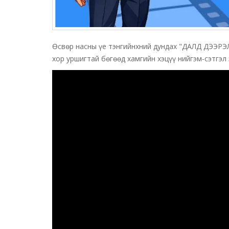
Өсвөр насны үе тэнгийнхний дундах "ДАЛД ДЭЭРЭЛ
хор уршигтай бөгөөд хамгийн хэцүү нийгэм-сэтгэл 