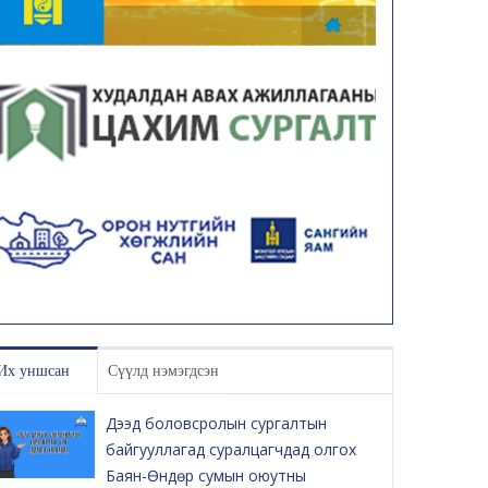
Их уншсан
Сүүлд нэмэгдсэн
Дээд боловсролын сургалтын
байгууллагад суралцагчдад олгох
Баян-Өндөр сумын оюутны