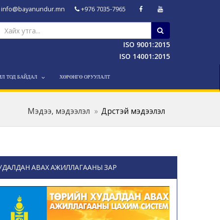
info@bayanundur.mn
+976 7035-7965
ISO 9001:2015
ISO 14001:2015
ИЛ ТОД БАЙДАЛ
ХӨРӨНГӨ ОРУУЛАЛТ
Мэдээ, мэдээлэл
Дүрстэй мэдээлэл
УДАЛДАН АВАХ АЖИЛЛАГААНЫ ЗАР