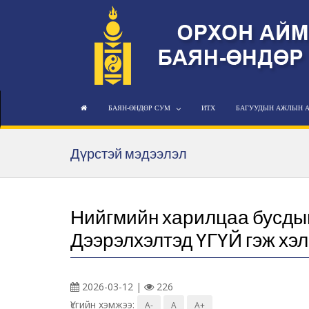
БАЯН-ӨНДӨР СУМ
ИТХ
БАГУУДЫН АЖЛЫН 
Дүрстэй мэдээлэл
Нийгмийн харилцаа бусдыг
Дээрэлхэлтэд ҮГҮЙ гэж хэлц
2026-03-12 |
226
Үсгийн хэмжээ:
A-
A
A+