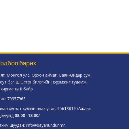
олбоо барих
аяг: Монгол улс, Орхон аймаг, Баян-Өндөр сум,
юут баг Ш.Отгонбилэгийн нэрэмжит гудамж,
ахиргааны II байр
тас: 70357965
анал хүсэлт хүлээн авах утас: 95618819 /Ажлын
дрүүдэд
08:00 -18:00
/
ахим шуудан: info@bayanundur.mn