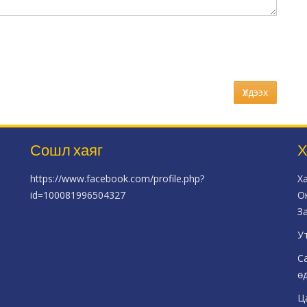
Үлдээх
Сошл хаяг
Х
https://www.facebook.com/profile.php?
Х
id=100081996504327
О
З
У
С
ө
Ц