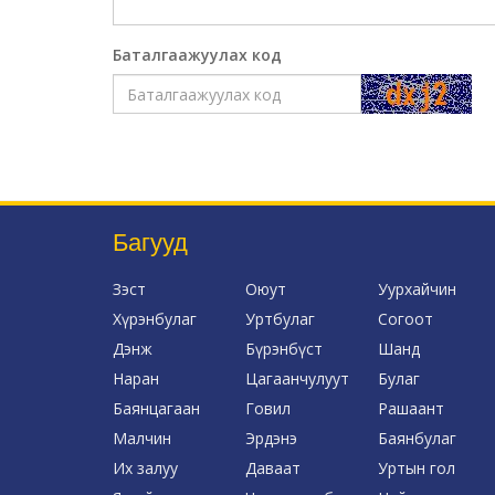
Баталгаажуулах код
Багууд
Зэст
Оюут
Уурхайчин
Хүрэнбулаг
Уртбулаг
Согоот
Дэнж
Бүрэнбүст
Шанд
Наран
Цагаанчулуут
Булаг
Баянцагаан
Говил
Рашаант
Малчин
Эрдэнэ
Баянбулаг
Их залуу
Даваат
Уртын гол