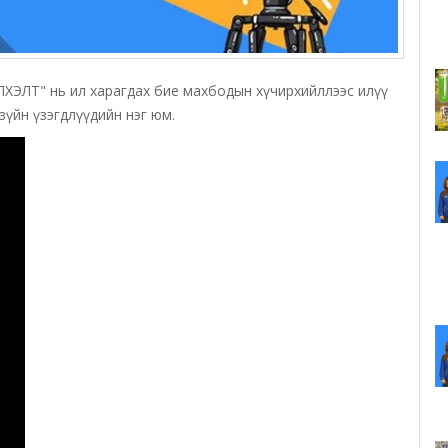
ХЭЛТ" нь ил харагдах бие махбодын хүчирхийллээс илүү
зүйн үзэгдлүүдийн нэг юм.