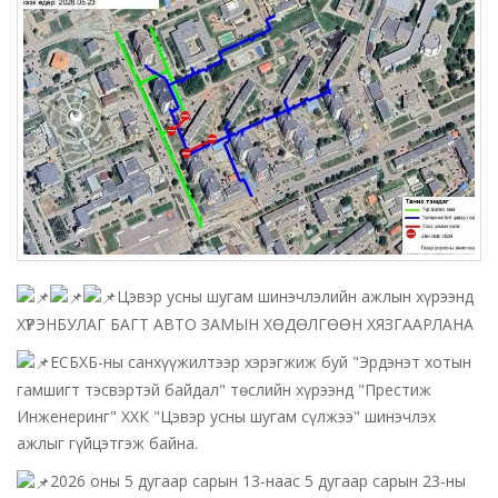
Цэвэр усны шугам шинэчлэлийн ажлын хүрээнд
ХҮРЭНБУЛАГ БАГТ АВТО ЗАМЫН ХӨДӨЛГӨӨН ХЯЗГААРЛАНА
ЕСБХБ-ны санхүүжилтээр хэрэгжиж буй "Эрдэнэт хотын
гамшигт тэсвэртэй байдал" төслийн хүрээнд "Престиж
Инженеринг" ХХК "Цэвэр усны шугам сүлжээ" шинэчлэх
ажлыг гүйцэтгэж байна.
2026 оны 5 дугаар сарын 13-наас 5 дугаар сарын 23-ны