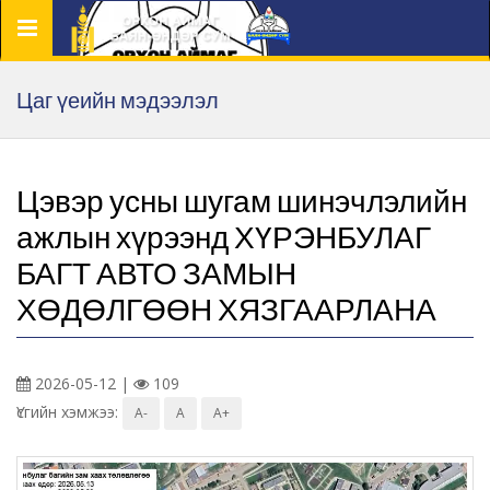
Цэс
Цаг үеийн мэдээлэл
Цэвэр усны шугам шинэчлэлийн
ажлын хүрээнд ХҮРЭНБУЛАГ
БАГТ АВТО ЗАМЫН
ХӨДӨЛГӨӨН ХЯЗГААРЛАНА
2026-05-12 |
109
Үсгийн хэмжээ:
A-
A
A+