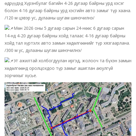
өдрүүдэд Хүрэнбулаг багийн 4-26 дугаар байрны урд хэсэг
болон 4-16 дугаар байрны урд хэсгийн авто замыг түр хаана.
/120 м цэвэр ус, дулааны шугам шинэчилнэ/
Мөн 2026 оны 5 дугаар сарын 24-нөөс 6 дугаар сарын
14-нд 4-20 дугаар байрны хойд талаас 4-16 дугаар байрны
хойд тал хүртэлх авто замын хөдөлгөөнийг түр хязгаарлана.
/300 м ус, дулааны шугам шинэчилнэ/
Уг ажилтай холбогдуулан иргэд, жолооч та бүхэн замын
хөдөлгөөнд оролцохдоо түр замыг ашиглан аюулгүй
зорчихыг хүсье.