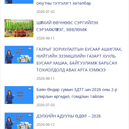
оюутны тэтгэлэгт хөтөлбөр
2026-07-02
ШҮЛХИЙ ӨВЧНӨӨС СЭРГИЙЛЭХ
СЭРЭМЖЛҮҮЛЭГ, ЗӨВЛӨМЖ
2026-06-11
ГАЗРЫГ ЗОРИУЛАЛТЫН БУСААР АШИГЛАХ,
НИЙТИЙН ЭЗЭМШЛИЙН ГАЗАРТ ХУУЛЬ
БУСААР ХАШАА, БАЙГУУЛАМЖ БАРЬСАН
ТОХИОЛДОЛД АВАХ АРГА ХЭМЖЭЭ
2026-06-11
Баян-Өндөр сумын ЗДТГ-ын 2026 оны 2-р
улирлын өргөдөл, гомдлын тайлан
2026-07-03
ДЭЛХИЙН АДУУНЫ ӨДӨР – 2026
2026-06-12