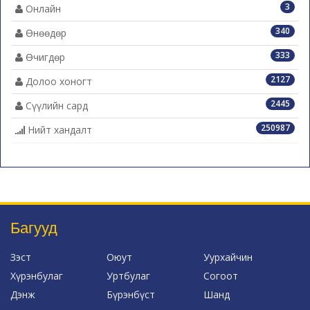
3
Онлайн
340
Өнөөдөр
333
Өчигдөр
2127
Долоо хоногт
2445
Сүүлийн сард
250987
Нийт хандалт
Багууд
Зэст
Оюут
Уурхайчин
Хүрэнбулаг
Уртбулаг
Согоот
Дэнж
Бүрэнбүст
Шанд