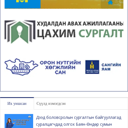
Их уншсан
Сүүлд нэмэгдсэн
Дээд боловсролын сургалтын байгууллагад
суралцагчдад олгох Баян-Өндөр сумын