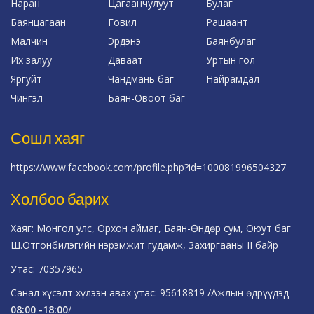
Наран
Цагаанчулуут
Булаг
Баянцагаан
Говил
Рашаант
Малчин
Эрдэнэ
Баянбулаг
Их залуу
Даваат
Уртын гол
Яргуйт
Чандмань баг
Найрамдал
Чингэл
Баян-Овоот баг
Сошл хаяг
https://www.facebook.com/profile.php?id=100081996504327
Холбоо барих
Хаяг: Монгол улс, Орхон аймаг, Баян-Өндөр сум, Оюут баг
Ш.Отгонбилэгийн нэрэмжит гудамж, Захиргааны II байр
Утас: 70357965
Санал хүсэлт хүлээн авах утас: 95618819 /Ажлын өдрүүдэд
08:00 -18:00
/