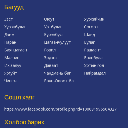
Багууд
Зэст
Оюут
Уурхайчин
Хүрэнбулаг
Уртбулаг
Согоот
Дэнж
Бүрэнбүст
Шанд
Наран
Цагаанчулуут
Булаг
Баянцагаан
Говил
Рашаант
Малчин
Эрдэнэ
Баянбулаг
Их залуу
Даваат
Уртын гол
Яргуйт
Чандмань баг
Найрамдал
Чингэл
Баян-Овоот баг
Сошл хаяг
https://www.facebook.com/profile.php?id=100081996504327
Холбоо барих