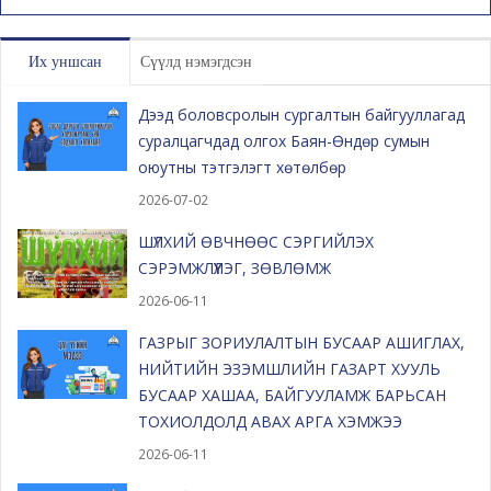
Их уншсан
Сүүлд нэмэгдсэн
Дээд боловсролын сургалтын байгууллагад
суралцагчдад олгох Баян-Өндөр сумын
оюутны тэтгэлэгт хөтөлбөр
2026-07-02
ШҮЛХИЙ ӨВЧНӨӨС СЭРГИЙЛЭХ
СЭРЭМЖЛҮҮЛЭГ, ЗӨВЛӨМЖ
2026-06-11
ГАЗРЫГ ЗОРИУЛАЛТЫН БУСААР АШИГЛАХ,
НИЙТИЙН ЭЗЭМШЛИЙН ГАЗАРТ ХУУЛЬ
БУСААР ХАШАА, БАЙГУУЛАМЖ БАРЬСАН
ТОХИОЛДОЛД АВАХ АРГА ХЭМЖЭЭ
2026-06-11