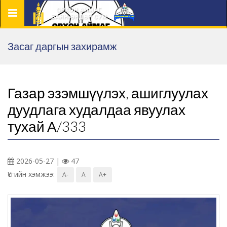
Цэс
Засаг даргын захирамж
Газар эзэмшүүлэх, ашиглуулах
дуудлага худалдаа явуулах
тухай А/333
2026-05-27 |
47
Үсгийн хэмжээ:
A-
A
A+