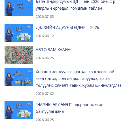
Баян-Өндөр сумын ЗДТГ-ын 2026 оны 2-р
улирлын өргөдөл, гомдлын тайлан
2026-07-03
ДЭЛХИЙН АДУУНЫ ӨДӨР – 2026
2026-06-12
АВТО ЗАМ ХААНА
2026-06-25
Хоршоо хөгжүүлэх сангаас хөнгөлөлттэй
зээл олгох, сонгон шалгаруулах, эргэн
төлүүлэх, хяналт тавих журам шинэчлэгдлээ.
2026-07-02
“НАРНЫ ЭРДЭНЭТ” өдөрлөг зохион
байгуулагдана
2026-06-25