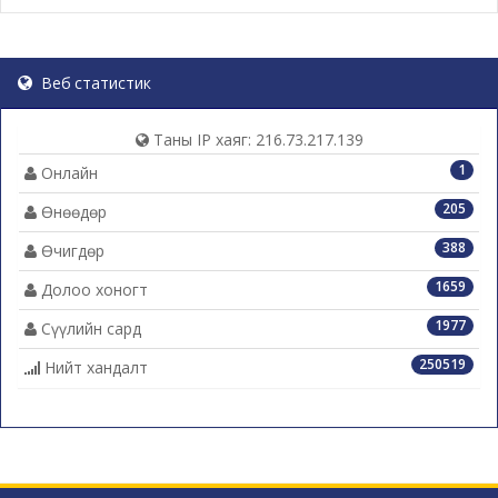
Веб статистик
Таны IP хаяг: 216.73.217.139
1
Онлайн
205
Өнөөдөр
388
Өчигдөр
1659
Долоо хоногт
1977
Сүүлийн сард
250519
Нийт хандалт