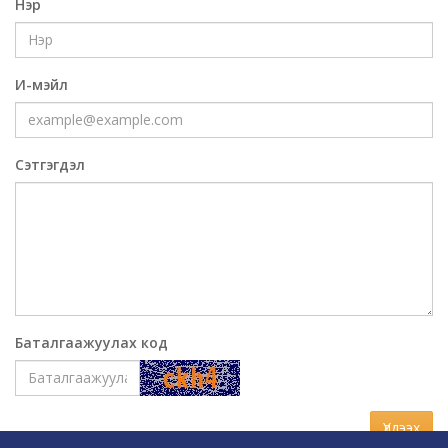
Нэр
И-мэйл
Сэтгэгдэл
Баталгаажуулах код
Үлдээх