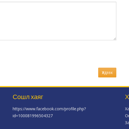
Үлдээх
Сошл хаяг
Х
https://www.facebook.com/profile.php?
Х
id=100081996504327
О
З