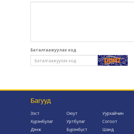
Баталгаажуулах код
Багууд
Зэст
Оюут
Уурхайчин
Хүрэнбулаг
Уртбулаг
Согоот
Дэнж
Бүрэнбүст
Шанд