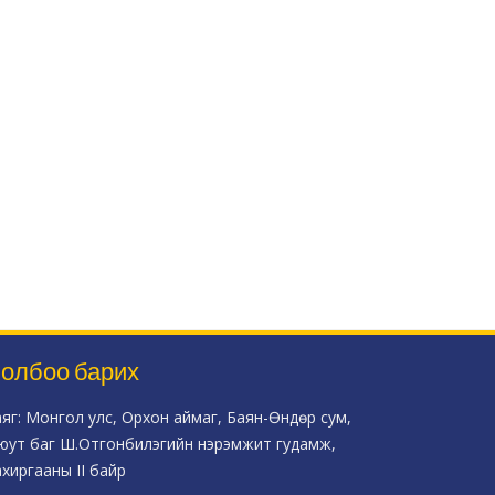
олбоо барих
аяг: Монгол улс, Орхон аймаг, Баян-Өндөр сум,
юут баг Ш.Отгонбилэгийн нэрэмжит гудамж,
ахиргааны II байр