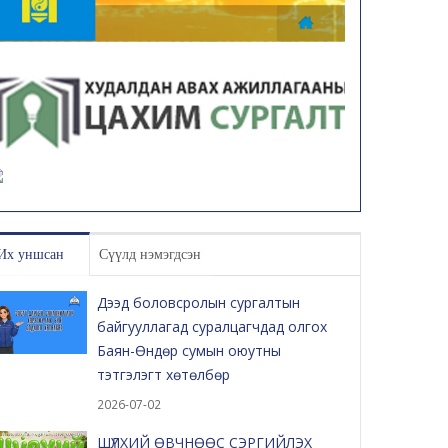
Их уншсан
Сүүлд нэмэгдсэн
Дээд боловсролын сургалтын
байгууллагад суралцагчдад олгох
Баян-Өндөр сумын оюутны
тэтгэлэгт хөтөлбөр
2026-07-02
ШҮЛХИЙ ӨВЧНӨӨС СЭРГИЙЛЭХ