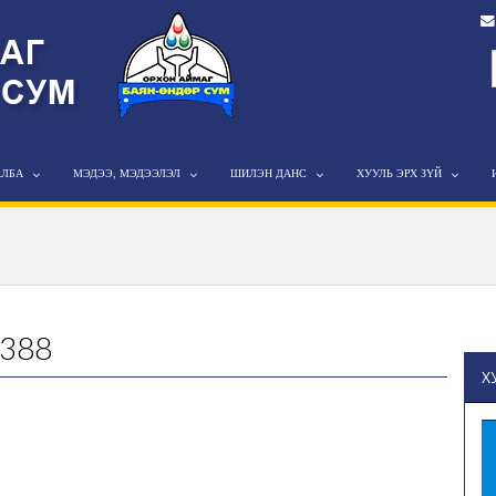
АЛБА
МЭДЭЭ, МЭДЭЭЛЭЛ
ШИЛЭН ДАНС
ХУУЛЬ ЭРХ ЗҮЙ
/388
Х