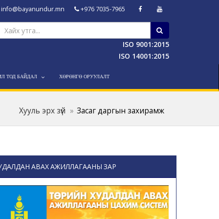
info@bayanundur.mn
+976 7035-7965
ISO 9001:2015
ISO 14001:2015
ИЛ ТОД БАЙДАЛ
ХӨРӨНГӨ ОРУУЛАЛТ
Хууль эрх зүй
Засаг даргын захирамж
УДАЛДАН АВАХ АЖИЛЛАГААНЫ ЗАР