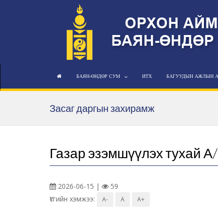
БАЯН-ӨНДӨР СУМ
ИТХ
БАГУУДЫН АЖЛЫН 
Засаг даргын захирамж
Газар эзэмшүүлэх тухай А
2026-06-15 |
59
Үсгийн хэмжээ:
A-
A
A+