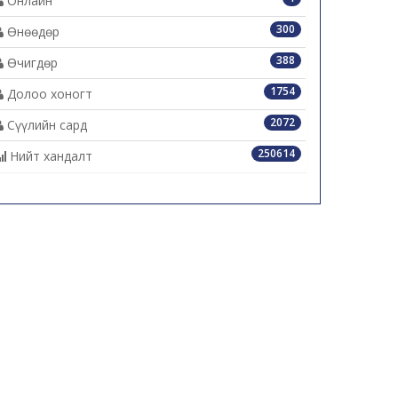
Онлайн
300
Өнөөдөр
388
Өчигдөр
1754
Долоо хоногт
2072
Сүүлийн сард
250614
Нийт хандалт