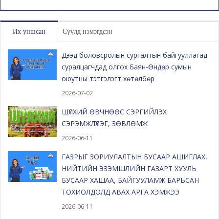
Их уншсан
Сүүлд нэмэгдсэн
Дээд боловсролын сургалтын байгууллагад
суралцагчдад олгох Баян-Өндөр сумын
оюутны тэтгэлэгт хөтөлбөр
2026-07-02
ШҮЛХИЙ ӨВЧНӨӨС СЭРГИЙЛЭХ
СЭРЭМЖЛҮҮЛЭГ, ЗӨВЛӨМЖ
2026-06-11
ГАЗРЫГ ЗОРИУЛАЛТЫН БУСААР АШИГЛАХ,
НИЙТИЙН ЭЗЭМШЛИЙН ГАЗАРТ ХУУЛЬ
БУСААР ХАШАА, БАЙГУУЛАМЖ БАРЬСАН
ТОХИОЛДОЛД АВАХ АРГА ХЭМЖЭЭ
2026-06-11