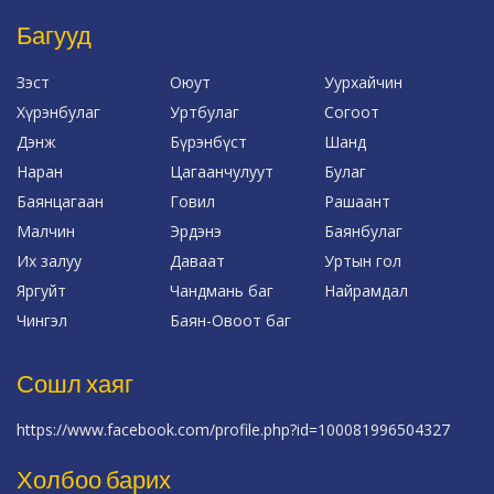
Багууд
Зэст
Оюут
Уурхайчин
Хүрэнбулаг
Уртбулаг
Согоот
Дэнж
Бүрэнбүст
Шанд
Наран
Цагаанчулуут
Булаг
Баянцагаан
Говил
Рашаант
Малчин
Эрдэнэ
Баянбулаг
Их залуу
Даваат
Уртын гол
Яргуйт
Чандмань баг
Найрамдал
Чингэл
Баян-Овоот баг
Сошл хаяг
https://www.facebook.com/profile.php?id=100081996504327
Холбоо барих