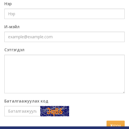
Нэр
И-мэйл
Сэтгэгдэл
Баталгаажуулах код
Үлдээх