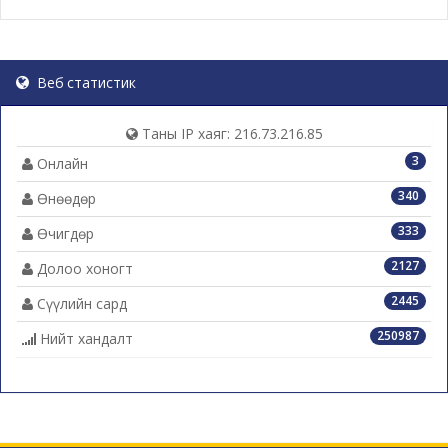
Веб статистик
Таны IP хаяг: 216.73.216.85
3
Онлайн
340
Өнөөдөр
333
Өчигдөр
2127
Долоо хоногт
2445
Сүүлийн сард
250987
Нийт хандалт