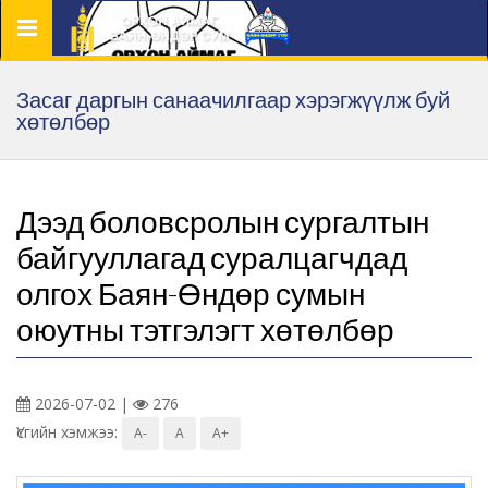
Цэс
Засаг даргын санаачилгаар хэрэгжүүлж буй
хөтөлбөр
Дээд боловсролын сургалтын
байгууллагад суралцагчдад
олгох Баян-Өндөр сумын
оюутны тэтгэлэгт хөтөлбөр
2026-07-02 |
276
Үсгийн хэмжээ:
A-
A
A+