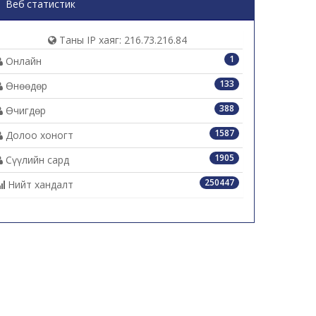
Веб статистик
Таны IP хаяг: 216.73.216.84
1
Онлайн
133
Өнөөдөр
388
Өчигдөр
1587
Долоо хоногт
1905
Сүүлийн сард
250447
Нийт хандалт