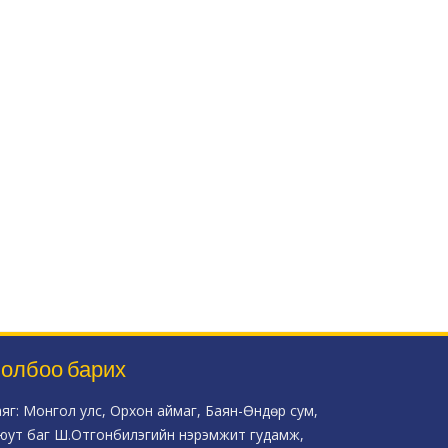
олбоо барих
аяг: Монгол улс, Орхон аймаг, Баян-Өндөр сум,
юут баг Ш.Отгонбилэгийн нэрэмжит гудамж,