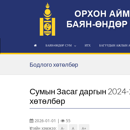
БАЯН-ӨНДӨР СУМ
ИТХ
БАГУУДЫН АЖЛЫН 
Бодлого хөтөлбөр
Сумын Засаг даргын 2024
хөтөлбөр
2026-01-01 |
55
Үсгийн хэмжээ:
A-
A
A+