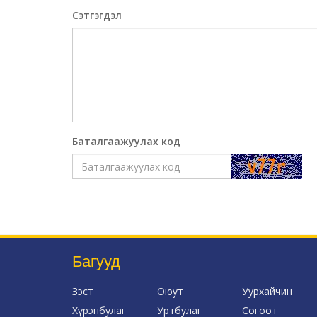
Сэтгэгдэл
Баталгаажуулах код
Багууд
Зэст
Оюут
Уурхайчин
Хүрэнбулаг
Уртбулаг
Согоот