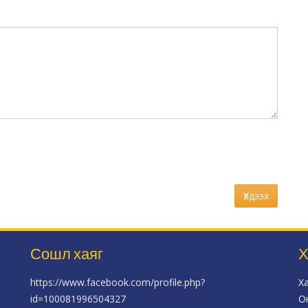
Үлдээх
Сошл хаяг
Х
https://www.facebook.com/profile.php?
Х
id=100081996504327
О