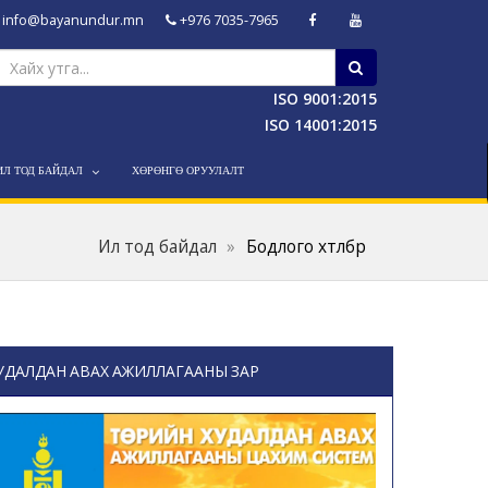
info@bayanundur.mn
+976 7035-7965
ISO 9001:2015
ISO 14001:2015
ИЛ ТОД БАЙДАЛ
ХӨРӨНГӨ ОРУУЛАЛТ
Ил тод байдал
Бодлого хөтөлбөр
УДАЛДАН АВАХ АЖИЛЛАГААНЫ ЗАР