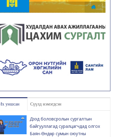
Их уншсан
Сүүлд нэмэгдсэн
Дээд боловсролын сургалтын
байгууллагад суралцагчдад олгох
Баян-Өндөр сумын оюутны