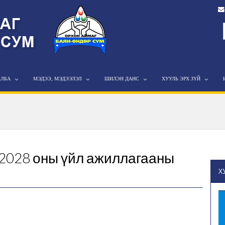
АЛБА
МЭДЭЭ, МЭДЭЭЛЭЛ
ШИЛЭН ДАНС
ХУУЛЬ ЭРХ ЗҮЙ
-2028 оны үйл ажиллагааны
Х