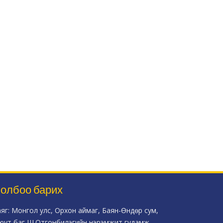
олбоо барих
аяг: Монгол улс, Орхон аймаг, Баян-Өндөр сум,
юут баг Ш.Отгонбилэгийн нэрэмжит гудамж,