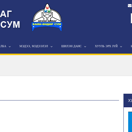
АЛБА
МЭДЭЭ, МЭДЭЭЛЭЛ
ШИЛЭН ДАНС
ХУУЛЬ ЭРХ ЗҮЙ
Х