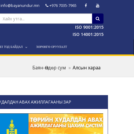
info@bayanundur.mn
+976 7035-7965
ISO 9001:2015
ISO 14001:2015
ИЛ ТОД БАЙДАЛ
ХӨРӨНГӨ ОРУУЛАЛТ
Баян-Өндөр сум
Алсын хараа
УДАЛДАН АВАХ АЖИЛЛАГААНЫ ЗАР