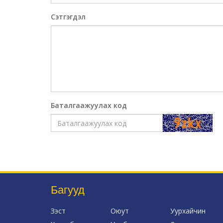
Сэтгэгдэл
Баталгаажуулах код
Багууд
Зэст
Оюут
Уурхайчин