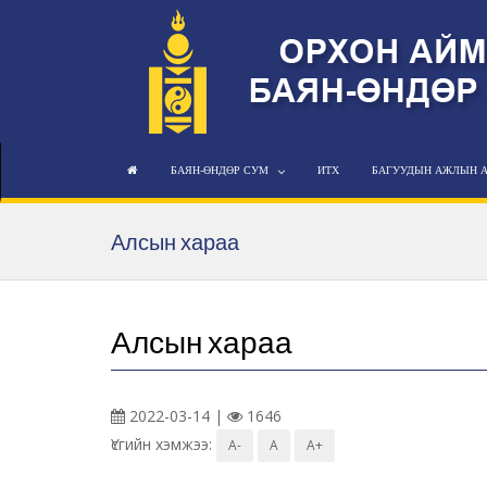
БАЯН-ӨНДӨР СУМ
ИТХ
БАГУУДЫН АЖЛЫН 
Алсын хараа
Алсын хараа
2022-03-14 |
1646
Үсгийн хэмжээ:
A-
A
A+