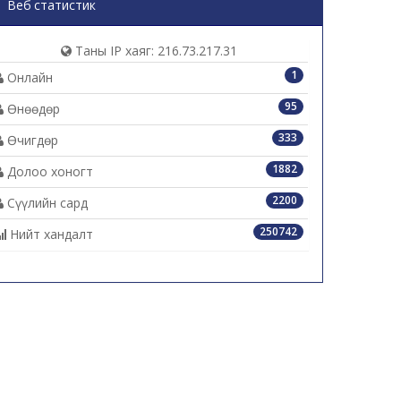
Веб статистик
Таны IP хаяг: 216.73.217.31
1
Онлайн
95
Өнөөдөр
333
Өчигдөр
1882
Долоо хоногт
2200
Сүүлийн сард
250742
Нийт хандалт