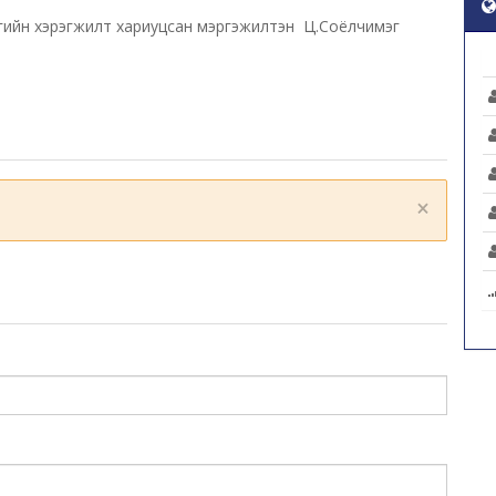
гийн хэрэгжилт хариуцсан мэргэжилтэн Ц.Соёлчимэг
×