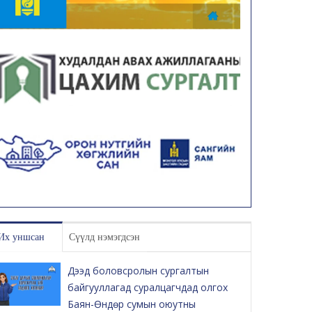
Их уншсан
Сүүлд нэмэгдсэн
Дээд боловсролын сургалтын
байгууллагад суралцагчдад олгох
Баян-Өндөр сумын оюутны