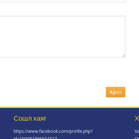
Үлдээх
Сошл хаяг
Х
https://www.facebook.com/profile.php?
Х
id=100081996504327
О