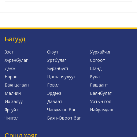
Багууд
Зэст
Оюут
Уурхайчин
Хүрэнбулаг
Уртбулаг
Согоот
Дэнж
Бүрэнбүст
Шанд
Наран
Цагаанчулуут
Булаг
Баянцагаан
Говил
Рашаант
Малчин
Эрдэнэ
Баянбулаг
Их залуу
Даваат
Уртын гол
Яргуйт
Чандмань баг
Найрамдал
Чингэл
Баян-Овоот баг
Сошл хаяг