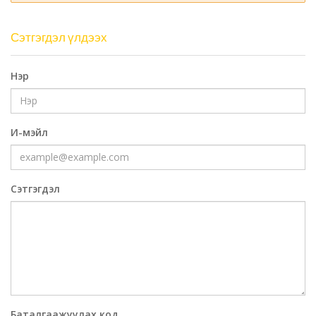
Сэтгэгдэл үлдээх
Нэр
И-мэйл
Сэтгэгдэл
Баталгаажуулах код