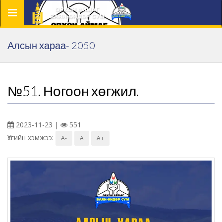
Цэс
Алсын хараа- 2050
№51. Ногоон хөгжил.
2023-11-23 |
551
Үсгийн хэмжээ:
A-
A
A+