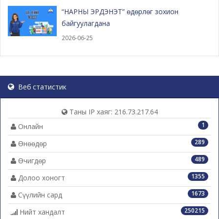
“НАРНЫ ЭРДЭНЭТ” өдөрлөг зохион
байгуулагдана
2026-06-25
Веб статистик
Таны IP хаяг: 216.73.217.64
1
Онлайн
289
Өнөөдөр
489
Өчигдөр
1355
Долоо хоногт
1673
Сүүлийн сард
250215
Нийт хандалт