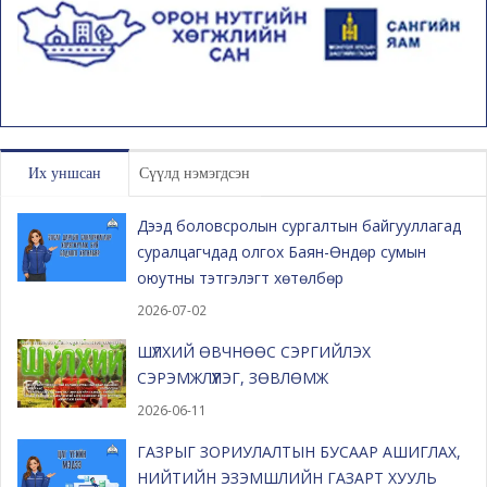
Их уншсан
Сүүлд нэмэгдсэн
Дээд боловсролын сургалтын байгууллагад
суралцагчдад олгох Баян-Өндөр сумын
оюутны тэтгэлэгт хөтөлбөр
2026-07-02
ШҮЛХИЙ ӨВЧНӨӨС СЭРГИЙЛЭХ
СЭРЭМЖЛҮҮЛЭГ, ЗӨВЛӨМЖ
2026-06-11
ГАЗРЫГ ЗОРИУЛАЛТЫН БУСААР АШИГЛАХ,
НИЙТИЙН ЭЗЭМШЛИЙН ГАЗАРТ ХУУЛЬ