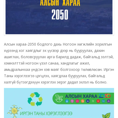
Алсын хараа-2050 бодлого дахь Ногоон хөгжлийн зорилгын
хүрээнд хог хаягдлыг эх үүсвэр дээр нь бууруулах, дахин
ашиглах, боловсруулах арга барилд дадаж, байгальд ээлтэй,
хэмнэлттэй ногоон үзэл санаа, хандлагыг ажил,
амьдралынхаа үндсэн хэв маяг болгохоор төлөвлөсөн. Иргэн
Таны хэрэглээгээ цэгцлэх, хаягдлаа бууруулах, байгальд
халгүй бүтээгдэхүүн хэрэглэх эерэг дадал эхлэл нь болно.