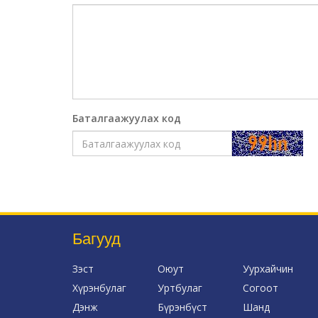
Баталгаажуулах код
Багууд
Зэст
Оюут
Уурхайчин
Хүрэнбулаг
Уртбулаг
Согоот
Дэнж
Бүрэнбүст
Шанд