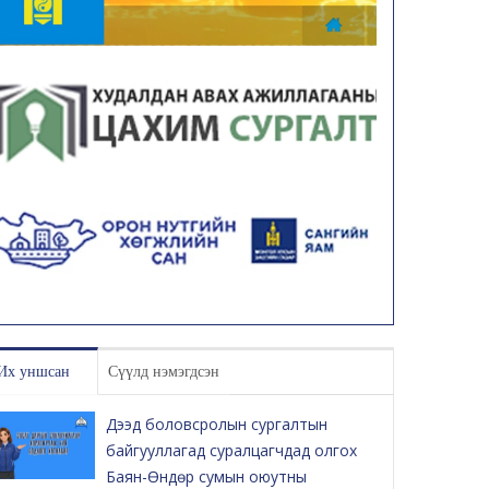
Их уншсан
Сүүлд нэмэгдсэн
Дээд боловсролын сургалтын
байгууллагад суралцагчдад олгох
Баян-Өндөр сумын оюутны