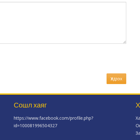
Үлдээх
Сошл хаяг
Х
https://www.facebook.com/profile.php?
Х
id=100081996504327
О
З