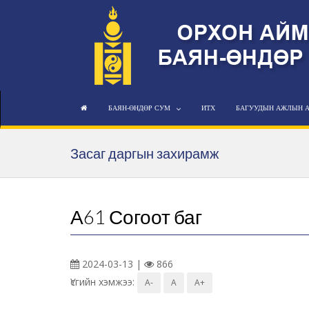
БАЯН-ӨНДӨР СУМ
ИТХ
БАГУУДЫН АЖЛЫН 
Засаг даргын захирамж
А61 Согоот баг
2024-03-13 |
866
Үсгийн хэмжээ:
A-
A
A+