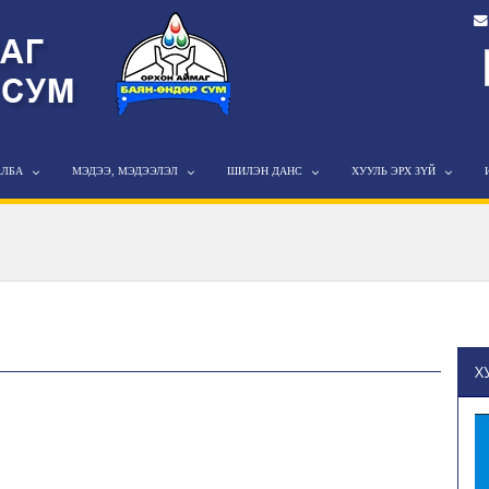
АЛБА
МЭДЭЭ, МЭДЭЭЛЭЛ
ШИЛЭН ДАНС
ХУУЛЬ ЭРХ ЗҮЙ
Х