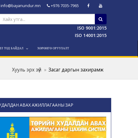
info@bayanundur.mn
+976 7035-7965
ISO 9001:2015
ISO 14001:2015
ИЛ ТОД БАЙДАЛ
ХӨРӨНГӨ ОРУУЛАЛТ
Хууль эрх зүй
Засаг даргын захирамж
УДАЛДАН АВАХ АЖИЛЛАГААНЫ ЗАР