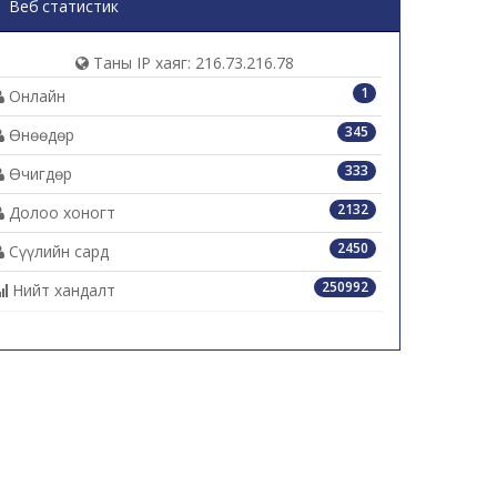
Веб статистик
Таны IP хаяг: 216.73.216.78
1
Онлайн
345
Өнөөдөр
333
Өчигдөр
2132
Долоо хоногт
2450
Сүүлийн сард
250992
Нийт хандалт