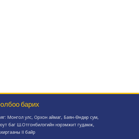
олбоо барих
аяг: Монгол улс, Орхон аймаг, Баян-Өндөр сум,
юут баг Ш.Отгонбилэгийн нэрэмжит гудамж,
ахиргааны II байр