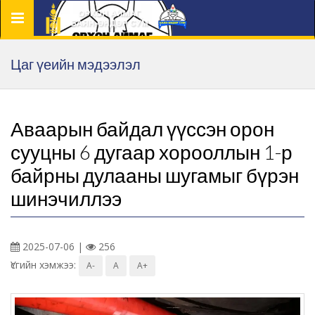
Цэс
Цаг үеийн мэдээлэл
Аваарын байдал үүссэн орон
сууцны 6 дугаар хорооллын 1-р
байрны дулааны шугамыг бүрэн
шинэчиллээ
2025-07-06 |
256
Үсгийн хэмжээ:
A-
A
A+