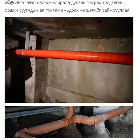
Ингэснээр өвлийн улиралд дулаан тасрах эрсдэлгүй,
оршин суугчдын ая тухтай амьдрах нөхцөлийг сайжрууллаа.