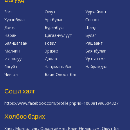
Зэст
Оюут
Уурхайчин
Хүрэнбулаг
Уртбулаг
Согоот
Дэнж
Бүрэнбүст
Шанд
Наран
Цагаанчулуут
Булаг
Баянцагаан
Говил
Рашаант
Малчин
Эрдэнэ
Баянбулаг
Их залуу
Даваат
Уртын гол
Яргуйт
Чандмань баг
Найрамдал
Чингэл
Баян-Овоот баг
Сошл хаяг
https://www.facebook.com/profile.php?id=100081996504327
Холбоо барих
Хаяг: Монгол улс, Орхон аймаг, Баян-Өндөр сум, Оюут баг