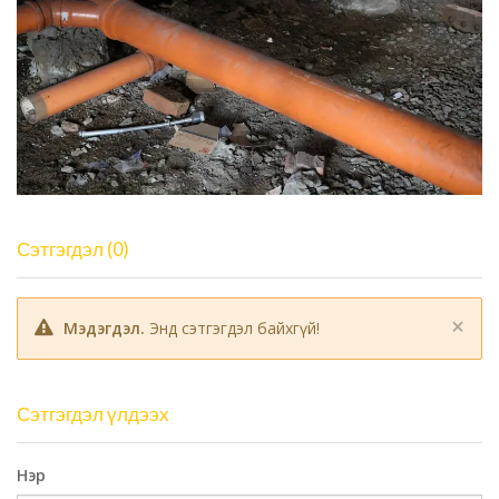
Сэтгэгдэл (0)
×
Мэдэгдэл.
Энд сэтгэгдэл байхгүй!
Сэтгэгдэл үлдээх
Нэр