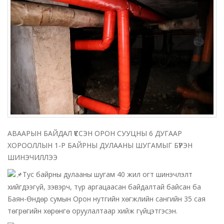
АВААРЫН БАЙДАЛ ҮҮССЭН ОРОН СУУЦНЫ 6 ДУГААР
ХОРООЛЛЫН 1-Р БАЙРНЫ ДУЛААНЫ ШУГАМЫГ БҮРЭН
ШИНЭЧИЛЛЭЭ
Тус байрны дулааны шугам 40 жил огт шинэчлэлт
хийгдээгүй, зэвэрч, түр аргацаасан байдалтай байсан ба
Баян-Өндөр сумын Орон нутгийн хөгжлийн сангийн 35 сая
төгрөгийн хөрөнгө оруулалтаар хийж гүйцэтгэсэн.