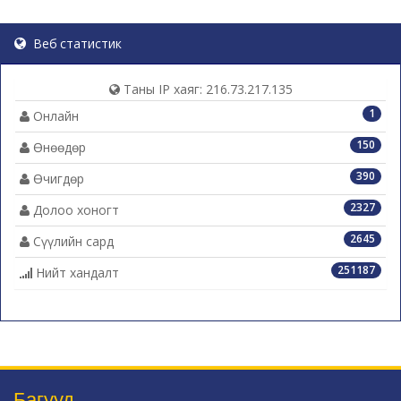
Веб статистик
Таны IP хаяг: 216.73.217.135
1
Онлайн
150
Өнөөдөр
390
Өчигдөр
2327
Долоо хоногт
2645
Сүүлийн сард
251187
Нийт хандалт
Багууд