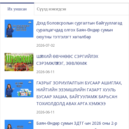
Их уншсан
Сүүлд нэмэгдсэн
Дээд боловсролын сургалтын байгууллагад
суралцагчдад олгох Баян-Өндөр сумын
оюутны тэтгэлэгт хөтөлбөр
2026-07-02
ШҮЛХИЙ ӨВЧНӨӨС СЭРГИЙЛЭХ
СЭРЭМЖЛҮҮЛЭГ, ЗӨВЛӨМЖ
2026-06-11
ГАЗРЫГ ЗОРИУЛАЛТЫН БУСААР АШИГЛАХ,
НИЙТИЙН ЭЗЭМШЛИЙН ГАЗАРТ ХУУЛЬ
БУСААР ХАШАА, БАЙГУУЛАМЖ БАРЬСАН
ТОХИОЛДОЛД АВАХ АРГА ХЭМЖЭЭ
2026-06-11
Баян-Өндөр сумын ЗДТГ-ын 2026 оны 2-р