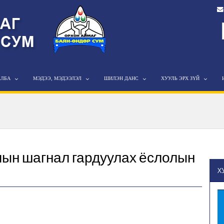
АЛБА
МЭДЭЭ, МЭДЭЭЛЭЛ
ШИЛЭН ДАНС
ХУУЛЬ ЭРХ ЗҮЙ
мын шагнал гардуулах ёслолын
Х