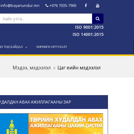
info@bayanundur.mn
+976 7035-7965
ISO 9001:2015
ISO 14001:2015
ИЛ ТОД БАЙДАЛ
ХӨРӨНГӨ ОРУУЛАЛТ
Мэдээ, мэдээлэл
Цаг үеийн мэдээлэл
УДАЛДАН АВАХ АЖИЛЛАГААНЫ ЗАР