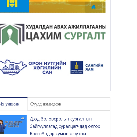
Их уншсан
Сүүлд нэмэгдсэн
Дээд боловсролын сургалтын
байгууллагад суралцагчдад олгох
Баян-Өндөр сумын оюутны