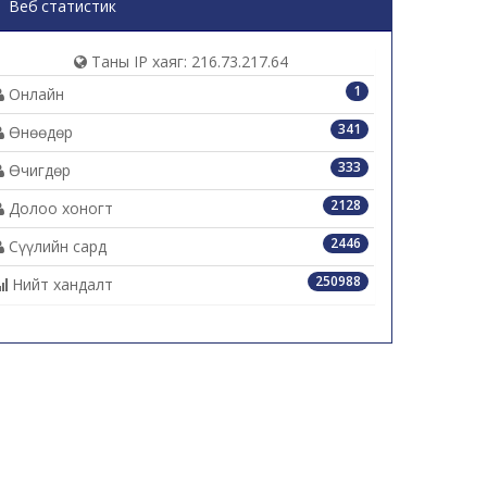
Веб статистик
Таны IP хаяг: 216.73.217.64
1
Онлайн
341
Өнөөдөр
333
Өчигдөр
2128
Долоо хоногт
2446
Сүүлийн сард
250988
Нийт хандалт