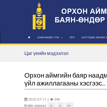
БАЯН-ӨНДӨР СУМ
ИТХ
БАГУУДЫН АЖЛЫН 
Цаг үеийн мэдээлэл
Орхон аймгийн баяр наад
үйл ажиллагааны хэсгээс...
2025-07-11 |
396
Үсгийн хэмжээ:
A-
A
A+