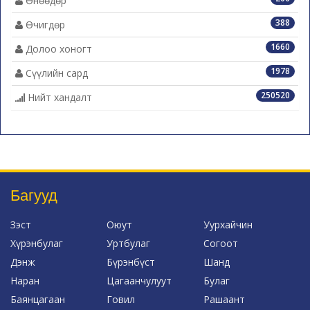
Өнөөдөр
388
Өчигдөр
1660
Долоо хоногт
1978
Сүүлийн сард
250520
Нийт хандалт
Багууд
Зэст
Оюут
Уурхайчин
Хүрэнбулаг
Уртбулаг
Согоот
Дэнж
Бүрэнбүст
Шанд
Наран
Цагаанчулуут
Булаг
Баянцагаан
Говил
Рашаант