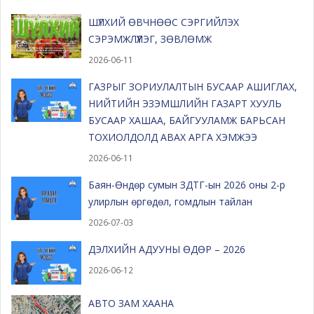
ШҮЛХИЙ ӨВЧНӨӨС СЭРГИЙЛЭХ
СЭРЭМЖЛҮҮЛЭГ, ЗӨВЛӨМЖ
2026-06-11
ГАЗРЫГ ЗОРИУЛАЛТЫН БУСААР АШИГЛАХ,
НИЙТИЙН ЭЗЭМШЛИЙН ГАЗАРТ ХУУЛЬ
БУСААР ХАШАА, БАЙГУУЛАМЖ БАРЬСАН
ТОХИОЛДОЛД АВАХ АРГА ХЭМЖЭЭ
2026-06-11
Баян-Өндөр сумын ЗДТГ-ын 2026 оны 2-р
улирлын өргөдөл, гомдлын тайлан
2026-07-03
ДЭЛХИЙН АДУУНЫ ӨДӨР – 2026
2026-06-12
АВТО ЗАМ ХААНА