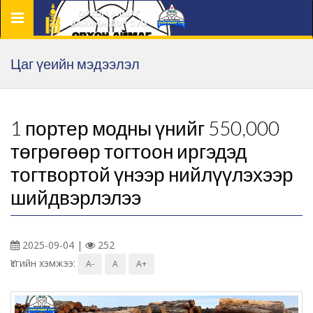
Цэс
Цаг үеийн мэдээлэл
1 портер модны үнийг 550,000
төгрөгөөр тогтоон иргэдэд
тогтвортой үнээр нийлүүлэхээр
шийдвэрлэлээ
2025-09-04 |
252
Үсгийн хэмжээ:
A-
A
A+