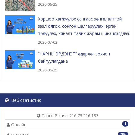
2026-06-25
Хоршоо хөгжүүлэх сангаас хөнгөлөлттэй
зээл олгох, сонгон шалгаруулах, эргэн
төлүүлэх, хяналт тавих журам шинэчлэгдлээ.
2026-07-02
“НАРНЫ ЭРДЭНЭТ” өдөрлөг зохион
байгуулагдана
2026-06-25
Веб статистик
Таны IP хаяг: 216.73.216.183
1
Онлайн
206