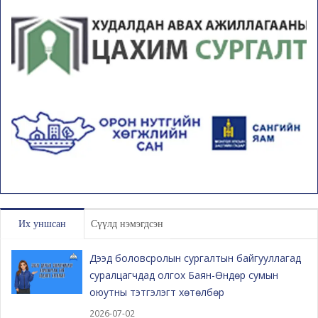
Их уншсан
Сүүлд нэмэгдсэн
Дээд боловсролын сургалтын байгууллагад
суралцагчдад олгох Баян-Өндөр сумын
оюутны тэтгэлэгт хөтөлбөр
2026-07-02