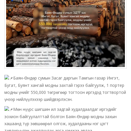
Баян-Өндөр сумын Засаг даргын Тамгын газар Ингэт,
Бугат, Буянт хангай модны захтай гэрээ байгуулж, 1 портер
модны үнийг 550,000 төгрөгөөр тогтоон иргэдэд тогтвортой
үнээр нийлүүлэхээр шийдвэрлэсэн.
Мөн нүүрс шигшин ил задгай худалдаалдаг иргэдийг
зохион байгуулалттай болгон Баян-Өндөр модны захын
хашаанд түр зөвшөөрөл олгож, худалдааны нэг цэгт
төвлөрүүлэн ажиллуулах арга хэмжээ авлаа.