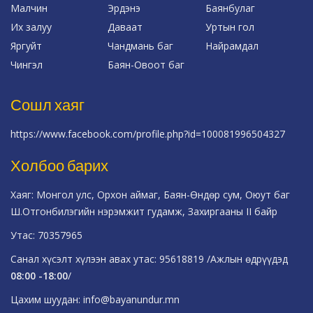
Малчин
Эрдэнэ
Баянбулаг
Их залуу
Даваат
Уртын гол
Яргуйт
Чандмань баг
Найрамдал
Чингэл
Баян-Овоот баг
Сошл хаяг
https://www.facebook.com/profile.php?id=100081996504327
Холбоо барих
Хаяг: Монгол улс, Орхон аймаг, Баян-Өндөр сум, Оюут баг
Ш.Отгонбилэгийн нэрэмжит гудамж, Захиргааны II байр
Утас: 70357965
Санал хүсэлт хүлээн авах утас: 95618819 /Ажлын өдрүүдэд
08:00 -18:00
/
Цахим шуудан: info@bayanundur.mn