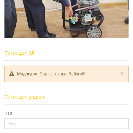
Сэтгэгдэл (0)
×
Мэдэгдэл.
Энд сэтгэгдэл байхгүй!
Сэтгэгдэл үлдээх
Нэр