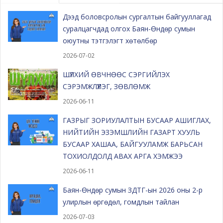
Дээд боловсролын сургалтын байгууллагад
суралцагчдад олгох Баян-Өндөр сумын
оюутны тэтгэлэгт хөтөлбөр
2026-07-02
ШҮЛХИЙ ӨВЧНӨӨС СЭРГИЙЛЭХ
СЭРЭМЖЛҮҮЛЭГ, ЗӨВЛӨМЖ
2026-06-11
ГАЗРЫГ ЗОРИУЛАЛТЫН БУСААР АШИГЛАХ,
НИЙТИЙН ЭЗЭМШЛИЙН ГАЗАРТ ХУУЛЬ
БУСААР ХАШАА, БАЙГУУЛАМЖ БАРЬСАН
ТОХИОЛДОЛД АВАХ АРГА ХЭМЖЭЭ
2026-06-11
Баян-Өндөр сумын ЗДТГ-ын 2026 оны 2-р
улирлын өргөдөл, гомдлын тайлан
2026-07-03