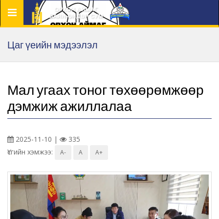
Цэс
Цаг үеийн мэдээлэл
Мал угаах тоног төхөөрөмжөөр
дэмжиж ажиллалаа
2025-11-10 |
335
Үсгийн хэмжээ:
A-
A
A+