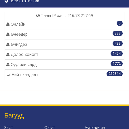
Веб статистик
Таны IP хаяг: 216.73.217.69
5
Онлайн
388
Өнөөдөр
489
Өчигдөр
1454
Долоо хоногт
1772
Сүүлийн сард
250314
Нийт хандалт
Багууд
Зэст
Оюут
Уурхайчин