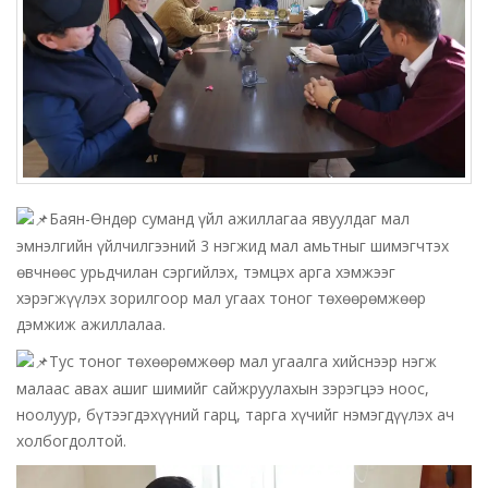
Баян-Өндөр суманд үйл ажиллагаа явуулдаг мал
эмнэлгийн үйлчилгээний 3 нэгжид мал амьтныг шимэгчтэх
өвчнөөс урьдчилан сэргийлэх, тэмцэх арга хэмжээг
хэрэгжүүлэх зорилгоор мал угаах тоног төхөөрөмжөөр
дэмжиж ажиллалаа.
Тус тоног төхөөрөмжөөр мал угаалга хийснээр нэгж
малаас авах ашиг шимийг сайжруулахын зэрэгцээ ноос,
ноолуур, бүтээгдэхүүний гарц, тарга хүчийг нэмэгдүүлэх ач
холбогдолтой.