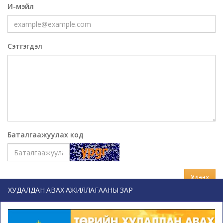
И-мэйл
Сэтгэгдэл
Баталгаажуулах код
Үлдээх
ХУДАЛДАН АВАХ АЖИЛЛАГААНЫ ЗАР