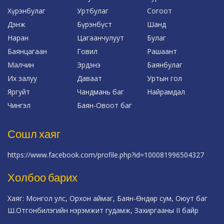
Хүрэнбулаг
Уртбулаг
Согоот
Дэнж
Бүрэнбүст
Шанд
Наран
Цагаанчулуут
Булаг
Баянцагаан
Говил
Рашаант
Малчин
Эрдэнэ
Баянбулаг
Их залуу
Даваат
Уртын гол
Яргуйт
Чандмань баг
Найрамдал
Чингэл
Баян-Овоот баг
Сошл хаяг
https://www.facebook.com/profile.php?id=100081996504327
Холбоо барих
Хаяг: Монгол улс, Орхон аймаг, Баян-Өндөр сум, Оюут баг
Ш.Отгонбилэгийн нэрэмжит гудамж, Захиргааны II байр