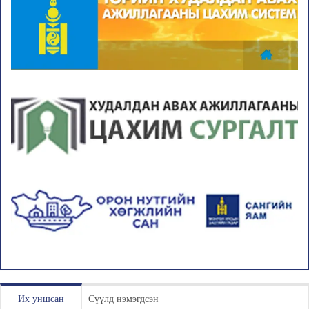
Их уншсан
Сүүлд нэмэгдсэн