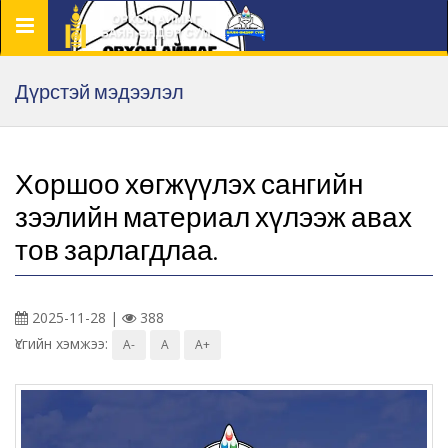
Цэс
Дүрстэй мэдээлэл
Хоршоо хөгжүүлэх сангийн
зээлийн материал хүлээж авах
тов зарлагдлаа.
2025-11-28 |
388
Үсгийн хэмжээ:
A-
A
A+