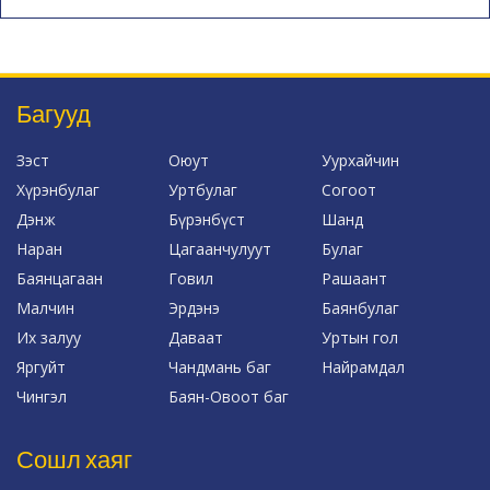
Багууд
Зэст
Оюут
Уурхайчин
Хүрэнбулаг
Уртбулаг
Согоот
Дэнж
Бүрэнбүст
Шанд
Наран
Цагаанчулуут
Булаг
Баянцагаан
Говил
Рашаант
Малчин
Эрдэнэ
Баянбулаг
Их залуу
Даваат
Уртын гол
Яргуйт
Чандмань баг
Найрамдал
Чингэл
Баян-Овоот баг
Сошл хаяг