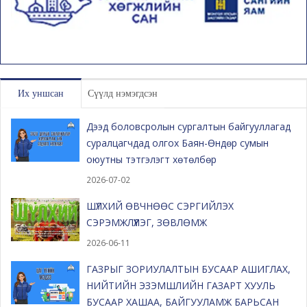
Их уншсан
Сүүлд нэмэгдсэн
Дээд боловсролын сургалтын байгууллагад
суралцагчдад олгох Баян-Өндөр сумын
оюутны тэтгэлэгт хөтөлбөр
2026-07-02
ШҮЛХИЙ ӨВЧНӨӨС СЭРГИЙЛЭХ
СЭРЭМЖЛҮҮЛЭГ, ЗӨВЛӨМЖ
2026-06-11
ГАЗРЫГ ЗОРИУЛАЛТЫН БУСААР АШИГЛАХ,
НИЙТИЙН ЭЗЭМШЛИЙН ГАЗАРТ ХУУЛЬ
БУСААР ХАШАА, БАЙГУУЛАМЖ БАРЬСАН