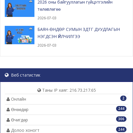
2026 оны байгууллагын гүйцэтгэлийн
төлөвлөгөө
2026-07-03
БАЯН-ӨНДӨР СУМЫН ЗДТГ ДУУДЛАГЫН
НЭГДСЭН ҮЙЛЧИЛГЭЭ
2026-07-03
Веб статистик
Таны IP хаяг: 216.73.217.65
2
Онлайн
244
Өнөөдөр
306
Өчигдөр
244
Долоо хоногт