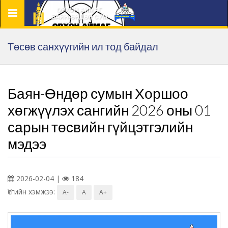
Цэс
Төсөв санхүүгийн ил тод байдал
Баян-Өндөр сумын Хоршоо
хөгжүүлэх сангийн 2026 оны 01
сарын төсвийн гүйцэтгэлийн
мэдээ
2026-02-04 |
184
Үсгийн хэмжээ:
A-
A
A+