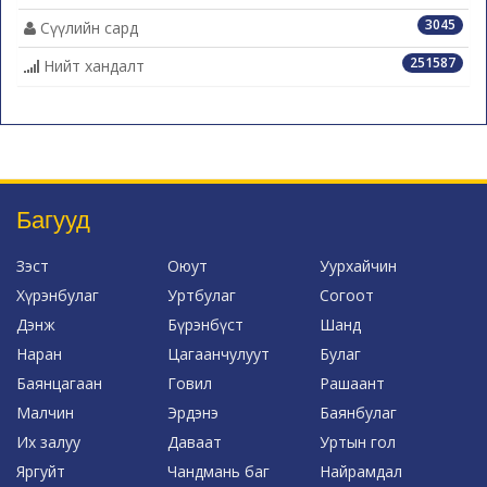
3045
Сүүлийн сард
251587
Нийт хандалт
Багууд
Зэст
Оюут
Уурхайчин
Хүрэнбулаг
Уртбулаг
Согоот
Дэнж
Бүрэнбүст
Шанд
Наран
Цагаанчулуут
Булаг
Баянцагаан
Говил
Рашаант
Малчин
Эрдэнэ
Баянбулаг
Их залуу
Даваат
Уртын гол
Яргуйт
Чандмань баг
Найрамдал