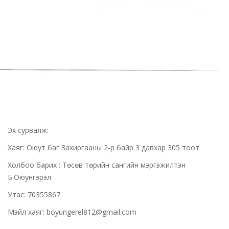
Эх сурвалж:
Хаяг: Оюут баг Захиргааны 2-р байр 3 давхар 305 тоот
Холбоо барих : Төсөв төрийн сангийн мэргэжилтэн
Б.Оюунгэрэл
Утас: 70355867
Мэйл хаяг: boyungerel812@gmail.com