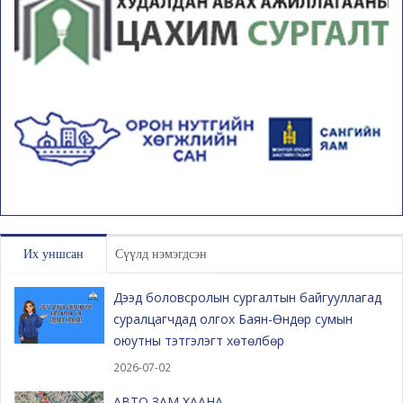
Их уншсан
Сүүлд нэмэгдсэн
Дээд боловсролын сургалтын байгууллагад
суралцагчдад олгох Баян-Өндөр сумын
оюутны тэтгэлэгт хөтөлбөр
2026-07-02
АВТО ЗАМ ХААНА