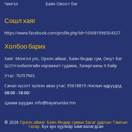
Чингэл
Баян-Овоот баг
Сошл хаяг
https://www.facebook.com/profile.php?id=100081996504327
Холбоо барих
Хаяг: Монгол улс, Орхон аймаг, Баян-Өндөр сум, Оюут баг
Ш.Отгонбилэгийн нэрэмжит гудамж, Захиргааны II байр
Утас: 70357965
Санал хүсэлт хүлээн авах утас: 95618819 /Ажлын өдрүүдэд
08:00 -18:00
/
Цахим шуудан: info@bayanundur.mn
© 2026
Орхон аймаг Баян-Өндөр сумын Засаг даргын Тамгын
газар.
Бүх эрх хуулиар хамгаалагдсан