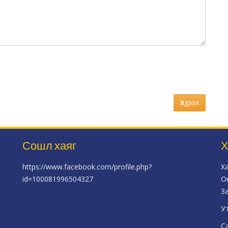
Үлдээх
Сошл хаяг
Х
https://www.facebook.com/profile.php?
Х
id=100081996504327
О
З
У
С