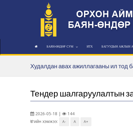
БАЯН-ӨНДӨР СУМ
ИТХ
БАГУУДЫН АЖЛЫН 
Худалдан авах ажиллагааны ил тод 
Тендер шалгаруулалтын з
2026-05-18 |
144
Үсгийн хэмжээ:
A-
A
A+