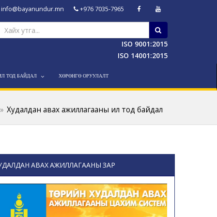
info@bayanundur.mn
+976 7035-7965
ISO 9001:2015
ISO 14001:2015
ИЛ ТОД БАЙДАЛ
ХӨРӨНГӨ ОРУУЛАЛТ
Худалдан авах ажиллагааны ил тод байдал
УДАЛДАН АВАХ АЖИЛЛАГААНЫ ЗАР