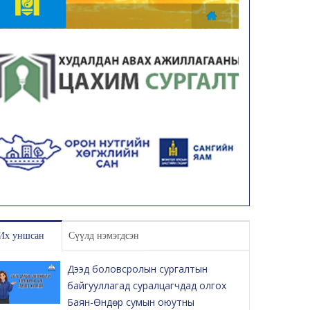
Их уншсан
Сүүлд нэмэгдсэн
Дээд боловсролын сургалтын
байгууллагад суралцагчдад олгох
Баян-Өндөр сумын оюутны