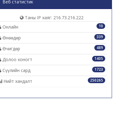
Веб статистик
Таны IP хаяг: 216.73.216.222
10
Онлайн
339
Өнөөдөр
489
Өчигдөр
1405
Долоо хоногт
1723
Сүүлийн сард
250265
Нийт хандалт