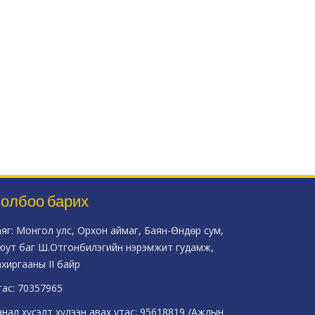
олбоо барих
аяг: Монгол улс, Орхон аймаг, Баян-Өндөр сум,
юут баг Ш.Отгонбилэгийн нэрэмжит гудамж,
ахиргааны II байр
тас: 70357965
анал хүсэлт хүлээн авах утас: 95618819 /Ажлын