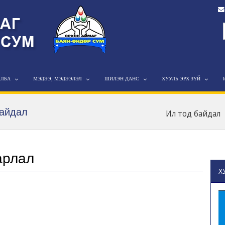
АЛБА
МЭДЭЭ, МЭДЭЭЛЭЛ
ШИЛЭН ДАНС
ХУУЛЬ ЭРХ ЗҮЙ
байдал
Ил тод байдал
арлал
Х