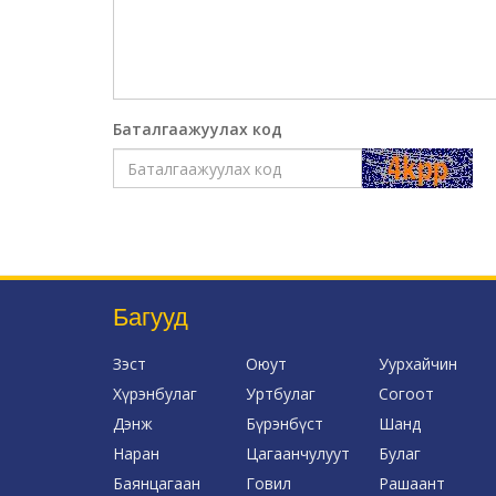
Баталгаажуулах код
Багууд
Зэст
Оюут
Уурхайчин
Хүрэнбулаг
Уртбулаг
Согоот
Дэнж
Бүрэнбүст
Шанд
Наран
Цагаанчулуут
Булаг
Баянцагаан
Говил
Рашаант