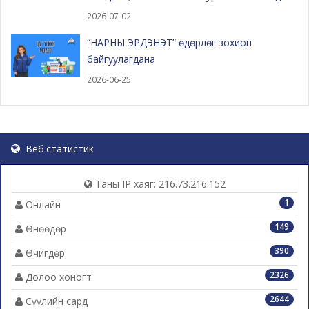
2026-07-02
“НАРНЫ ЭРДЭНЭТ” өдөрлөг зохион
байгуулагдана
2026-06-25
Веб статистик
Таны IP хаяг: 216.73.216.152
1
Онлайн
149
Өнөөдөр
390
Өчигдөр
2326
Долоо хоногт
2644
Сүүлийн сард