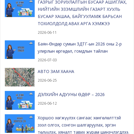
ГАЗРЫГ ЗОРИУЛАЛТЫН БУСААР АШИГЛАХ,
НИЙТИЙН ЭЗЭМШЛИЙН ГАЗАРТ ХУУЛЬ
БУСААР ХАШАА, БАЙГУУЛАМЖ БАРЬСАН
ТОХИОЛДОЛД АВАХ АРГА ХЭМЖЭЭ
2026-06-11
Баян-Өндөр сумын ЗДТГ-ын 2026 оны 2-р
улирлын өргөдөл, гомдлын тайлан
2026-07-03
АВТО ЗАМ ХААНА
2026-06-25
ДЭЛХИЙН АДУУНЫ ӨДӨР – 2026
2026-06-12
Хоршоо хөгжүүлэх сангаас хөнгөлөлттэй
зээл олгох, сонгон шалгаруулах, эргэн
төлүүлэх, хяналт тавих журам шинэчлэгдлээ.