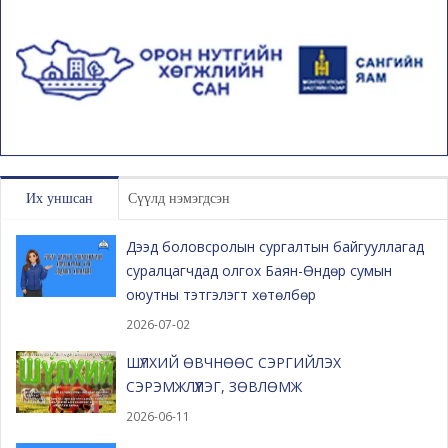
Их уншсан
Сүүлд нэмэгдсэн
Дээд боловсролын сургалтын байгууллагад
суралцагчдад олгох Баян-Өндөр сумын
оюутны тэтгэлэгт хөтөлбөр
2026-07-02
ШҮЛХИЙ ӨВЧНӨӨС СЭРГИЙЛЭХ
СЭРЭМЖЛҮҮЛЭГ, ЗӨВЛӨМЖ
2026-06-11