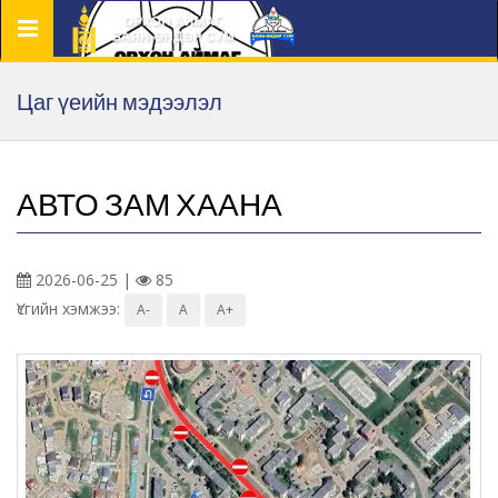
Цэс
Цаг үеийн мэдээлэл
АВТО ЗАМ ХААНА
2026-06-25 |
85
Үсгийн хэмжээ:
A-
A
A+