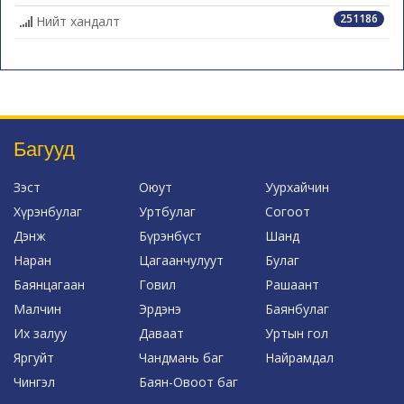
251186
Нийт хандалт
Багууд
Зэст
Оюут
Уурхайчин
Хүрэнбулаг
Уртбулаг
Согоот
Дэнж
Бүрэнбүст
Шанд
Наран
Цагаанчулуут
Булаг
Баянцагаан
Говил
Рашаант
Малчин
Эрдэнэ
Баянбулаг
Их залуу
Даваат
Уртын гол
Яргуйт
Чандмань баг
Найрамдал
Чингэл
Баян-Овоот баг