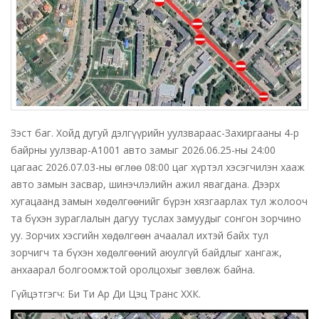
Зэст баг. Хойд дугуй дэлгүүрийн уулзвараас-Захиргааны 4-р
байрны уулзвар-А1001 авто замыг 2026.06.25-ны 24:00
цагаас 2026.07.03-ны өглөө 08:00 цаг хүртэл хэсэгчилэн хааж
авто замын засвар, шинэчлэлийн ажил явагдана. Дээрх
хугацаанд замын хөдөлгөөнийг бүрэн хязгаарлах тул жолооч
та бүхэн зураглалын дагуу туслах замуудыг сонгон зорчино
уу. Зорчих хэсгийн хөдөлгөөн ачаалал ихтэй байх тул
зорчигч та бүхэн хөдөлгөөний аюулгүй байдлыг хангаж,
анхаарал болгоомжтой оролцохыг зөвлөж байна.
Гүйцэтгэгч: Би Ти Ар Ди Цэц Транс ХХК.