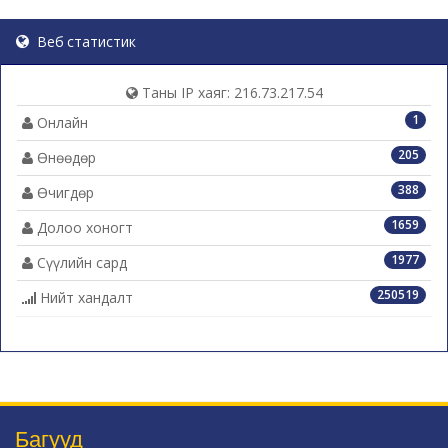
Веб статистик
Таны IP хаяг: 216.73.217.54
1
Онлайн
205
Өнөөдөр
388
Өчигдөр
1659
Долоо хоногт
1977
Сүүлийн сард
250519
Нийт хандалт
Багууд