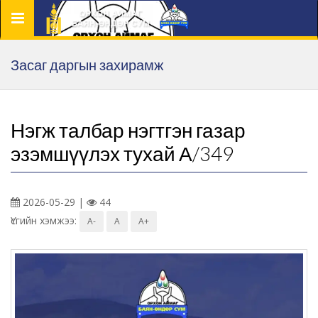
Цэс
Засаг даргын захирамж
Нэгж талбар нэгтгэн газар
эзэмшүүлэх тухай А/349
2026-05-29 |
44
Үсгийн хэмжээ:
A-
A
A+