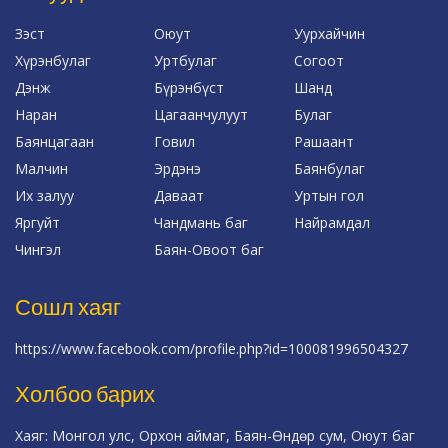
Зэст
Оюут
Уурхайчин
Хүрэнбулаг
Уртбулаг
Согоот
Дэнж
Бүрэнбүст
Шанд
Наран
Цагаанчулуут
Булаг
Баянцагаан
Говил
Рашаант
Малчин
Эрдэнэ
Баянбулаг
Их залуу
Даваат
Уртын гол
Яргуйт
Чандмань баг
Найрамдал
Чингэл
Баян-Овоот баг
Сошл хаяг
https://www.facebook.com/profile.php?id=100081996504327
Холбоо барих
Хаяг: Монгол улс, Орхон аймаг, Баян-Өндөр сум, Оюут баг