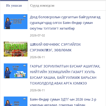
Их уншсан
Сүүлд нэмэгдсэн
Дээд боловсролын сургалтын байгууллагад
суралцагчдад олгох Баян-Өндөр сумын
оюутны тэтгэлэгт хөтөлбөр
2026-07-02
ШҮЛХИЙ ӨВЧНӨӨС СЭРГИЙЛЭХ
СЭРЭМЖЛҮҮЛЭГ, ЗӨВЛӨМЖ
2026-06-11
ГАЗРЫГ ЗОРИУЛАЛТЫН БУСААР АШИГЛАХ,
НИЙТИЙН ЭЗЭМШЛИЙН ГАЗАРТ ХУУЛЬ
БУСААР ХАШАА, БАЙГУУЛАМЖ БАРЬСАН
ТОХИОЛДОЛД АВАХ АРГА ХЭМЖЭЭ
2026-06-11
Баян-Өндөр сумын ЗДТГ-ын 2026 оны 2-р
улирлын өргөдөл, гомдлын тайлан