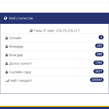
Веб статистик
Таны IP хаяг: 216.73.216.217
2
Онлайн
255
Өнөөдөр
388
Өчигдөр
1709
Долоо хоногт
2027
Сүүлийн сард
250569
Нийт хандалт