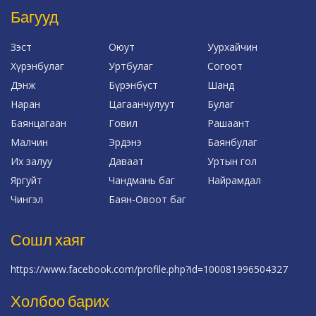
Багууд
Зэст
Оюут
Уурхайчин
Хүрэнбулаг
Уртбулаг
Согоот
Дэнж
Бүрэнбүст
Шанд
Наран
Цагаанчулуут
Булаг
Баянцагаан
Говил
Рашаант
Малчин
Эрдэнэ
Баянбулаг
Их залуу
Даваат
Уртын гол
Яргуйт
Чандмань баг
Найрамдал
Чингэл
Баян-Овоот баг
Сошл хаяг
https://www.facebook.com/profile.php?id=100081996504327
Холбоо барих