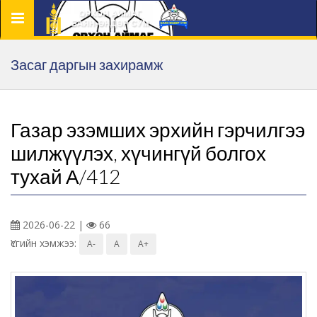
Цэс
Засаг даргын захирамж
Газар эзэмших эрхийн гэрчилгээ
шилжүүлэх, хүчингүй болгох
тухай А/412
2026-06-22 |
66
Үсгийн хэмжээ:
A-
A
A+