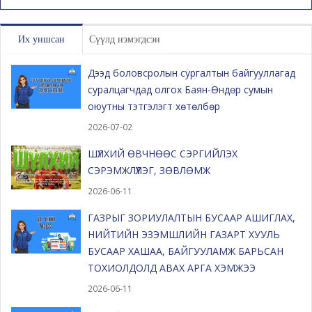
Их уншсан
Сүүлд нэмэгдсэн
Дээд боловсролын сургалтын байгууллагад
суралцагчдад олгох Баян-Өндөр сумын
оюутны тэтгэлэгт хөтөлбөр
2026-07-02
ШҮЛХИЙ ӨВЧНӨӨС СЭРГИЙЛЭХ
СЭРЭМЖЛҮҮЛЭГ, ЗӨВЛӨМЖ
2026-06-11
ГАЗРЫГ ЗОРИУЛАЛТЫН БУСААР АШИГЛАХ,
НИЙТИЙН ЭЗЭМШЛИЙН ГАЗАРТ ХУУЛЬ
БУСААР ХАШАА, БАЙГУУЛАМЖ БАРЬСАН
ТОХИОЛДОЛД АВАХ АРГА ХЭМЖЭЭ
2026-06-11