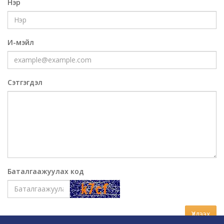
Нэр
И-мэйл
Сэтгэгдэл
Баталгаажуулах код
Үлдээх