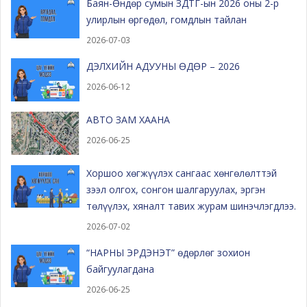
Баян-Өндөр сумын ЗДТГ-ын 2026 оны 2-р
улирлын өргөдөл, гомдлын тайлан
2026-07-03
ДЭЛХИЙН АДУУНЫ ӨДӨР – 2026
2026-06-12
АВТО ЗАМ ХААНА
2026-06-25
Хоршоо хөгжүүлэх сангаас хөнгөлөлттэй
зээл олгох, сонгон шалгаруулах, эргэн
төлүүлэх, хяналт тавих журам шинэчлэгдлээ.
2026-07-02
“НАРНЫ ЭРДЭНЭТ” өдөрлөг зохион
байгуулагдана
2026-06-25