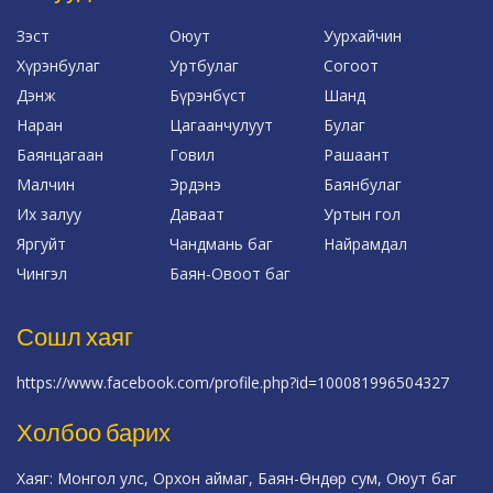
Зэст
Оюут
Уурхайчин
Хүрэнбулаг
Уртбулаг
Согоот
Дэнж
Бүрэнбүст
Шанд
Наран
Цагаанчулуут
Булаг
Баянцагаан
Говил
Рашаант
Малчин
Эрдэнэ
Баянбулаг
Их залуу
Даваат
Уртын гол
Яргуйт
Чандмань баг
Найрамдал
Чингэл
Баян-Овоот баг
Сошл хаяг
https://www.facebook.com/profile.php?id=100081996504327
Холбоо барих
Хаяг: Монгол улс, Орхон аймаг, Баян-Өндөр сум, Оюут баг