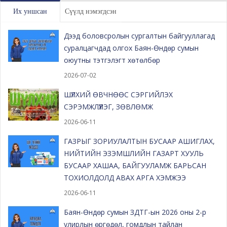
Их уншсан
Сүүлд нэмэгдсэн
Дээд боловсролын сургалтын байгууллагад
суралцагчдад олгох Баян-Өндөр сумын
оюутны тэтгэлэгт хөтөлбөр
2026-07-02
ШҮЛХИЙ ӨВЧНӨӨС СЭРГИЙЛЭХ
СЭРЭМЖЛҮҮЛЭГ, ЗӨВЛӨМЖ
2026-06-11
ГАЗРЫГ ЗОРИУЛАЛТЫН БУСААР АШИГЛАХ,
НИЙТИЙН ЭЗЭМШЛИЙН ГАЗАРТ ХУУЛЬ
БУСААР ХАШАА, БАЙГУУЛАМЖ БАРЬСАН
ТОХИОЛДОЛД АВАХ АРГА ХЭМЖЭЭ
2026-06-11
Баян-Өндөр сумын ЗДТГ-ын 2026 оны 2-р
улирлын өргөдөл, гомдлын тайлан