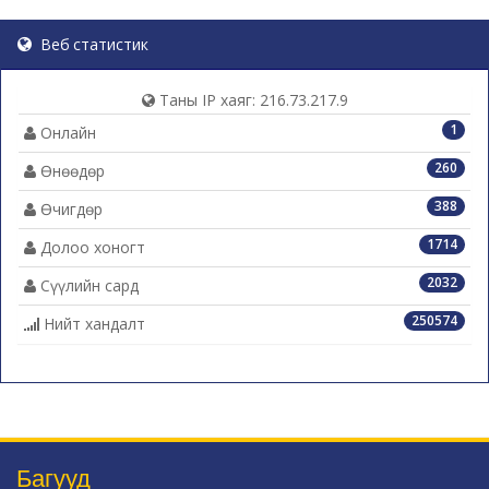
Веб статистик
Таны IP хаяг: 216.73.217.9
1
Онлайн
260
Өнөөдөр
388
Өчигдөр
1714
Долоо хоногт
2032
Сүүлийн сард
250574
Нийт хандалт
Багууд