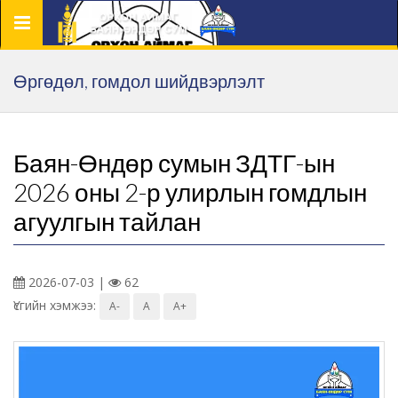
Цэс
Өргөдөл, гомдол шийдвэрлэлт
Баян-Өндөр сумын ЗДТГ-ын
2026 оны 2-р улирлын гомдлын
агуулгын тайлан
2026-07-03 |
62
Үсгийн хэмжээ:
A-
A
A+