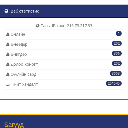
Веб статистик
Таны IP хаяг: 216.73.217.33
1
Онлайн
202
Өнөөдөр
306
Өчигдөр
202
Долоо хоногт
3003
Сүүлийн сард
251545
Нийт хандалт
Багууд