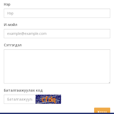
Нэр
И-мэйл
Сэтгэгдэл
Баталгаажуулах код
Үлдээх