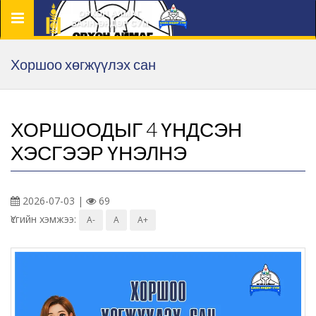
Цэс
Хоршоо хөгжүүлэх сан
ХОРШООДЫГ 4 ҮНДСЭН
ХЭСГЭЭР ҮНЭЛНЭ
2026-07-03 |
69
Үсгийн хэмжээ:
A-
A
A+