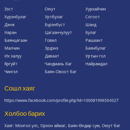
Зэст
Оюут
Уурхайчин
Хүрэнбулаг
Уртбулаг
Согоот
Дэнж
Бүрэнбүст
Шанд
Наран
Цагаанчулуут
Булаг
Баянцагаан
Говил
Рашаант
Малчин
Эрдэнэ
Баянбулаг
Их залуу
Даваат
Уртын гол
Яргуйт
Чандмань баг
Найрамдал
Чингэл
Баян-Овоот баг
Сошл хаяг
https://www.facebook.com/profile.php?id=100081996504327
Холбоо барих
Хаяг: Монгол улс, Орхон аймаг, Баян-Өндөр сум, Оюут баг