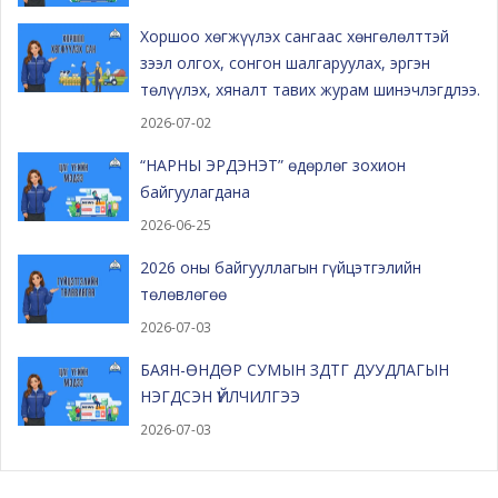
Хоршоо хөгжүүлэх сангаас хөнгөлөлттэй
зээл олгох, сонгон шалгаруулах, эргэн
төлүүлэх, хяналт тавих журам шинэчлэгдлээ.
2026-07-02
“НАРНЫ ЭРДЭНЭТ” өдөрлөг зохион
байгуулагдана
2026-06-25
2026 оны байгууллагын гүйцэтгэлийн
төлөвлөгөө
2026-07-03
БАЯН-ӨНДӨР СУМЫН ЗДТГ ДУУДЛАГЫН
НЭГДСЭН ҮЙЛЧИЛГЭЭ
2026-07-03