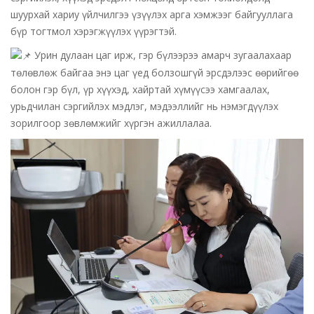
шуурхай хариу үйлчилгээ үзүүлэх арга хэмжээг байгууллага
бүр тогтмол хэрэгжүүлэх үүрэгтэй.
Урин дулаан цаг ирж, гэр бүлээрээ амарч зугаалахаар
төлөвлөж байгаа энэ цаг үед болзошгүй эрсдэлээс өөрийгөө
болон гэр бүл, үр хүүхэд, хайртай хүмүүсээ хамгаалах,
урьдчилан сэргийлэх мэдлэг, мэдээллийг нь нэмэгдүүлэх
зорилгоор зөвлөмжийг хүргэн ажиллалаа.