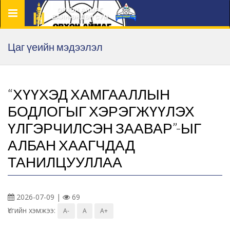
Цэс
Цаг үеийн мэдээлэл
“ХҮҮХЭД ХАМГААЛЛЫН
БОДЛОГЫГ ХЭРЭГЖҮҮЛЭХ
ҮЛГЭРЧИЛСЭН ЗААВАР”-ЫГ
АЛБАН ХААГЧДАД
ТАНИЛЦУУЛЛАА
2026-07-09 |
69
Үсгийн хэмжээ:
A-
A
A+