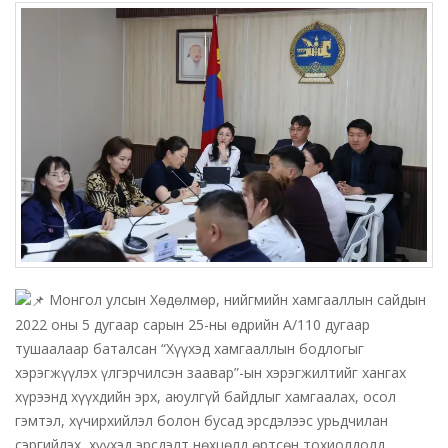
Монгол улсын Хөдөлмөр, нийгмийн хамгааллын сайдын
2022 оны 5 дугаар сарын 25-ны өдрийн А/110 дугаар
тушаалаар баталсан “Хүүхэд хамгааллын бодлогыг
хэрэгжүүлэх үлгэрчилсэн заавар”-ын хэрэгжилтийг хангах
хүрээнд хүүхдийн эрх, аюулгүй байдлыг хамгаалах, осол
гэмтэл, хүчирхийлэл болон бусад эрсдэлээс урьдчилан
сэргийлэх, хүүхэд эрсдэлт нөхцөлд өртсөн тохиолдолд