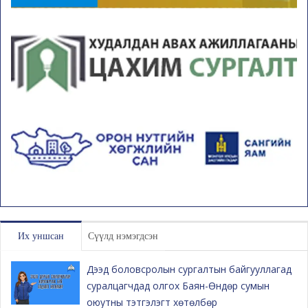
Их уншсан
Сүүлд нэмэгдсэн
Дээд боловсролын сургалтын байгууллагад
суралцагчдад олгох Баян-Өндөр сумын
оюутны тэтгэлэгт хөтөлбөр