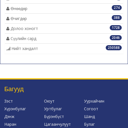
274
Өнөөдөр
388
Өчигдөр
1728
Долоо хоногт
2046
Сүүлийн сард
250588
Нийт хандалт
Багууд
Зэст
Оюут
Уурхайчин
Хүрэнбулаг
Уртбулаг
Согоот
Дэнж
Бүрэнбүст
Шанд
Наран
Цагаанчулуут
Булаг