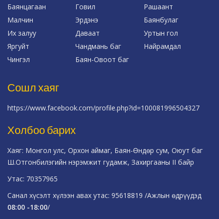
Баянцагаан
Говил
Рашаант
Малчин
Эрдэнэ
Баянбулаг
Их залуу
Даваат
Уртын гол
Яргуйт
Чандмань баг
Найрамдал
Чингэл
Баян-Овоот баг
Сошл хаяг
https://www.facebook.com/profile.php?id=100081996504327
Холбоо барих
Хаяг: Монгол улс, Орхон аймаг, Баян-Өндөр сум, Оюут баг
Ш.Отгонбилэгийн нэрэмжит гудамж, Захиргааны II байр
Утас: 70357965
Санал хүсэлт хүлээн авах утас: 95618819 /Ажлын өдрүүдэд
08:00 -18:00
/