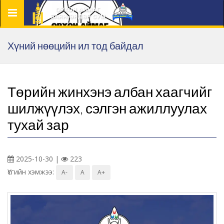
Цэс
Хүний нөөцийн ил тод байдал
Төрийн жинхэнэ албан хаагчийг
шилжүүлэх, сэлгэн ажиллуулах
тухай зар
2025-10-30 |
223
Үсгийн хэмжээ:
A-
A
A+