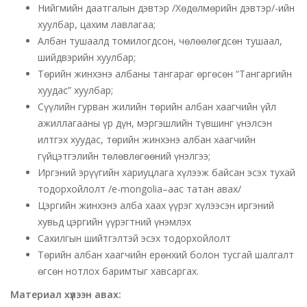
Нийгмийн даатгалын дэвтэр /Хөдөлмөрийн дэвтэр/-ийн
хуулбар, цахим лавлагаа;
Албан тушаалд томилогдсон, чөлөөлөгдсөн тушаал,
шийдвэрийн хуулбар;
Төрийн жинхэнэ албаны тангараг өргөсөн “Тангаргийн
хуудас” хуулбар;
Сүүлийн гурван жилийн төрийн албан хаагчийн үйл
ажиллагааны үр дүн, мэргэшлийн түвшинг үнэлсэн
илтгэх хуудас, төрийн жинхэнэ албан хаагчийн
гүйцэтгэлийн төлөвлөгөөний үнэлгээ;
Иргэний эрүүгийн хариуцлага хүлээж байсан эсэх тухай
тодорхойлолт /e-mongolia–аас татан авах/
Цэргийн жинхэнэ алба хаах үүрэг хүлээсэн иргэний
хувьд цэргийн үүрэгтний үнэмлэх
Сахилгын шийтгэлтэй эсэх тодорхойлолт
Төрийн албан хаагчийн ерөнхий болон тусгай шалгалт
өгсөн нотлох баримтыг хавсаргах.
Материал хүлээн авах: