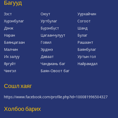
Багууд
Зэст
Оюут
Уурхайчин
Хүрэнбулаг
Уртбулаг
Согоот
Дэнж
Бүрэнбүст
Шанд
Наран
Цагаанчулуут
Булаг
Баянцагаан
Говил
Рашаант
Малчин
Эрдэнэ
Баянбулаг
Их залуу
Даваат
Уртын гол
Яргуйт
Чандмань баг
Найрамдал
Чингэл
Баян-Овоот баг
Сошл хаяг
https://www.facebook.com/profile.php?id=100081996504327
Холбоо барих