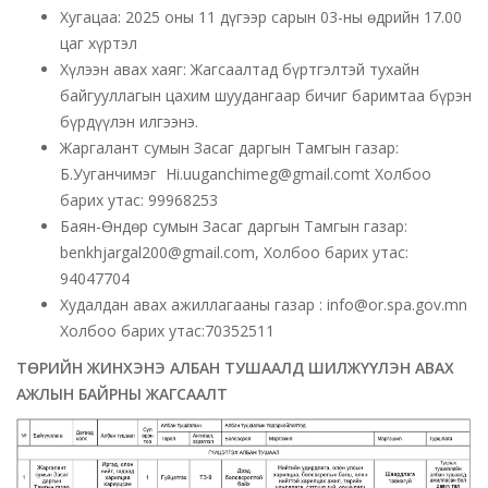
Хугацаа: 2025 оны 11 дүгээр сарын 03-ны өдрийн 17.00
цаг хүртэл
Хүлээн авах хаяг: Жагсаалтад бүртгэлтэй тухайн
байгууллагын цахим шуудангаар бичиг баримтаа бүрэн
бүрдүүлэн илгээнэ.
Жаргалант сумын Засаг даргын Тамгын газар:
Б.Ууганчимэг Hi.uuganchimeg@gmail.comt Холбоо
барих утас: 99968253
Баян-Өндөр сумын Засаг даргын Тамгын газар:
benkhjargal200@gmail.com, Холбоо барих утас:
94047704
Худалдан авах ажиллагааны газар : info@or.spa.gov.mn
Холбоо барих утас:70352511
ТӨРИЙН ЖИНХЭНЭ АЛБАН ТУШААЛД ШИЛЖҮҮЛЭН АВАХ
АЖЛЫН БАЙРНЫ ЖАГСААЛТ