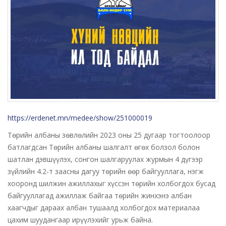
https://erdenet.mn/medee/show/251000019
Төрийн албаны зөвлөлийн 2023 оны 25 дугаар тогтоолоор
батлагдсан Төрийн албаны шалгалт өгөх болзол болон
шатлан дэвшүүлэх, сонгон шалгаруулах журмын 4 дүгээр
зүйлийн 4.2-т заасны дагуу төрийн өөр байгууллага, нэгж
хооронд шилжин ажиллахыг хүссэн төрийн холбогдох бусад
байгууллагад ажиллаж байгаа төрийн жинхэнэ албан
хаагчдыг дараах албан тушаалд холбогдох материалаа
цахим шуудангаар ирүүлэхийг урьж байна.