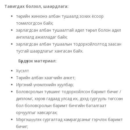
Тавигдах болзол, шаардлага:
төрийн жинхэнэ албан тушаалд зохих ёсоор
томилогдсон байх;
зарлагдсан албан тушаалтай адил төрөл болон адил
ангилалд ажилладаг байх;
зарлагдсан албан тушаалын тодорхойлолтод заасан
тусгай шаардлагыг хангасан байх.
Бүрдүүлэх материал:
Хүсэлт
Төрийн албан хаагчийн анкет;
Иргэний үнэмлэхийн хуулбар;
Боловсролын түвшинг тодорхойлсон баримт бичиг /
диплом/, хэрэв гадаад улсад их, дээд сургууль төгссөн
бол боловсролын баримт бичгийн баталгаат
орчуулгыг хавсаргах;
Мэргэшүүлэх сургалтад хамрагдсаныг гэрчлэх баримт
бичиг;