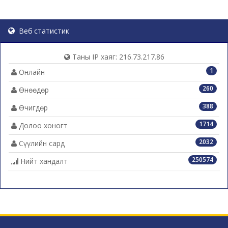
Веб статистик
Таны IP хаяг: 216.73.217.86
1
Онлайн
260
Өнөөдөр
388
Өчигдөр
1714
Долоо хоногт
2032
Сүүлийн сард
250574
Нийт хандалт