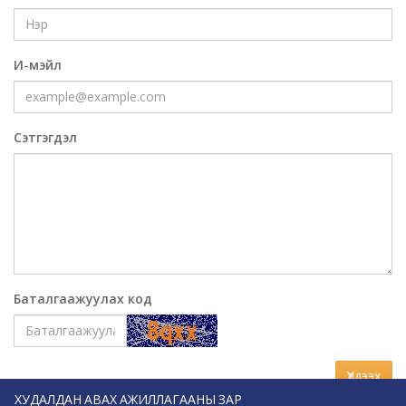
И-мэйл
Сэтгэгдэл
Баталгаажуулах код
Үлдээх
ХУДАЛДАН АВАХ АЖИЛЛАГААНЫ ЗАР