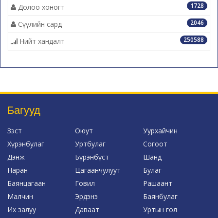
1728
Долоо хоногт
2046
Сүүлийн сард
250588
Нийт хандалт
Багууд
Зэст
Оюут
Уурхайчин
Хүрэнбулаг
Уртбулаг
Согоот
Дэнж
Бүрэнбүст
Шанд
Наран
Цагаанчулуут
Булаг
Баянцагаан
Говил
Рашаант
Малчин
Эрдэнэ
Баянбулаг
Их залуу
Даваат
Уртын гол