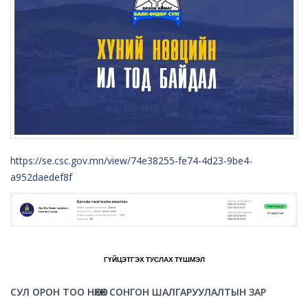
https://se.csc.gov.mn/view/74e38255-fe74-4d23-9be4-
a952daedef8f
ГҮЙЦЭТГЭХ ТУСЛАХ ТҮШМЭЛ
СУЛ ОРОН ТОО НӨХӨХ СОНГОН ШАЛГАРУУЛАЛТЫН ЗАР