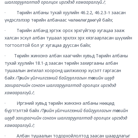
шалгаруулалтад оролцох иргэдэд хамааралгүй./
;
· Төрийн албаны тухай хуулийн 46.2.2, 46.2.3-т заасан
үндэслэлээр төрийн албанаас чөлөөлөгдөөгүй байх;
· Төрийн албанд эргэж орох эрхгүйгээр хугацаа зааж
халсан эсхүл албан тушаал эрхлэх эрх хязгаарласан шүүхийн
тогтоолтой бол уг хугацаа дууссан байх;
· Төрийн жинхэнэ албан хаагчийн хувьд Төрийн албаны
тухай хуулийн 18.1-д заасан төрийн захиргааны албан
тушаалын ангилал хооронд шилжихээр хүсэлт гаргасан
байх
/Төрийн үйлчилгээний байгууллагын төсвийн шууд
захирагчийн сонгон шалгаруулалтад оролцох иргэдэд
хамааралгүй./
;
· Иргэний хувьд төрийн жинхэнэ албаны нөөцөд
бүртгэлтэй байх
/Төрийн үйлчилгээний байгууллагын төсвийн
шууд захирагчийн сонгон шалгаруулалтад оролцох иргэдэд
хамааралгүй./;
· Албан тушаалын тодорхойлолтод заасан шаардлагыг