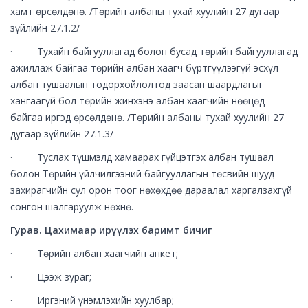
хамт өрсөлдөнө. /Төрийн албаны тухай хуулийн 27 дугаар
зүйлийн 27.1.2/
· Тухайн байгууллагад болон бусад төрийн байгууллагад
ажиллаж байгаа төрийн албан хаагч бүртгүүлээгүй эсхүл
албан тушаалын тодорхойлолтод заасан шаардлагыг
хангаагүй бол төрийн жинхэнэ албан хаагчийн нөөцөд
байгаа иргэд өрсөлдөнө. /Төрийн албаны тухай хуулийн 27
дугаар зүйлийн 27.1.3/
· Туслах түшмэлд хамаарах гүйцэтгэх албан тушаал
болон Төрийн үйлчилгээний байгууллагын төсвийн шууд
захирагчийн сул орон тоог нөхөхдөө дараалал харгалзахгүй
сонгон шалгаруулж нөхнө.
Гурав. Цахимаар ирүүлэх баримт бичиг
· Төрийн албан хаагчийн анкет;
· Цээж зураг;
· Иргэний үнэмлэхийн хуулбар;