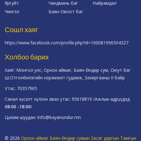
Яргуйт
Чандмань баг
Найрамдал
Чингэл
Баян-Овоот баг
Сошл хаяг
https://www.facebook.com/profile.php?id=100081996504327
Холбоо барих
Хаяг: Монгол улс, Орхон аймаг, Баян-Өндөр сум, Оюут баг
Ш.Отгонбилэгийн нэрэмжит гудамж, Захиргааны II байр
Утас: 70357965
Санал хүсэлт хүлээн авах утас: 95618819 /Ажлын өдрүүдэд
08:00 -18:00
/
Цахим шуудан: info@bayanundur.mn
© 2026
Орхон аймаг Баян-Өндөр сумын Засаг даргын Тамгын