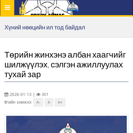
Цэс
Хүний нөөцийн ил тод байдал
Төрийн жинхэнэ албан хаагчийг
шилжүүлэх, сэлгэн ажиллуулах
тухай зар
2026-01-13 |
301
Үсгийн хэмжээ:
A-
A
A+