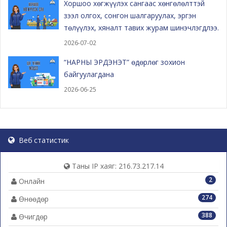
Хоршоо хөгжүүлэх сангаас хөнгөлөлттэй
зээл олгох, сонгон шалгаруулах, эргэн
төлүүлэх, хяналт тавих журам шинэчлэгдлээ.
2026-07-02
“НАРНЫ ЭРДЭНЭТ” өдөрлөг зохион
байгуулагдана
2026-06-25
Веб статистик
Таны IP хаяг: 216.73.217.14
2
Онлайн
274
Өнөөдөр
388
Өчигдөр