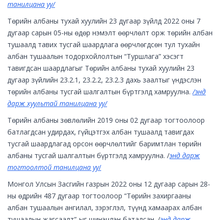
танилцана уу/
Төрийн албаны тухай хуулийн 23 дугаар зүйлд 2022 оны 7
дугаар сарын 05-ны өдөр нэмэлт өөрчлөлт орж төрийн албан
тушаалд тавих тусгай шаардлага өөрчлөгдсөн тул тухайн
албан тушаалын тодорхойлолтын “Туршлага” хэсэгт
тавигдсан шаардлагыг Төрийн албаны тухай хуулийн 23
дугаар зүйлийн 23.2.1, 23.2.2, 23.2.3 дахь заалтыг үндэслэн
төрийн албаны тусгай шалгалтын бүртгэлд хамруулна.
/энд
дарж хуультай танилцана уу/
Төрийн албаны зөвлөлийн 2019 оны 02 дугаар тогтоолоор
батлагдсан удирдах, гүйцэтгэх албан тушаалд тавигдах
тусгай шаардлагад орсон өөрчлөлтийг баримтлан төрийн
албаны тусгай шалгалтын бүртгэлд хамруулна. /
энд дарж
тогтоолтой танилцана уу
/
Монгол Улсын Засгийн газрын 2022 оны 12 дугаар сарын 28-
ны өдрийн 487 дугаар тогтоолоор “
Төрийн захиргааны
албан тушаалын ангилал, зэрэглэл, түүнд хамаарах албан
тушаалын жагсаалт”-ыг шинэчлэн баталсан
.
/
энд дарж