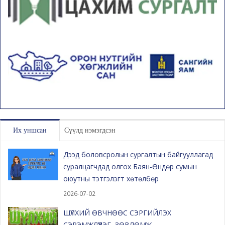
Их уншсан
Сүүлд нэмэгдсэн
Дээд боловсролын сургалтын байгууллагад
суралцагчдад олгох Баян-Өндөр сумын
оюутны тэтгэлэгт хөтөлбөр
2026-07-02
ШҮЛХИЙ ӨВЧНӨӨС СЭРГИЙЛЭХ
СЭРЭМЖЛҮҮЛЭГ, ЗӨВЛӨМЖ