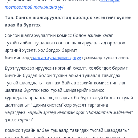
тогтоолтой танилцана уу
/
Тав. Сонгон шалгаруулалтад оролцох хүсэлтийг хүлээн
авах ба бүртгэх
Сонгон шалгаруулалтын комисс болон ажлын хэсэг
тухайн албан тушаалын сонгон шалгаруулалтад оролцох
иргэний хүсэлт, холбогдох баримт
бичгийг зард
заасан
хуваарийн дагуу
цахимаар хүлээн авна.
Бүртгүүлэхээр ирүүлсэн иргэний хүсэлт, холбогдох баримт
бичгийн бүрдэл болон тухайн албан тушаалд тавигдах
тусгай шаардлагыг хангаж байгаа эсэхийг комисс нягтлан
шалгаад бүртгэх эсэх тухай шийдвэрийг комисс
хуралдаанаараа хэлэлцэн гаргах ба бүртгээгүй бол энэ тухай
шалтгааныг “Цахим систем”-ээр хүсэлт гаргагчид
мэдэгдэнэ.
/Өөрийн эрхээр нэвтрэн орж “Шалгалтын мэдээлэл”
цэсээс харна./
Комисс тухайн албан тушаалд тавигдах тусгай шаардлагыг
хангаж байгаа албан хаагч, иргэдэд шалгалт өгөх өдөр, цаг,