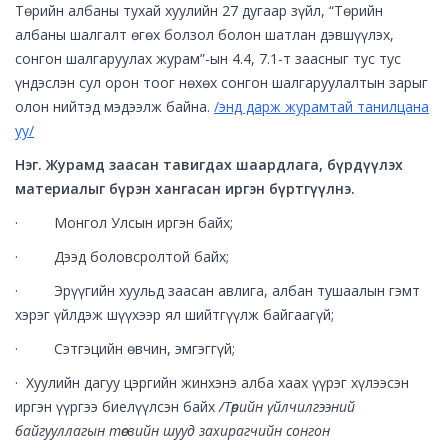
Төрийн албаны тухай хуулийн 27 дугаар зүйл, “Төрийн
албаны шалгалт өгөх болзол болон шатлан дэвшүүлэх,
сонгон шалгаруулах журам”-ын 4.4, 7.1-т заасныг тус тус
үндэслэн сул орон тоог нөхөх сонгон шалгаруулалтын зарыг
олон нийтэд мэдээлж байна.
/энд дарж журамтай танилцана
уу/
Нэг. Журамд заасан тавигдах шаардлага, бүрдүүлэх
материалыг бүрэн хангасан иргэн бүртгүүлнэ.
· Монгол Улсын иргэн байх;
· Дээд боловсролтой байх;
· Эрүүгийн хуульд заасан авлига, албан тушаалын гэмт
хэрэг үйлдэж шүүхээр ял шийтгүүлж байгаагүй;
· Сэтгэцийн өвчин, эмгэггүй;
· Хуулийн дагуу цэргийн жинхэнэ алба хаах үүрэг хүлээсэн
иргэн үүргээ биелүүлсэн байх
/Төрийн үйлчилгээний
байгууллагын төсвийн шууд захирагчийн сонгон