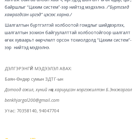
байршлыг “Цахим систем”-ээр нийтэд мэдээлнэ.
/”Бүртгэлд
хамрагдсан иргэд” цэсээс харна./
Шалгалтын бүртгэлтэй холбоотой гомдлыг шийдвэрлэх,
шалгалтын зохион байгуулалттай холбоотойгоор шалгалт
өгөх хуваарьт өөрчлөлт орсон тохиолдолд “Цахим систем”-
ээр нийтэд мэдээлнэ.
ДЭЛГЭРЭНГҮЙ МЭДЭЭЛЭЛ АВАХ:
Баян-Өндөр сумын ЗДТГ-ын
Дотоод ажил, хүний нөөц хариуцсан мэргэжилтэн Б.Энхжаргал
benkhjargal200@gmail.com
Утас: 70358140, 94047704