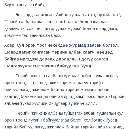
бүрэн хангасан байх;
· Энэ зард тавигдсан “Албан тушаалын тодорхойлолт”,
“Төрийн албаны шалгалт өгөх болзол болон шатлан
дэвшүүлэх, сонгон шалгаруулах журам” болон шаардлага,
зөвлөмжтэй танилцсан байх.
Хоёр. Сул орон тоог нөхөхдөө журамд заасан болзол,
шаардлагыг хангасан төрийн албан хаагч, нөөцөд
байгаа иргэдээс дараах дарааллын дагуу
сонгон
шалгаруулалтыг зохион байгуулна. Үүнд:
· Төрийн жинхэнэ албаны удирдах албан тушаалын сул
орон тоонд шатлан дэвших зарчмын дагуу төрийн
байгууллагад ажиллаж байгаа төрийн жинхэнэ албан
хаагчид болон нөөцөд байгаа иргэд хамт өрсөлдөнө. /Төрийн
албаны тухай хуулийн 27 дугаар зүйлийн 27.1.1/
· Төрийн жинхэнэ албаны гүйцэтгэх албан тушаалын сул
орон тоонд тухайн байгууллагад болон холбогдох бусад
төрийн байгууллагад ажиллаж байгаа төрийн албан хаагчид