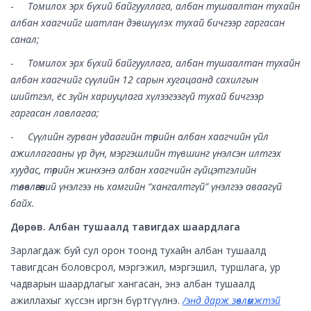
-
Томилох эрх бүхий байгууллага, албан тушаалтан тухайн
албан хаагчийг шатлан дэвшүүлэх тухай бичгээр гаргасан
санал;
-
Томилох эрх бүхий байгууллага, албан тушаалтан тухайн
албан хаагчийг сүүлийн 12 сарын хугацаанд сахилгын
шийтгэл, ёс зүйн хариуцлага хүлээгээгүй тухай бичгээр
гаргасан лавлагаа;
-
Сүүлийн гурван удаагийн төрийн албан хаагчийн үйл
ажиллагааны үр дүн, мэргэшлийн түвшинг үнэлсэн илтгэх
хуудас, төрийн жинхэнэ албан хаагчийн гүйцэтгэлийн
төлөвлөгөөний үнэлгээ нь хамгийн “хангалтгүй” үнэлгээ аваагүй
байх.
Дөрөв. Албан тушаалд тавигдах шаардлага
Зарлагдаж буй сул орон тоонд тухайн албан тушаалд
тавигдсан боловсрол, мэргэжил, мэргэшил, туршлага, ур
чадварын шаардлагыг хангасан, энэ албан тушаалд
ажиллахыг хүссэн иргэн бүртгүүлнэ.
/энд дарж зөвлөмжтэй