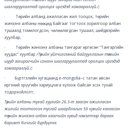
шалгаруулалтад оролцох иргэдэд хамааралгүй./;
· Төрийн албанд ажилласан жил тооцох, төрийн
жинхэнэ албаны нөөцөд байгааг тогтоох зорилгоор албан
тушаалд томилогдсон, чөлөөлөгдсөн тушаал, шийдвэрийн
хуулбар;
· Төрийн жинхэнэ албаны тангараг өргөсөн “Тангаргийн
хуудас” хуулбар
/Төрийн үйлчилгээний байгууллагын төсвийн
шууд захирагчийн сонгон шалгаруулалтад оролцох иргэдэд
хамааралгүй./;
· Бүртгэлийн хугацаанд e-mongolia–с татан авсан
иргэний эрүүгийн хариуцлага хүлээж байсан эсэх тухай
тодорхойлолт;
Төрийн албаны тухай хуулийн 26.3-т заасан ажилласан
жилийг тогтоосон тусгай шаардлагын 50 хувийг хангасан
төрийн жинхэнэ албан хаагчийн хувьд нэмэлтээр дараах
баримт бичгийг бүрдүүлнэ: