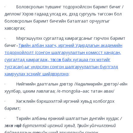
· Боловсролын түвшинг тодорхойлсон баримт бичиг /
диплом/ Хэрэв гадаад улсад их, дээд сургууль төгссөн бол
боловсролын баримт бичгийн баталгаат орчуулгыг
хавсаргах;
· Мэргэшүүлэх сургалтад хамрагдсаныг гэрчлэх баримт
бичиг–
Төрийн албан хаагч, иргэний Удирдлагын академийн
тодорхойлолт (сонгон шалгаруулалтын комисст хандсан,
сургалтад хамрагдаж, төгссөн байх хугацаа гэх мэтийг
тусгасан)-ыг үндэслэн сонгон шалгаруулалтын бүртгэлд
хамруулах эсэхийг шийдвэрлэнэ;
· Нийгмийн даатгалын дэвтэр /Хөдөлмөрийн дэвтэр/-ийн
хуулбар, цахим лавлагаа; /e-mongolia–аас татан авах/
· Хөгжлийн бэрхшээлтэй иргэний хувьд холбогдох
баримт;
· Төрийн албаны ерөнхий шалгалтын дүнгийн хуудас
/
зөвхөн нөөцөд бүртгэлтэй иргэний хувьд, Төрийн үйлчилгээний
байгууллагын төсвийн шууд захирагчийн сонгон