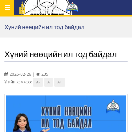
Цэс
Хүний нөөцийн ил тод байдал
Хүний нөөцийн ил тод байдал
2026-02-26 |
235
Үсгийн хэмжээ:
A-
A
A+