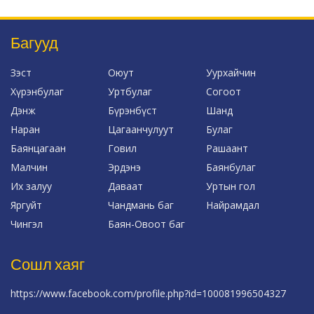
Багууд
Зэст
Оюут
Уурхайчин
Хүрэнбулаг
Уртбулаг
Согоот
Дэнж
Бүрэнбүст
Шанд
Наран
Цагаанчулуут
Булаг
Баянцагаан
Говил
Рашаант
Малчин
Эрдэнэ
Баянбулаг
Их залуу
Даваат
Уртын гол
Яргуйт
Чандмань баг
Найрамдал
Чингэл
Баян-Овоот баг
Сошл хаяг
https://www.facebook.com/profile.php?id=100081996504327