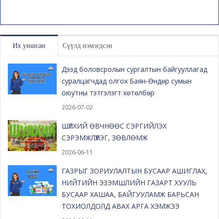
Их уншсан
Сүүлд нэмэгдсэн
Дээд боловсролын сургалтын байгууллагад
суралцагчдад олгох Баян-Өндөр сумын
оюутны тэтгэлэгт хөтөлбөр
2026-07-02
ШҮЛХИЙ ӨВЧНӨӨС СЭРГИЙЛЭХ
СЭРЭМЖЛҮҮЛЭГ, ЗӨВЛӨМЖ
2026-06-11
ГАЗРЫГ ЗОРИУЛАЛТЫН БУСААР АШИГЛАХ,
НИЙТИЙН ЭЗЭМШЛИЙН ГАЗАРТ ХУУЛЬ
БУСААР ХАШАА, БАЙГУУЛАМЖ БАРЬСАН
ТОХИОЛДОЛД АВАХ АРГА ХЭМЖЭЭ