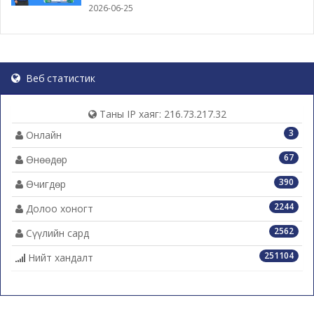
2026-06-25
Веб статистик
Таны IP хаяг: 216.73.217.32
3
Онлайн
67
Өнөөдөр
390
Өчигдөр
2244
Долоо хоногт
2562
Сүүлийн сард
251104
Нийт хандалт