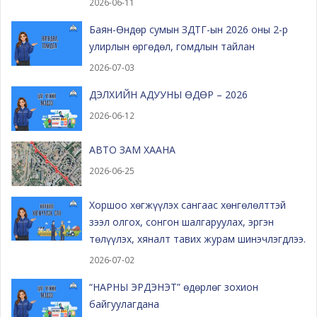
2026-06-11
Баян-Өндөр сумын ЗДТГ-ын 2026 оны 2-р
улирлын өргөдөл, гомдлын тайлан
2026-07-03
ДЭЛХИЙН АДУУНЫ ӨДӨР – 2026
2026-06-12
АВТО ЗАМ ХААНА
2026-06-25
Хоршоо хөгжүүлэх сангаас хөнгөлөлттэй
зээл олгох, сонгон шалгаруулах, эргэн
төлүүлэх, хяналт тавих журам шинэчлэгдлээ.
2026-07-02
“НАРНЫ ЭРДЭНЭТ” өдөрлөг зохион
байгуулагдана