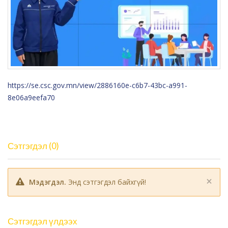
https://se.csc.gov.mn/view/2886160e-c6b7-43bc-a991-
8e06a9eefa70
Сэтгэгдэл (0)
×
Мэдэгдэл.
Энд сэтгэгдэл байхгүй!
Сэтгэгдэл үлдээх