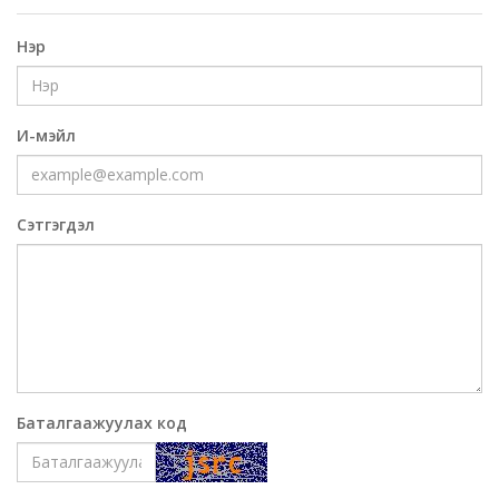
Нэр
И-мэйл
Сэтгэгдэл
Баталгаажуулах код