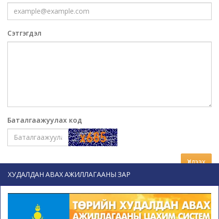
Сэтгэгдэл
Баталгаажуулах код
Үлдээх
ХУДАЛДАН АВАХ АЖИЛЛАГААНЫ ЗАР