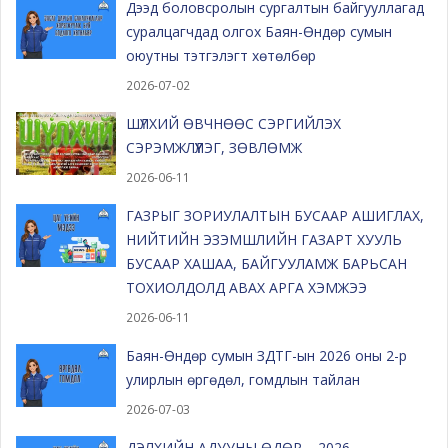
Дээд боловсролын сургалтын байгууллагад
суралцагчдад олгох Баян-Өндөр сумын
оюутны тэтгэлэгт хөтөлбөр
2026-07-02
ШҮЛХИЙ ӨВЧНӨӨС СЭРГИЙЛЭХ
СЭРЭМЖЛҮҮЛЭГ, ЗӨВЛӨМЖ
2026-06-11
ГАЗРЫГ ЗОРИУЛАЛТЫН БУСААР АШИГЛАХ,
НИЙТИЙН ЭЗЭМШЛИЙН ГАЗАРТ ХУУЛЬ
БУСААР ХАШАА, БАЙГУУЛАМЖ БАРЬСАН
ТОХИОЛДОЛД АВАХ АРГА ХЭМЖЭЭ
2026-06-11
Баян-Өндөр сумын ЗДТГ-ын 2026 оны 2-р
улирлын өргөдөл, гомдлын тайлан
2026-07-03
ДЭЛХИЙН АДУУНЫ ӨДӨР – 2026