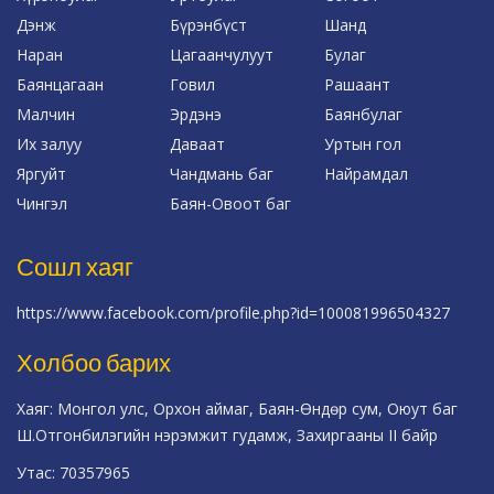
Дэнж
Бүрэнбүст
Шанд
Наран
Цагаанчулуут
Булаг
Баянцагаан
Говил
Рашаант
Малчин
Эрдэнэ
Баянбулаг
Их залуу
Даваат
Уртын гол
Яргуйт
Чандмань баг
Найрамдал
Чингэл
Баян-Овоот баг
Сошл хаяг
https://www.facebook.com/profile.php?id=100081996504327
Холбоо барих
Хаяг: Монгол улс, Орхон аймаг, Баян-Өндөр сум, Оюут баг
Ш.Отгонбилэгийн нэрэмжит гудамж, Захиргааны II байр
Утас: 70357965