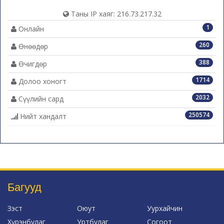
Таны IP хаяг: 216.73.217.32
1
Онлайн
260
Өнөөдөр
388
Өчигдөр
1714
Долоо хоногт
2032
Сүүлийн сард
250574
Нийт хандалт
Багууд
Зэст
Оюут
Уурхайчин
Хүрэнбулаг
Уртбулаг
Согоот