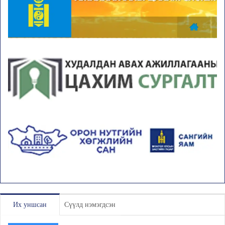
Их уншсан
Сүүлд нэмэгдсэн