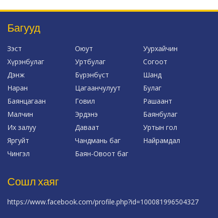
Багууд
Зэст
Оюут
Уурхайчин
Хүрэнбулаг
Уртбулаг
Согоот
Дэнж
Бүрэнбүст
Шанд
Наран
Цагаанчулуут
Булаг
Баянцагаан
Говил
Рашаант
Малчин
Эрдэнэ
Баянбулаг
Их залуу
Даваат
Уртын гол
Яргуйт
Чандмань баг
Найрамдал
Чингэл
Баян-Овоот баг
Сошл хаяг
https://www.facebook.com/profile.php?id=100081996504327