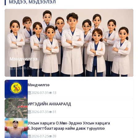
МЭДЭЭ, МЭДЭЭЛЭЛ
Мэндчилгээ
2026-08-07
9
Мэндчилгээ
2026-07-31
13
ИРГЭДИЙН АНХААРАЛД
2026-07-31
31
Улсын харцага О.Мөнх-Эрдэнэ Улсын харцага
Б.Зоригтбаатараар найм давж түрүүллээ
2026-07-25
39