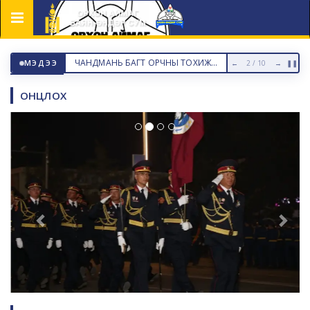
Цэс
50 ЖИЛИЙН ОЙН БАЯРЫН МЭНДИЙГ ӨРГӨН ДЭВШҮҮЛЬЕ
МЭДЭЭ
←
3 / 10
→
❚❚
ОНЦЛОХ
50 ЖИЛИЙН ОЙН БАЯРЫН МЭНДИЙГ
ӨРГӨН ДЭВШҮҮЛЬЕ