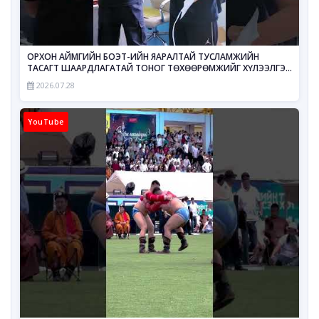
ОРХОН АЙМГИЙН БОЭТ-ИЙН ЯАРАЛТАЙ ТУСЛАМЖИЙН
ТАСАГТ ШААРДЛАГАТАЙ ТОНОГ ТӨХӨӨРӨМЖИЙГ ХҮЛЭЭЛГЭН
ӨГЛӨӨ
2026.07.28
YouTube