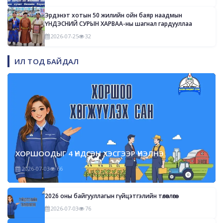
Эрдэнэт хотын 50 жилийн ойн баяр наадмын
ҮНДЭСНИЙ СУРЫН ХАРВАА-ны шагнал гардууллаа
2026-07-25
32
ИЛ ТОД БАЙДАЛ
ХОРШООДЫГ 4 ҮНДСЭН ХЭСГЭЭР ҮНЭЛНЭ
2026-07-03
66
2026 оны байгууллагын гүйцэтгэлийн төлөвлөгөө
2026-07-03
76