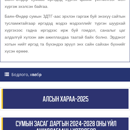
хүргэж эхэлсэн байгаа.
Баян-Өндөр сумын ЗДТГ-аас эрхлэн гаргаж буй энэхүү сайтын
тусламжтайгаар иргэдэд мэдээ мэдээллийг түргэн шуурхай
хүргэхээс гадна иргэдээс ирж буй гомдол, саналыг цаг
алдалгүй хүлээн авч ажиллахдаа таатай байх болно. Эрдэнэт
хотын нийт иргэд та бүхэндээ эрүүл энх сайн сайхан бүхнийг
хүсэн ерөөе.
Бодлого, хөтөлбөр