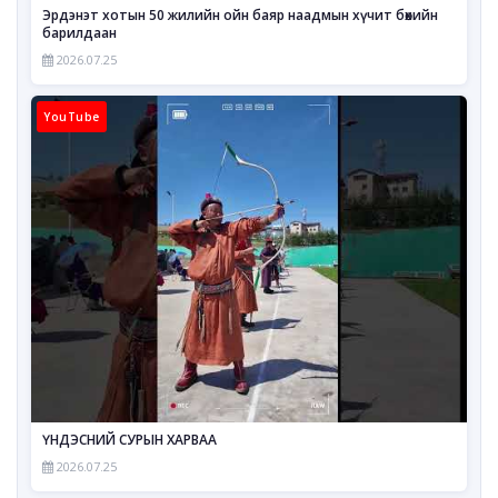
Эрдэнэт хотын 50 жилийн ойн баяр наадмын хүчит бөхийн
барилдаан
2026.07.25
YouTube
ҮНДЭСНИЙ СУРЫН ХАРВАА
2026.07.25