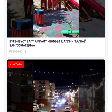
БҮРЭНБҮСТ БАГТ АМРАЛТ ЧӨЛӨӨТ ЦАГИЙН ТАЛБАЙ
БАЙГУУЛАГДЛАА
2026.07.18
YouTube