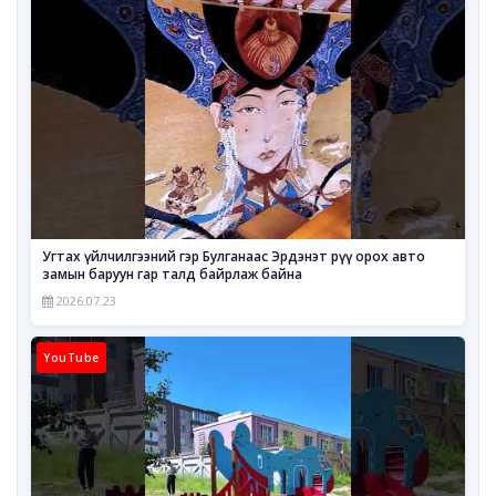
Угтах үйлчилгээний гэр Булганаас Эрдэнэт рүү орох авто
замын баруун гар талд байрлаж байна
2026.07.23
YouTube