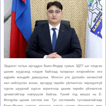
Эрдэнэт хотын иргэддээ Баян-Өндөр сумын ЗДТГ-ын нэгдсэн
цахим хуудсанд нэгдэж байгаад талархал илэрхийлэн энэ
өдрийн мэндийг дэвшүүлье. Монгол улс дэлхийн хөгжилтэй
хөл нийлүүлэн алхах, иргэдэд төрийн үйлчилгээг чирэгдэлгүй
түргэн шуурхай хүргэх зорилгоор цахим төрийн үйлчилгээг
эрчимтэйгээр нэвтрүүлж байгаа. Үүний тод жишээ нь E-
Mongolia цахим систем юм. Тус системийн тусламжтайгаар
Баян-Өндөр сумаас иргэдэд хүргэх цахим үйлчилгээг мөн