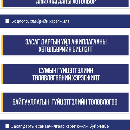
Бодлого, хөтөлбөрийн хэрэгжилт
Засаг даргын санаачилгаар хэрэгжүүлж буй хөтөлбөр