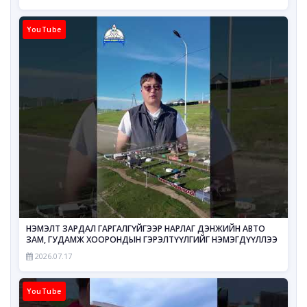
YouTube
НЭМЭЛТ ЗАРДАЛ ГАРГАЛГҮЙГЭЭР НАРЛАГ ДЭНЖИЙН АВТО
ЗАМ, ГУДАМЖ ХООРОНДЫН ГЭРЭЛТҮҮЛГИЙГ НЭМЭГДҮҮЛЛЭЭ
2026.07.17
YouTube