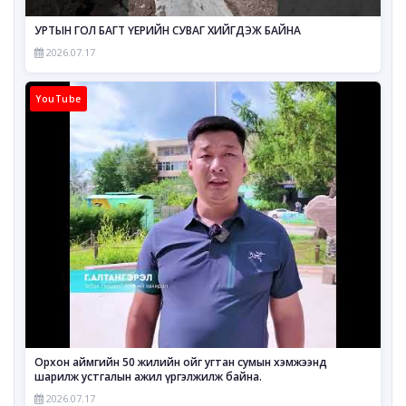
УРТЫН ГОЛ БАГТ ҮЕРИЙН СУВАГ ХИЙГДЭЖ БАЙНА
2026.07.17
YouTube
Орхон аймгийн 50 жилийн ойг угтан сумын хэмжээнд
шарилж устгалын ажил үргэлжилж байна.
2026.07.17