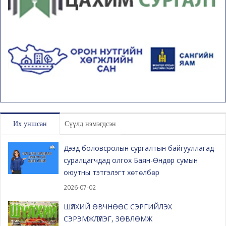
Их уншсан
Сүүлд нэмэгдсэн
Дээд боловсролын сургалтын байгууллагад
суралцагчдад олгох Баян-Өндөр сумын
оюутны тэтгэлэгт хөтөлбөр
2026-07-02
ШҮЛХИЙ ӨВЧНӨӨС СЭРГИЙЛЭХ
СЭРЭМЖЛҮҮЛЭГ, ЗӨВЛӨМЖ