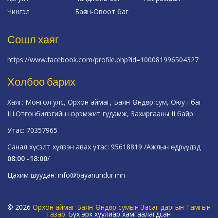
Чингэл
Баян-Овоот баг
Сошл хаяг
https://www.facebook.com/profile.php?id=100081996504327
Холбоо барих
Хаяг: Монгол улс, Орхон аймаг, Баян-Өндөр сум, Оюут баг
Ш.Отгонбилэгийн нэрэмжит гудамж, Захиргааны II байр
Утас: 70357965
Санал хүсэлт хүлээн авах утас: 95618819 /Ажлын өдрүүдэд
08:00 -18:00
/
Цахим шуудан: info@bayanundur.mn
© 2026
Орхон аймаг Баян-Өндөр сумын Засаг даргын Тамгын
газар.
Бүх эрх хуулиар хамгаалагдсан