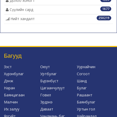
Долоо хоногт
1677
Сүүлийн сард
250219
Нийт хандалт
Багууд
Зэст
Оюут
Уурхайчин
Хүрэнбулаг
Уртбулаг
Согоот
Дэнж
Бүрэнбүст
Шанд
Наран
Цагаанчулуут
Булаг
Баянцагаан
Говил
Рашаант
Малчин
Эрдэнэ
Баянбулаг
Их залуу
Даваат
Уртын гол
Яргуйт
Чандмань баг
Найрамдал