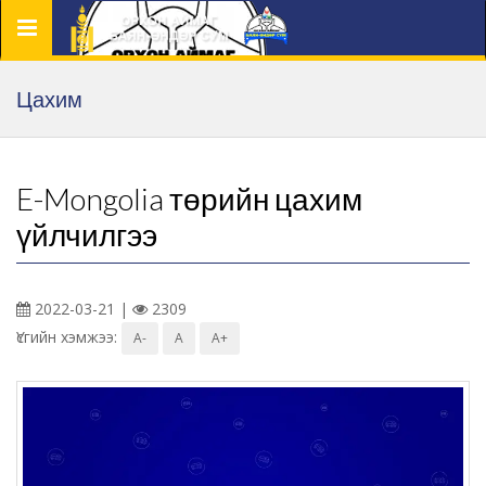
Цэс
Цахим
E-Mongolia төрийн цахим
үйлчилгээ
2022-03-21 |
2309
Үсгийн хэмжээ:
A-
A
A+