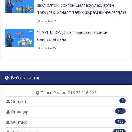
зээл олгох, сонгон шалгаруулах, эргэн
төлүүлэх, хяналт тавих журам шинэчлэгдлээ.
2026-07-02
“НАРНЫ ЭРДЭНЭТ” өдөрлөг зохион
байгуулагдана
2026-06-25
Веб статистик
Таны IP хаяг: 216.73.216.222
1
Онлайн
293
Өнөөдөр
489
Өчигдөр
1359