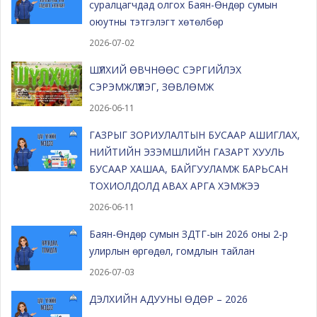
суралцагчдад олгох Баян-Өндөр сумын
оюутны тэтгэлэгт хөтөлбөр
2026-07-02
ШҮЛХИЙ ӨВЧНӨӨС СЭРГИЙЛЭХ
СЭРЭМЖЛҮҮЛЭГ, ЗӨВЛӨМЖ
2026-06-11
ГАЗРЫГ ЗОРИУЛАЛТЫН БУСААР АШИГЛАХ,
НИЙТИЙН ЭЗЭМШЛИЙН ГАЗАРТ ХУУЛЬ
БУСААР ХАШАА, БАЙГУУЛАМЖ БАРЬСАН
ТОХИОЛДОЛД АВАХ АРГА ХЭМЖЭЭ
2026-06-11
Баян-Өндөр сумын ЗДТГ-ын 2026 оны 2-р
улирлын өргөдөл, гомдлын тайлан
2026-07-03
ДЭЛХИЙН АДУУНЫ ӨДӨР – 2026