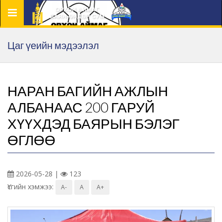
Цэс
Цаг үеийн мэдээлэл
НАРАН БАГИЙН АЖЛЫН
АЛБАНААС 200 ГАРУЙ
ХҮҮХДЭД БАЯРЫН БЭЛЭГ
ӨГЛӨӨ
2026-05-28 |
123
Үсгийн хэмжээ:
A-
A
A+