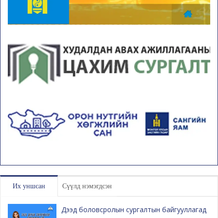
Их уншсан
Сүүлд нэмэгдсэн
Дээд боловсролын сургалтын байгууллагад