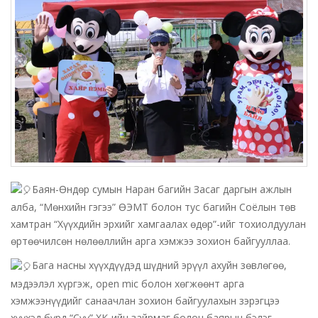
Баян-Өндөр сумын Наран багийн Засаг даргын ажлын
алба, “Мөнхийн гэгээ” ӨЭМТ болон тус багийн Соёлын төв
хамтран “Хүүхдийн эрхийг хамгаалах өдөр”-ийг тохиолдуулан
өртөөчилсөн нөлөөллийн арга хэмжээ зохион байгууллаа.
Бага насны хүүхдүүдэд шүдний эрүүл ахуйн зөвлөгөө,
мэдээлэл хүргэж, open mic болон хөгжөөнт арга
хэмжээнүүдийг санаачлан зохион байгуулахын зэрэгцээ
хүүхэд бүрд “Сүү” ХК-ийн зайрмаг болон баярын бэлэг