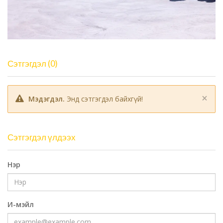
Сэтгэгдэл (0)
×
Мэдэгдэл.
Энд сэтгэгдэл байхгүй!
Сэтгэгдэл үлдээх
Нэр
И-мэйл