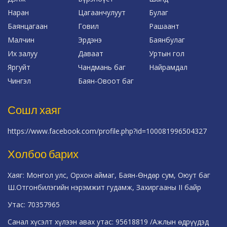
Наран
Цагаанчулуут
Булаг
Баянцагаан
Говил
Рашаант
Малчин
Эрдэнэ
Баянбулаг
Их залуу
Даваат
Уртын гол
Яргуйт
Чандмань баг
Найрамдал
Чингэл
Баян-Овоот баг
Сошл хаяг
https://www.facebook.com/profile.php?id=100081996504327
Холбоо барих
Хаяг: Монгол улс, Орхон аймаг, Баян-Өндөр сум, Оюут баг
Ш.Отгонбилэгийн нэрэмжит гудамж, Захиргааны II байр
Утас: 70357965
Санал хүсэлт хүлээн авах утас: 95618819 /Ажлын өдрүүдэд