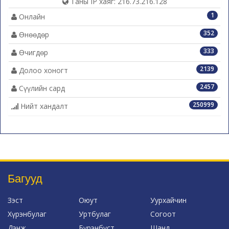
Таны IP хаяг: 216.73.216.128
1
Онлайн
352
Өнөөдөр
333
Өчигдөр
2139
Долоо хоногт
2457
Сүүлийн сард
250999
Нийт хандалт
Багууд
Зэст
Оюут
Уурхайчин
Хүрэнбулаг
Уртбулаг
Согоот
Дэнж
Бүрэнбүст
Шанд