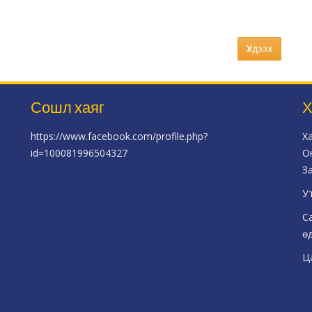
Үлдээх
Сошл хаяг
Х
https://www.facebook.com/profile.php?
Х
id=100081996504327
О
З
У
С
ө
Ц