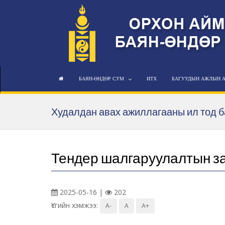
БАЯН-ӨНДӨР СУМ
ИТХ
БАГУУДЫН АЖЛЫН 
Худалдан авах ажиллагааны ил тод 
Тендер шалгаруулалтын з
2025-05-16 |
202
Үсгийн хэмжээ:
A-
A
A+