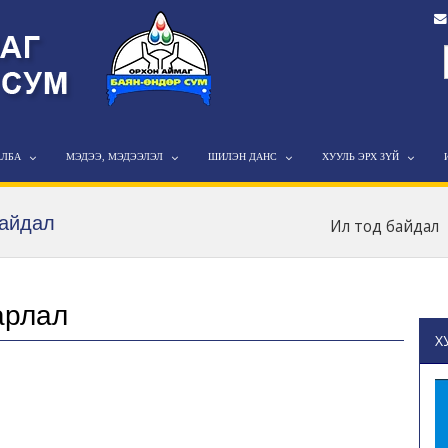
АЛБА
МЭДЭЭ, МЭДЭЭЛЭЛ
ШИЛЭН ДАНС
ХУУЛЬ ЭРХ ЗҮЙ
байдал
Ил тод байдал
арлал
Х