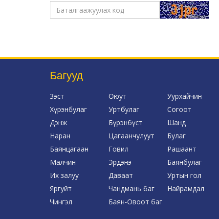
Багууд
Зэст
Оюут
Уурхайчин
Хүрэнбулаг
Уртбулаг
Согоот
Дэнж
Бүрэнбүст
Шанд
Наран
Цагаанчулуут
Булаг
Баянцагаан
Говил
Рашаант
Малчин
Эрдэнэ
Баянбулаг
Их залуу
Даваат
Уртын гол
Яргуйт
Чандмань баг
Найрамдал
Чингэл
Баян-Овоот баг