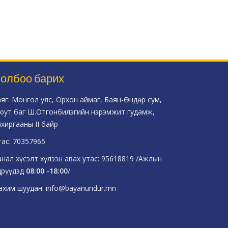
олбоо барих
аяг: Монгол улс, Орхон аймаг, Баян-Өндөр сум,
юут баг Ш.Отгонбилэгийн нэрэмжит гудамж,
ахиргааны II байр
тас: 70357965
анал хүсэлт хүлээн авах утас: 95618819 /Ажлын
дрүүдэд
08:00 -18:00
/
ахим шуудан: info@bayanundur.mn