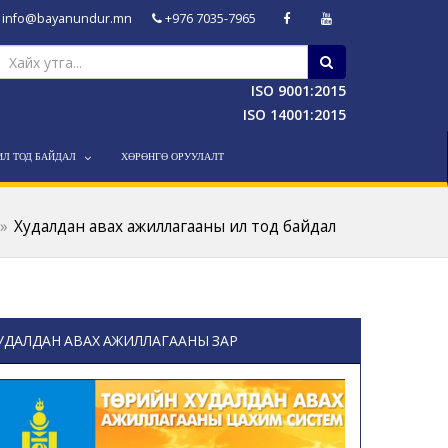
info@bayanundur.mn
+976 7035-7965
ISO 9001:2015
ISO 14001:2015
ИЛ ТОД БАЙДАЛ
ХӨРӨНГӨ ОРУУЛАЛТ
Худалдан авах ажиллагааны ил тод байдал
УДАЛДАН АВАХ АЖИЛЛАГААНЫ ЗАР