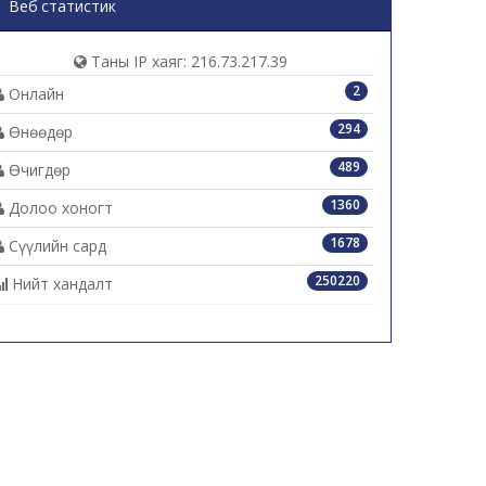
Веб статистик
Таны IP хаяг: 216.73.217.39
2
Онлайн
294
Өнөөдөр
489
Өчигдөр
1360
Долоо хоногт
1678
Сүүлийн сард
250220
Нийт хандалт