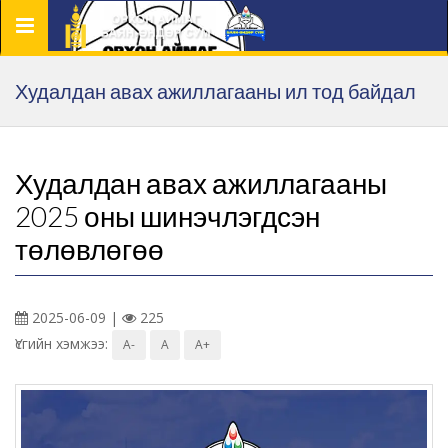
Цэс
Худалдан авах ажиллагааны ил тод байдал
Худалдан авах ажиллагааны
2025 оны шинэчлэгдсэн
төлөвлөгөө
2025-06-09 |
225
Үсгийн хэмжээ:
A-
A
A+