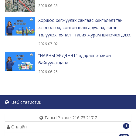
2026-06-25
Хоршоо хөгжүүлэх сангаас хөнгөлөлттэй
зээл олгох, сонгон шалгаруулах, эргэн
төлүүлэх, хяналт тавих журам шинэчлэгдлээ.
2026-07-02
“НАРНЫ ЭРДЭНЭТ” өдөрлөг зохион
байгуулагдана
2026-06-25
Веб статистик
Таны IP хаяг: 216.73.217.7
1
Онлайн