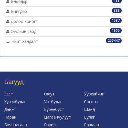
133
Өнөөдөр
388
Өчигдөр
1587
Долоо хоногт
1905
Сүүлийн сард
250447
Нийт хандалт
Багууд
Зэст
Оюут
Уурхайчин
Хүрэнбулаг
Уртбулаг
Согоот
Дэнж
Бүрэнбүст
Шанд
Наран
Цагаанчулуут
Булаг
Баянцагаан
Говил
Рашаант