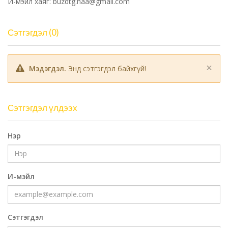
И-мэйл хаяг: buzdtg.haa@gmail.com
Сэтгэгдэл (0)
×
Мэдэгдэл.
Энд сэтгэгдэл байхгүй!
Сэтгэгдэл үлдээх
Нэр
И-мэйл
Сэтгэгдэл