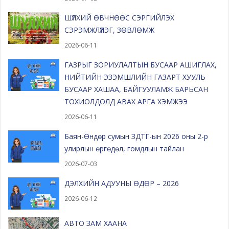
ШҮЛХИЙ ӨВЧНӨӨС СЭРГИЙЛЭХ
СЭРЭМЖЛҮҮЛЭГ, ЗӨВЛӨМЖ
2026-06-11
ГАЗРЫГ ЗОРИУЛАЛТЫН БУСААР АШИГЛАХ,
НИЙТИЙН ЭЗЭМШЛИЙН ГАЗАРТ ХУУЛЬ
БУСААР ХАШАА, БАЙГУУЛАМЖ БАРЬСАН
ТОХИОЛДОЛД АВАХ АРГА ХЭМЖЭЭ
2026-06-11
Баян-Өндөр сумын ЗДТГ-ын 2026 оны 2-р
улирлын өргөдөл, гомдлын тайлан
2026-07-03
ДЭЛХИЙН АДУУНЫ ӨДӨР – 2026
2026-06-12
АВТО ЗАМ ХААНА