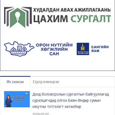
Их уншсан
Сүүлд нэмэгдсэн
Дээд боловсролын сургалтын байгууллагад
суралцагчдад олгох Баян-Өндөр сумын
оюутны тэтгэлэгт хөтөлбөр
2026-07-02