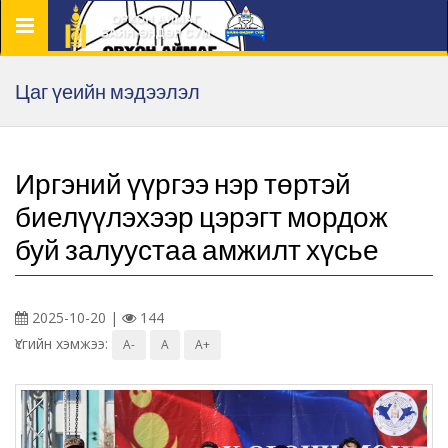
Цэс
Цаг үеийн мэдээлэл
Иргэний үүргээ нэр төртэй
биелүүлэхээр цэрэгт мордож
буй залуустаа амжилт хүсье
2025-10-20 |
144
Үсгийн хэмжээ:
A-
A
A+