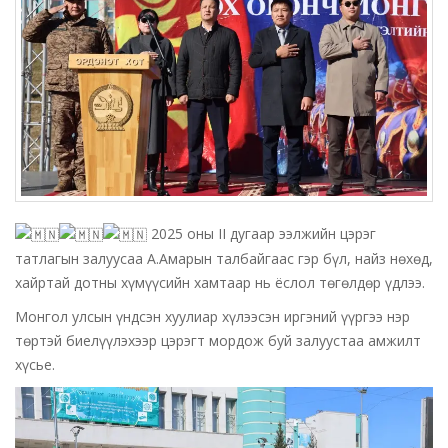
2025 оны II дугаар ээлжийн цэрэг
татлагын залуусаа А.Амарын талбайгаас гэр бүл, найз нөхөд,
хайртай дотны хүмүүсийн хамтаар нь ёслол төгөлдөр үдлээ.
Монгол улсын үндсэн хуулиар хүлээсэн иргэний үүргээ нэр
төртэй биелүүлэхээр цэрэгт мордож буй залуустаа амжилт
хүсье.