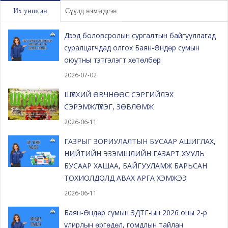
Их уншсан
Сүүлд нэмэгдсэн
Дээд боловсролын сургалтын байгууллагад
суралцагчдад олгох Баян-Өндөр сумын
оюутны тэтгэлэгт хөтөлбөр
2026-07-02
ШҮЛХИЙ ӨВЧНӨӨС СЭРГИЙЛЭХ
СЭРЭМЖЛҮҮЛЭГ, ЗӨВЛӨМЖ
2026-06-11
ГАЗРЫГ ЗОРИУЛАЛТЫН БУСААР АШИГЛАХ,
НИЙТИЙН ЭЗЭМШЛИЙН ГАЗАРТ ХУУЛЬ
БУСААР ХАШАА, БАЙГУУЛАМЖ БАРЬСАН
ТОХИОЛДОЛД АВАХ АРГА ХЭМЖЭЭ
2026-06-11
Баян-Өндөр сумын ЗДТГ-ын 2026 оны 2-р
улирлын өргөдөл, гомдлын тайлан