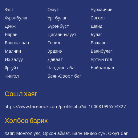
Зэст
Оюут
Уурхайчин
Хүрэнбулаг
Уртбулаг
Согоот
Дэнж
Бүрэнбүст
Шанд
Наран
Цагаанчулуут
Булаг
Баянцагаан
Говил
Рашаант
Малчин
Эрдэнэ
Баянбулаг
Их залуу
Даваат
Уртын гол
Яргуйт
Чандмань баг
Найрамдал
Чингэл
Баян-Овоот баг
Сошл хаяг
https://www.facebook.com/profile.php?id=100081996504327
Холбоо барих
Хаяг: Монгол улс, Орхон аймаг, Баян-Өндөр сум, Оюут баг