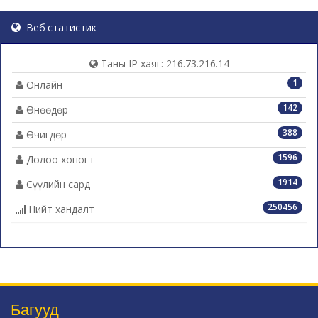
Веб статистик
Таны IP хаяг: 216.73.216.14
1
Онлайн
142
Өнөөдөр
388
Өчигдөр
1596
Долоо хоногт
1914
Сүүлийн сард
250456
Нийт хандалт
Багууд