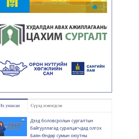
Их уншсан
Сүүлд нэмэгдсэн
Дээд боловсролын сургалтын
байгууллагад суралцагчдад олгох
Баян-Өндөр сумын оюутны