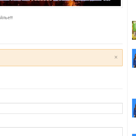
лье!!!
×