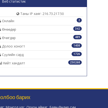
Веб статистик
Таны IP хаяг: 216.73.217.50
2
Онлайн
342
Өнөөдөр
489
Өчигдөр
1408
Долоо хоногт
1726
Сүүлийн сард
250268
Нийт хандалт
олбоо барих
аяг: Монгол улс, Орхон аймаг, Баян-Өндөр сум,