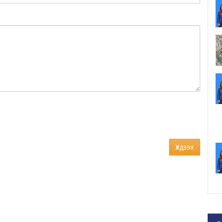
Үлдээх