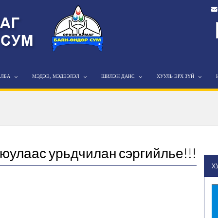
АЛБА
МЭДЭЭ, МЭДЭЭЛЭЛ
ШИЛЭН ДАНС
ХУУЛЬ ЭРХ ЗҮЙ
аюулаас урьдчилан сэргийлье!!!
Х