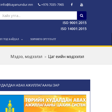
info@bayanundur.mn
+976 7035-7965
ISO 9001:2015
ISO 14001:2015
ИЛ ТОД БАЙДАЛ
ХӨРӨНГӨ ОРУУЛАЛТ
Мэдээ, мэдээлэл
Цаг үеийн мэдээлэл
УДАЛДАН АВАХ АЖИЛЛАГААНЫ ЗАР