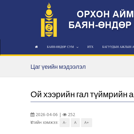
БАЯН-ӨНДӨР СУМ
ИТХ
БАГУУДЫН АЖЛЫН 
Цаг үеийн мэдээлэл
Ой хээрийн гал түймрийн 
2026-04-06 |
252
Үсгийн хэмжээ:
A-
A
A+