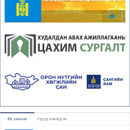
Их уншсан
Сүүлд нэмэгдсэн