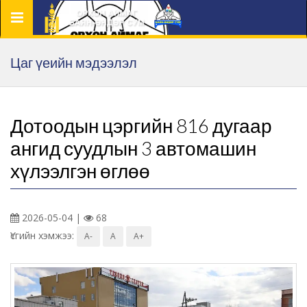
Цэс
Цаг үеийн мэдээлэл
Дотоодын цэргийн 816 дугаар
ангид суудлын 3 автомашин
хүлээлгэн өглөө
2026-05-04 |
68
Үсгийн хэмжээ:
A-
A
A+