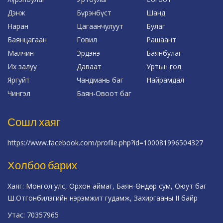
Дэнж
Бүрэнбүст
Шанд
Наран
Цагаанчулуут
Булаг
Баянцагаан
Говил
Рашаант
Малчин
Эрдэнэ
Баянбулаг
Их залуу
Даваат
Уртын гол
Яргуйт
Чандмань баг
Найрамдал
Чингэл
Баян-Овоот баг
Сошл хаяг
https://www.facebook.com/profile.php?id=100081996504327
Холбоо барих
Хаяг: Монгол улс, Орхон аймаг, Баян-Өндөр сум, Оюут баг
Ш.Отгонбилэгийн нэрэмжит гудамж, Захиргааны II байр
Утас: 70357965