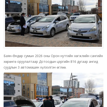
Баян-Өндөр сумын 2026 оны Орон нутгийн хөгжлийн сангийн
хөрөнгө оруулалтаар Дотоодын цэргийн 816 дугаар ангид
суудлын 3 автомашин хүлээлгэн өглөө.