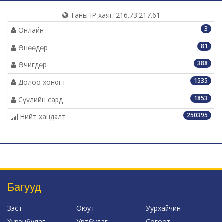
Таны IP хаяг: 216.73.217.61
3
Онлайн
81
Өнөөдөр
388
Өчигдөр
1535
Долоо хоногт
1853
Сүүлийн сард
250395
Нийт хандалт
Багууд
Зэст
Оюут
Уурхайчин
Хүрэнбулаг
Уртбулаг
Согоот