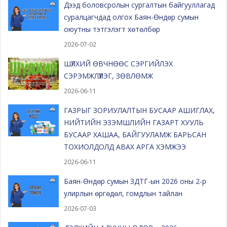
Дээд боловсролын сургалтын байгууллагад
суралцагчдад олгох Баян-Өндөр сумын
оюутны тэтгэлэгт хөтөлбөр
2026-07-02
ШҮЛХИЙ ӨВЧНӨӨС СЭРГИЙЛЭХ
СЭРЭМЖЛҮҮЛЭГ, ЗӨВЛӨМЖ
2026-06-11
ГАЗРЫГ ЗОРИУЛАЛТЫН БУСААР АШИГЛАХ,
НИЙТИЙН ЭЗЭМШЛИЙН ГАЗАРТ ХУУЛЬ
БУСААР ХАШАА, БАЙГУУЛАМЖ БАРЬСАН
ТОХИОЛДОЛД АВАХ АРГА ХЭМЖЭЭ
2026-06-11
Баян-Өндөр сумын ЗДТГ-ын 2026 оны 2-р
улирлын өргөдөл, гомдлын тайлан
2026-07-03