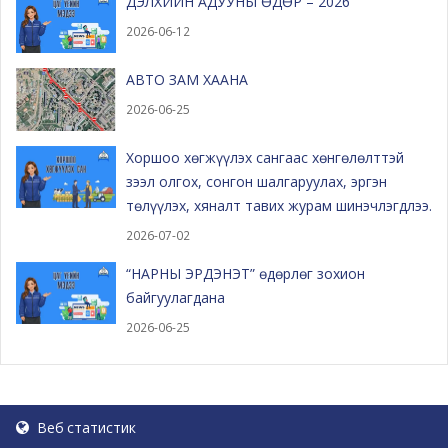
ДЭЛХИЙН АДУУНЫ ӨДӨР – 2026
2026-06-12
АВТО ЗАМ ХААНА
2026-06-25
Хоршоо хөгжүүлэх сангаас хөнгөлөлттэй
зээл олгох, сонгон шалгаруулах, эргэн
төлүүлэх, хяналт тавих журам шинэчлэгдлээ.
2026-07-02
“НАРНЫ ЭРДЭНЭТ” өдөрлөг зохион
байгуулагдана
2026-06-25
Веб статистик