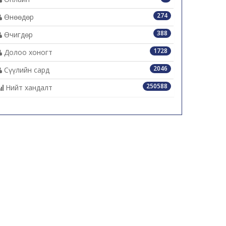
274
Өнөөдөр
388
Өчигдөр
1728
Долоо хоногт
2046
Сүүлийн сард
250588
Нийт хандалт