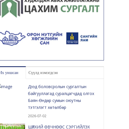
Их уншсан
Сүүлд нэмэгдсэн
Дээд боловсролын сургалтын
байгууллагад суралцагчдад олгох
Баян-Өндөр сумын оюутны
тэтгэлэгт хөтөлбөр
2026-07-02
ШҮЛХИЙ ӨВЧНӨӨС СЭРГИЙЛЭХ