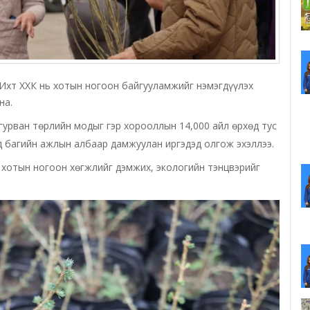
Ихт ХХК нь хотын ногоон байгууламжийг нэмэгдүүлэх
на.
 гурван төрлийн модыг гэр хорооллын 14,000 айл өрхөд тус
д багийн ажлын албаар дамжуулан иргэдэд олгож эхэллээ.
хотын ногоон хөгжлийг дэмжих, экологийн тэнцвэрийг