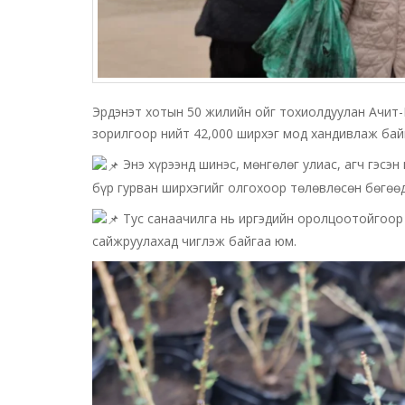
Эрдэнэт хотын 50 жилийн ойг тохиолдуулан Ачит-
зорилгоор нийт 42,000 ширхэг мод хандивлаж бай
Энэ хүрээнд шинэс, мөнгөлөг улиас, агч гэсэн
бүр гурван ширхэгийг олгохоор төлөвлөсөн бөгөө
Тус санаачилга нь иргэдийн оролцоотойгоор 
сайжруулахад чиглэж байгаа юм.