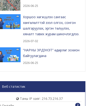
2026-06-25
Хоршоо хөгжүүлэх сангаас
хөнгөлөлттэй зээл олгох, сонгон
шалгаруулах, эргэн төлүүлэх,
хяналт тавих журам шинэчлэгдлээ.
2026-07-02
“НАРНЫ ЭРДЭНЭТ” өдөрлөг зохион
байгуулагдана
2026-06-25
Веб статистик
Таны IP хаяг: 216.73.216.37
2
Онлайн