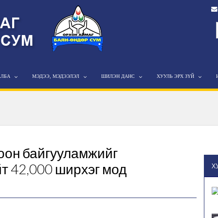
АЛБА
МЭДЭЭ, МЭДЭЭЛЭЛ
ШИЛЭН ДАНС
ХУУЛЬ ЭРХ ЗҮЙ
гоон байгууламжийг
т 42,000 ширхэг мод
Х