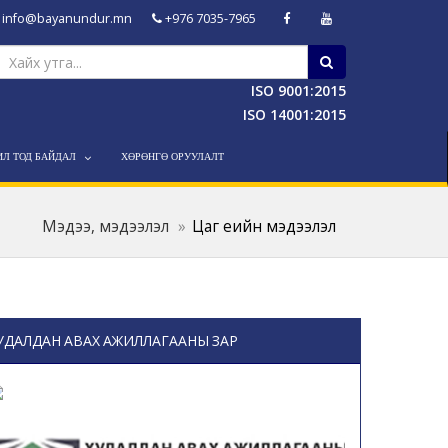
info@bayanundur.mn
+976 7035-7965
ISO 9001:2015
ISO 14001:2015
ИЛ ТОД БАЙДАЛ
ХӨРӨНГӨ ОРУУЛАЛТ
Мэдээ, мэдээлэл
Цаг үеийн мэдээлэл
УДАЛДАН АВАХ АЖИЛЛАГААНЫ ЗАР