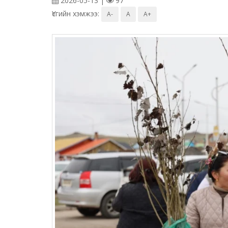
2026-05-13 |
97
Үсгийн хэмжээ:
A-
A
A+