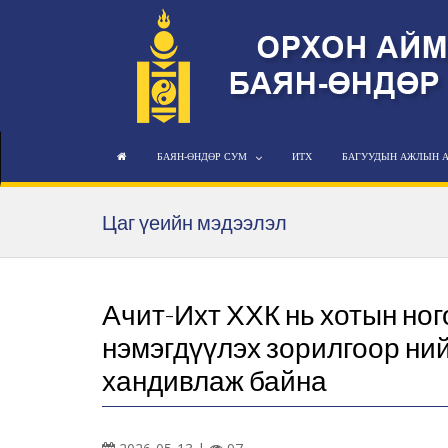
БАЯН-ӨНДӨР СУМ
ИТХ
БАГУУДЫН АЖЛЫН 
Цаг үеийн мэдээлэл
Ачит-Ихт ХХК нь хотын но
нэмэгдүүлэх зорилгоор ний
хандивлаж байна