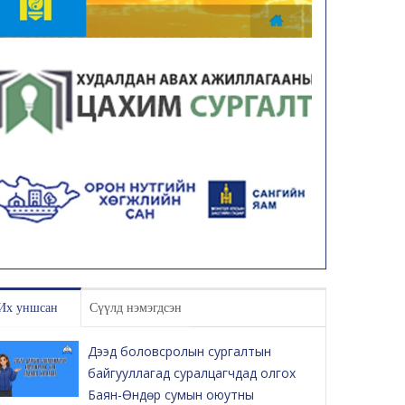
Их уншсан
Сүүлд нэмэгдсэн
Дээд боловсролын сургалтын
байгууллагад суралцагчдад олгох
Баян-Өндөр сумын оюутны