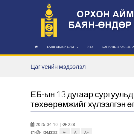
БАЯН-ӨНДӨР СУМ
ИТХ
БАГУУДЫН АЖЛЫН 
Цаг үеийн мэдээлэл
ЕБ-ын 13 дугаар сургууль
төхөөрөмжийг хүлээлгэн ө
2026-04-10 |
228
Үсгийн хэмжээ:
A-
A
A+