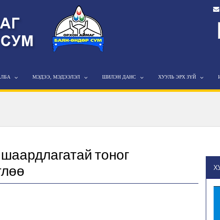
АЛБА
МЭДЭЭ, МЭДЭЭЛЭЛ
ШИЛЭН ДАНС
ХУУЛЬ ЭРХ ЗҮЙ
д шаардлагатай тоног
глөө
Х