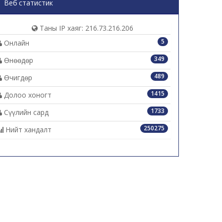
Веб статистик
Таны IP хаяг: 216.73.216.206
5
Онлайн
349
Өнөөдөр
489
Өчигдөр
1415
Долоо хоногт
1733
Сүүлийн сард
250275
Нийт хандалт