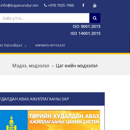
info@bayanundur.mn
+976 7035-7965
ISO 9001:2015
ISO 14001:2015
ИЛ ТОД БАЙДАЛ
ХӨРӨНГӨ ОРУУЛАЛТ
Мэдээ, мэдээлэл
Цаг үеийн мэдээлэл
УДАЛДАН АВАХ АЖИЛЛАГААНЫ ЗАР