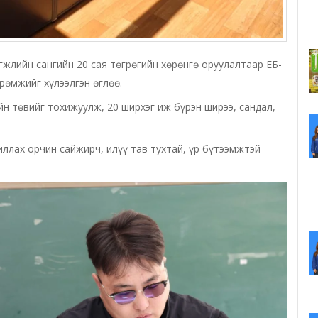
жлийн сангийн 20 сая төгрөгийн хөрөнгө оруулалтаар ЕБ-
рөмжийг хүлээлгэн өглөө.
н төвийг тохижуулж, 20 ширхэг иж бүрэн ширээ, сандал,
ллах орчин сайжирч, илүү тав тухтай, үр бүтээмжтэй