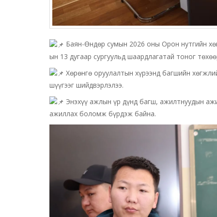
Баян-Өндөр сумын 2026 оны Орон нутгийн хөг
ын 13 дугаар сургуульд шаардлагатай тоног төхөө
Хөрөнгө оруулалтын хүрээнд багшийн хөгжлий
шүүгээг шийдвэрлэлээ.
Энэхүү ажлын үр дүнд багш, ажилтнуудын ажи
ажиллах боломж бүрдэж байна.