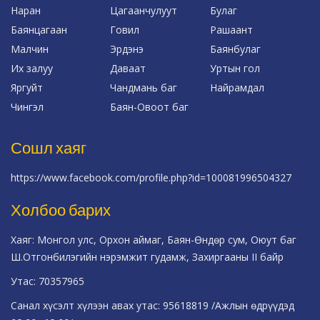
Наран
Цагаанчулуут
Булаг
Баянцагаан
Говил
Рашаант
Малчин
Эрдэнэ
Баянбулаг
Их залуу
Даваат
Уртын гол
Яргуйт
Чандмань баг
Найрамдал
Чингэл
Баян-Овоот баг
Сошл хаяг
https://www.facebook.com/profile.php?id=100081996504327
Холбоо барих
Хаяг: Монгол улс, Орхон аймаг, Баян-Өндөр сум, Оюут баг
Ш.Отгонбилэгийн нэрэмжит гудамж, Захиргааны II байр
Утас: 70357965
Санал хүсэлт хүлээн авах утас: 95618819 /Ажлын өдрүүдэд