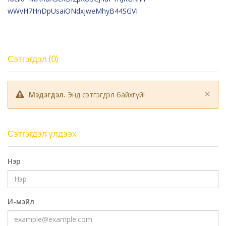
wWvH7HnDpUsaiONdxjweMhyB44SGVI
Сэтгэгдэл (0)
×
Мэдэгдэл.
Энд сэтгэгдэл байхгүй!
Сэтгэгдэл үлдээх
Нэр
И-мэйл