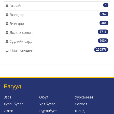
1
Онлайн
262
Өнөөдөр
388
Өчигдөр
1716
Долоо хоногт
2034
Сүүлийн сард
250576
Нийт хандалт
Багууд
Зэст
Оюут
Уурхайчин
Хүрэнбулаг
Уртбулаг
Согоот
Дэнж
Бүрэнбүст
Шанд