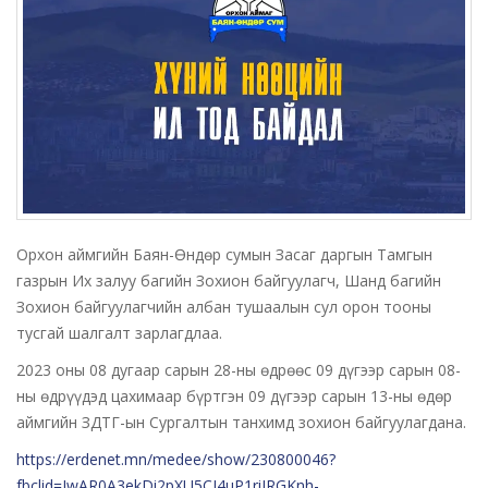
Орхон аймгийн Баян-Өндөр сумын Засаг даргын Тамгын
газрын Их залуу багийн Зохион байгуулагч, Шанд багийн
Зохион байгуулагчийн албан тушаалын сул орон тооны
тусгай шалгалт зарлагдлаа.
2023 оны 08 дугаар сарын 28-ны өдрөөс 09 дүгээр сарын 08-
ны өдрүүдэд цахимаар бүртгэн 09 дүгээр сарын 13-ны өдөр
аймгийн ЗДТГ-ын Сургалтын танхимд зохион байгуулагдана.
https://erdenet.mn/medee/show/230800046?
fbclid=IwAR0A3ekDi2pXU5CJ4uP1riJRGKnh-