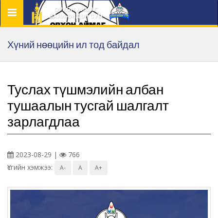
Цэс
Хүний нөөцийн ил тод байдал
Туслах түшмэлийн албан
тушаалын тусгай шалгалт
зарлагдлаа
2023-08-29 |
766
Үсгийн хэмжээ:
A-
A
A+