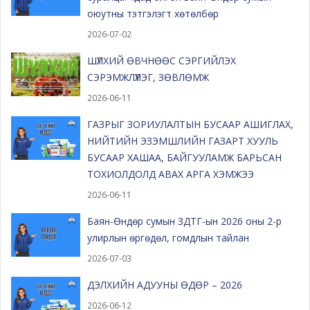
оюутны тэтгэлэгт хөтөлбөр
2026-07-02
ШҮЛХИЙ ӨВЧНӨӨС СЭРГИЙЛЭХ
СЭРЭМЖЛҮҮЛЭГ, ЗӨВЛӨМЖ
2026-06-11
ГАЗРЫГ ЗОРИУЛАЛТЫН БУСААР АШИГЛАХ,
НИЙТИЙН ЭЗЭМШЛИЙН ГАЗАРТ ХУУЛЬ
БУСААР ХАШАА, БАЙГУУЛАМЖ БАРЬСАН
ТОХИОЛДОЛД АВАХ АРГА ХЭМЖЭЭ
2026-06-11
Баян-Өндөр сумын ЗДТГ-ын 2026 оны 2-р
улирлын өргөдөл, гомдлын тайлан
2026-07-03
ДЭЛХИЙН АДУУНЫ ӨДӨР – 2026
2026-06-12