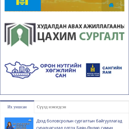
Их уншсан
Сүүлд нэмэгдсэн
Дээд боловсролын сургалтын байгууллагад
суралцагчдад олгох Баян-Өндөр сумын