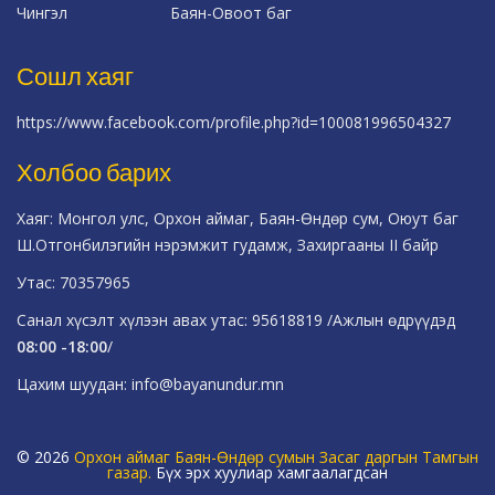
Чингэл
Баян-Овоот баг
Сошл хаяг
https://www.facebook.com/profile.php?id=100081996504327
Холбоо барих
Хаяг: Монгол улс, Орхон аймаг, Баян-Өндөр сум, Оюут баг
Ш.Отгонбилэгийн нэрэмжит гудамж, Захиргааны II байр
Утас: 70357965
Санал хүсэлт хүлээн авах утас: 95618819 /Ажлын өдрүүдэд
08:00 -18:00
/
Цахим шуудан: info@bayanundur.mn
© 2026
Орхон аймаг Баян-Өндөр сумын Засаг даргын Тамгын
газар.
Бүх эрх хуулиар хамгаалагдсан