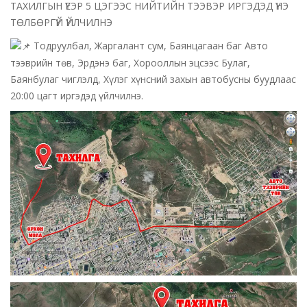
ТАХИЛГЫН ҮЕЭР 5 ЦЭГЭЭС НИЙТИЙН ТЭЭВЭР ИРГЭДЭД ҮНЭ
ТӨЛБӨРГҮЙ ҮЙЛЧИЛНЭ
Тодруулбал, Жаргалант сум, Баянцагаан баг Авто
тээврийн төв, Эрдэнэ баг, Хорооллын эцсээс Булаг,
Баянбулаг чиглэлд, Хүлэг хүнсний захын автобусны буудлаас
20:00 цагт иргэдэд үйлчилнэ.