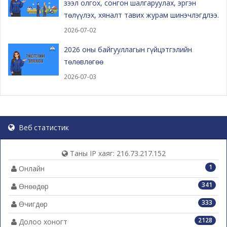
зээл олгох, сонгон шалгаруулах, эргэн
төлүүлэх, хяналт тавих журам шинэчлэгдлээ.
2026-07-02
2026 оны байгууллагын гүйцэтгэлийн
төлөвлөгөө
2026-07-03
Веб статистик
Таны IP хаяг: 216.73.217.152
1
Онлайн
341
Өнөөдөр
333
Өчигдөр
2128
Долоо хоногт