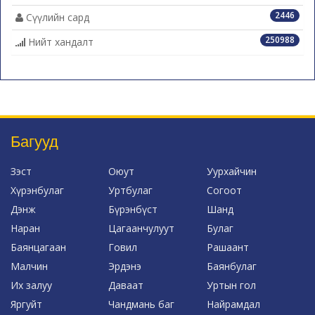
2446
Сүүлийн сард
250988
Нийт хандалт
Багууд
Зэст
Оюут
Уурхайчин
Хүрэнбулаг
Уртбулаг
Согоот
Дэнж
Бүрэнбүст
Шанд
Наран
Цагаанчулуут
Булаг
Баянцагаан
Говил
Рашаант
Малчин
Эрдэнэ
Баянбулаг
Их залуу
Даваат
Уртын гол
Яргуйт
Чандмань баг
Найрамдал