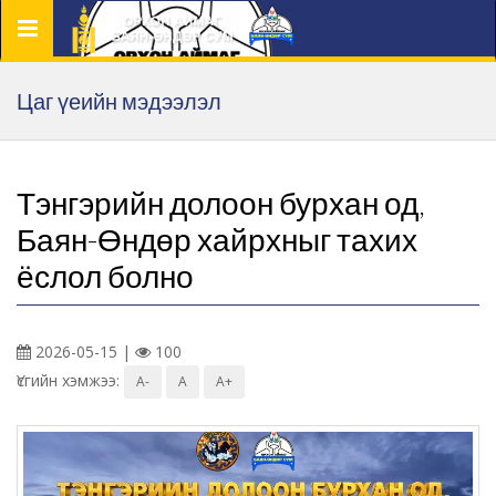
Цэс
Цаг үеийн мэдээлэл
Тэнгэрийн долоон бурхан од,
Баян-Өндөр хайрхныг тахих
ёслол болно
2026-05-15 |
100
Үсгийн хэмжээ:
A-
A
A+