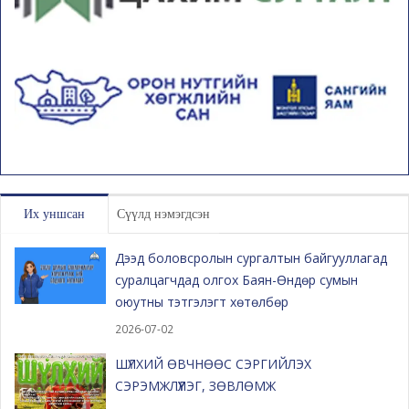
Их уншсан
Сүүлд нэмэгдсэн
Дээд боловсролын сургалтын байгууллагад
суралцагчдад олгох Баян-Өндөр сумын
оюутны тэтгэлэгт хөтөлбөр
2026-07-02
ШҮЛХИЙ ӨВЧНӨӨС СЭРГИЙЛЭХ
СЭРЭМЖЛҮҮЛЭГ, ЗӨВЛӨМЖ