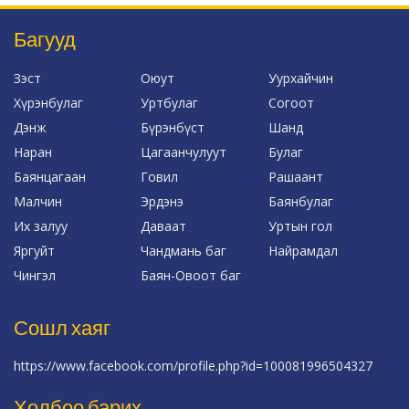
Багууд
Зэст
Оюут
Уурхайчин
Хүрэнбулаг
Уртбулаг
Согоот
Дэнж
Бүрэнбүст
Шанд
Наран
Цагаанчулуут
Булаг
Баянцагаан
Говил
Рашаант
Малчин
Эрдэнэ
Баянбулаг
Их залуу
Даваат
Уртын гол
Яргуйт
Чандмань баг
Найрамдал
Чингэл
Баян-Овоот баг
Сошл хаяг
https://www.facebook.com/profile.php?id=100081996504327
Холбоо барих