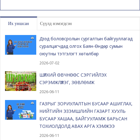
Их уншсан
Сүүлд нэмэгдсэн
Дээд боловсролын сургалтын байгууллагад
суралцагчдад олгох Баян-Өндөр сумын
оюутны тэтгэлэгт хөтөлбөр
2026-07-02
ШҮЛХИЙ ӨВЧНӨӨС СЭРГИЙЛЭХ
СЭРЭМЖЛҮҮЛЭГ, ЗӨВЛӨМЖ
2026-06-11
ГАЗРЫГ ЗОРИУЛАЛТЫН БУСААР АШИГЛАХ,
НИЙТИЙН ЭЗЭМШЛИЙН ГАЗАРТ ХУУЛЬ
БУСААР ХАШАА, БАЙГУУЛАМЖ БАРЬСАН
ТОХИОЛДОЛД АВАХ АРГА ХЭМЖЭЭ
2026-06-11