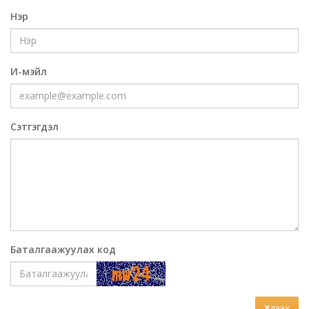
Нэр
И-мэйл
Сэтгэгдэл
Баталгаажуулах код
Үлдээх