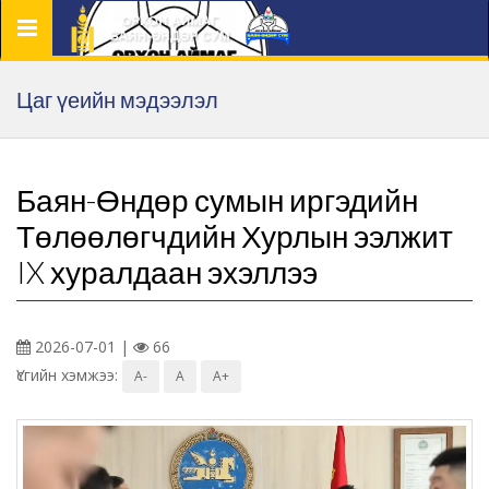
Цэс
Цаг үеийн мэдээлэл
Баян-Өндөр сумын иргэдийн
Төлөөлөгчдийн Хурлын ээлжит
IX хуралдаан эхэллээ
2026-07-01 |
66
Үсгийн хэмжээ:
A-
A
A+