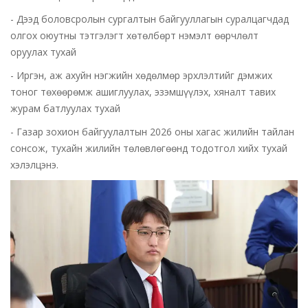
- Дээд боловсролын сургалтын байгууллагын суралцагчдад
олгох оюутны тэтгэлэгт хөтөлбөрт нэмэлт өөрчлөлт
оруулах тухай
- Иргэн, аж ахуйн нэгжийн хөдөлмөр эрхлэлтийг дэмжих
тоног төхөөрөмж ашиглуулах, эзэмшүүлэх, хяналт тавих
журам батлуулах тухай
- Газар зохион байгуулалтын 2026 оны хагас жилийн тайлан
сонсож, тухайн жилийн төлөвлөгөөнд тодотгол хийх тухай
хэлэлцэнэ.