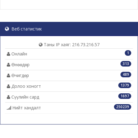
Веб статистик
Таны IP хаяг: 216.73.216.57
1
Онлайн
313
Өнөөдөр
489
Өчигдөр
1379
Долоо хоногт
1697
Сүүлийн сард
250239
Нийт хандалт